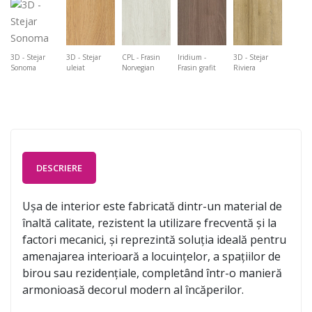
3D - Stejar
3D - Stejar
CPL - Frasin
Iridium -
3D - Stejar
Sonoma
uleiat
Norvegian
Frasin grafit
Riviera
DESCRIERE
Ușa de interior este fabricată dintr-un material de
înaltă calitate, rezistent la utilizare frecventă și la
factori mecanici, și reprezintă soluția ideală pentru
amenajarea interioară a locuințelor, a spațiilor de
birou sau rezidențiale, completând într-o manieră
armonioasă decorul modern al încăperilor.