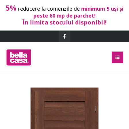
5%
reducere la comenzile de
minimum 5 uși și
peste 60 mp de parchet!
În limita stocului disponibil!