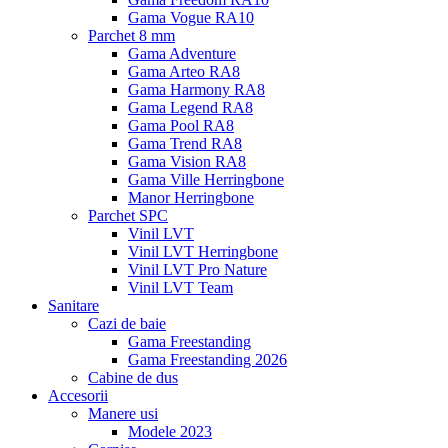
Gama Vogue RA10
Parchet 8 mm
Gama Adventure
Gama Arteo RA8
Gama Harmony RA8
Gama Legend RA8
Gama Pool RA8
Gama Trend RA8
Gama Vision RA8
Gama Ville Herringbone
Manor Herringbone
Parchet SPC
Vinil LVT
Vinil LVT Herringbone
Vinil LVT Pro Nature
Vinil LVT Team
Sanitare
Cazi de baie
Gama Freestanding
Gama Freestanding 2026
Cabine de dus
Accesorii
Manere usi
Modele 2023