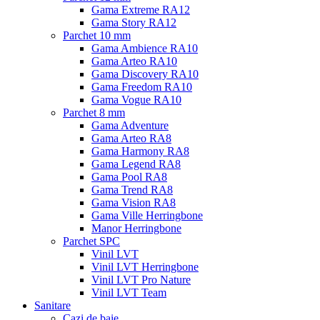
Gama Extreme RA12
Gama Story RA12
Parchet 10 mm
Gama Ambience RA10
Gama Arteo RA10
Gama Discovery RA10
Gama Freedom RA10
Gama Vogue RA10
Parchet 8 mm
Gama Adventure
Gama Arteo RA8
Gama Harmony RA8
Gama Legend RA8
Gama Pool RA8
Gama Trend RA8
Gama Vision RA8
Gama Ville Herringbone
Manor Herringbone
Parchet SPC
Vinil LVT
Vinil LVT Herringbone
Vinil LVT Pro Nature
Vinil LVT Team
Sanitare
Cazi de baie