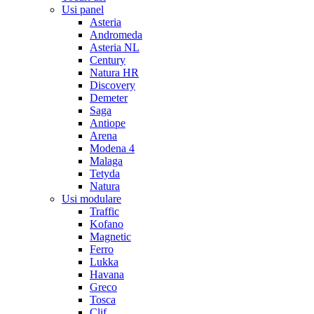
Usi panel
Asteria
Andromeda
Asteria NL
Century
Natura HR
Discovery
Demeter
Saga
Antiope
Arena
Modena 4
Malaga
Tetyda
Natura
Usi modulare
Traffic
Kofano
Magnetic
Ferro
Lukka
Havana
Greco
Tosca
Clif