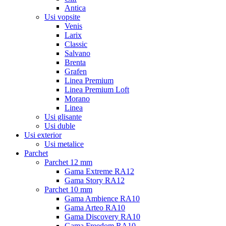
Antica
Usi vopsite
Venis
Larix
Classic
Salvano
Brenta
Grafen
Linea Premium
Linea Premium Loft
Morano
Linea
Usi glisante
Usi duble
Usi exterior
Usi metalice
Parchet
Parchet 12 mm
Gama Extreme RA12
Gama Story RA12
Parchet 10 mm
Gama Ambience RA10
Gama Arteo RA10
Gama Discovery RA10
Gama Freedom RA10