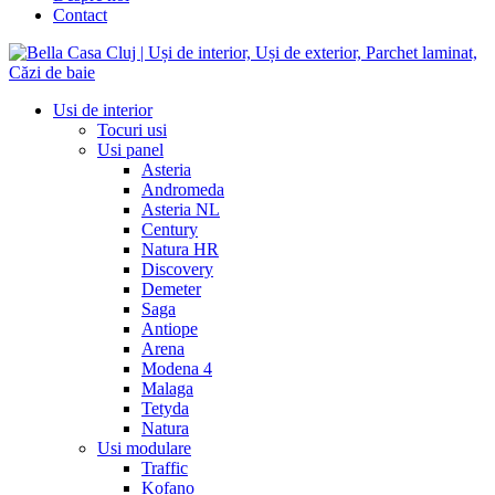
Contact
Usi de interior
Tocuri usi
Usi panel
Asteria
Andromeda
Asteria NL
Century
Natura HR
Discovery
Demeter
Saga
Antiope
Arena
Modena 4
Malaga
Tetyda
Natura
Usi modulare
Traffic
Kofano