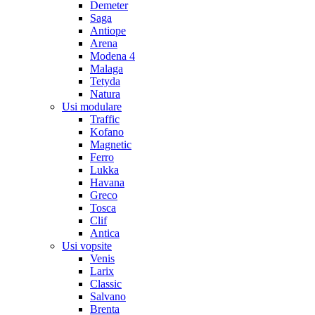
Demeter
Saga
Antiope
Arena
Modena 4
Malaga
Tetyda
Natura
Usi modulare
Traffic
Kofano
Magnetic
Ferro
Lukka
Havana
Greco
Tosca
Clif
Antica
Usi vopsite
Venis
Larix
Classic
Salvano
Brenta