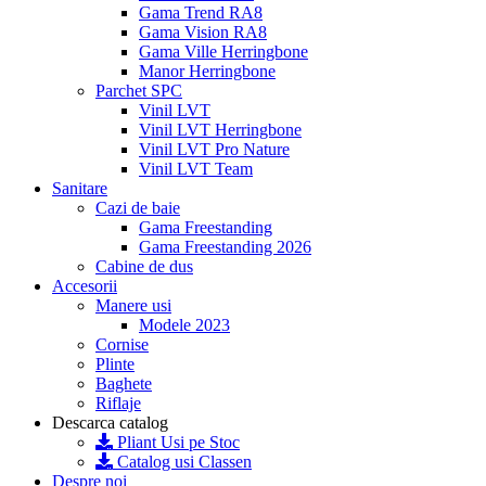
Gama Trend RA8
Gama Vision RA8
Gama Ville Herringbone
Manor Herringbone
Parchet SPC
Vinil LVT
Vinil LVT Herringbone
Vinil LVT Pro Nature
Vinil LVT Team
Sanitare
Cazi de baie
Gama Freestanding
Gama Freestanding 2026
Cabine de dus
Accesorii
Manere usi
Modele 2023
Cornise
Plinte
Baghete
Riflaje
Descarca catalog
Pliant Usi pe Stoc
Catalog usi Classen
Despre noi