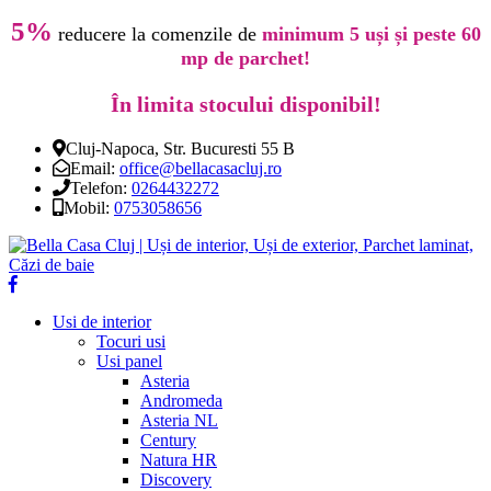
5%
reducere la comenzile de
minimum 5 uși și peste 60
mp de parchet!
În limita stocului disponibil!
Cluj-Napoca, Str. Bucuresti 55 B
Email:
office@bellacasacluj.ro
Telefon:
0264432272
Mobil:
0753058656
Usi de interior
Tocuri usi
Usi panel
Asteria
Andromeda
Asteria NL
Century
Natura HR
Discovery