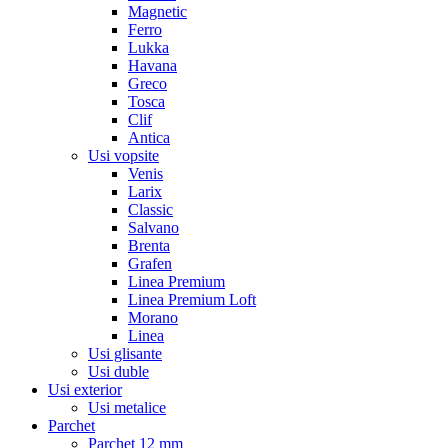
Magnetic
Ferro
Lukka
Havana
Greco
Tosca
Clif
Antica
Usi vopsite
Venis
Larix
Classic
Salvano
Brenta
Grafen
Linea Premium
Linea Premium Loft
Morano
Linea
Usi glisante
Usi duble
Usi exterior
Usi metalice
Parchet
Parchet 12 mm