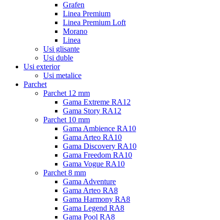
Grafen
Linea Premium
Linea Premium Loft
Morano
Linea
Usi glisante
Usi duble
Usi exterior
Usi metalice
Parchet
Parchet 12 mm
Gama Extreme RA12
Gama Story RA12
Parchet 10 mm
Gama Ambience RA10
Gama Arteo RA10
Gama Discovery RA10
Gama Freedom RA10
Gama Vogue RA10
Parchet 8 mm
Gama Adventure
Gama Arteo RA8
Gama Harmony RA8
Gama Legend RA8
Gama Pool RA8