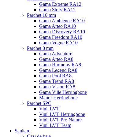
Gama Extreme RA12
Gama Story RA12
Parchet 10 mm
Gama Ambience RA10
Gama Arteo RA10
Gama Discovery RA10
Gama Freedom RA10
Gama Vogue RA10
Parchet 8 mm
Gama Adventure
Gama Arteo RA8
Gama Harmony RA8
Gama Legend RA8
Gama Pool RA8
Gama Trend RA8
Gama Vision RA8
Gama Ville Herringbone
Manor Herringbone
Parchet SPC
Vinil LVT
Vinil LVT Herringbone
Vinil LVT Pro Nature
Vinil LVT Team
Sanitare
Cazi de baie