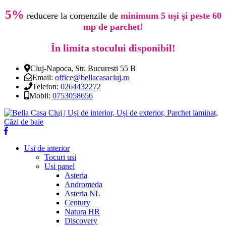
5%
reducere la comenzile de
minimum 5 uși și peste 60
mp de parchet!
În limita stocului disponibil!
Cluj-Napoca, Str. Bucuresti 55 B
Email:
office@bellacasacluj.ro
Telefon:
0264432272
Mobil:
0753058656
Usi de interior
Tocuri usi
Usi panel
Asteria
Andromeda
Asteria NL
Century
Natura HR
Discovery