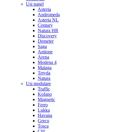
Usi panel
Asteria
Andromeda
Asteria NL
Century
Natura HR
Discovery
Demeter
Saga
Antiope
Arena
Modena 4
Malaga
Tetyda
Natura
Usi modulare
Traffic
Kofano
Magnetic
Ferro
Lukka
Havana
Greco
Tosca
Clif