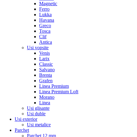
Magnetic
Ferro
Lukka
Havana
Greco
Tosca
Clif
Antica
Usi vopsite
Venis
Larix
Classic
Salvano
Brenta
Grafen
Linea Premium
Linea Premium Loft
Morano
Linea
Usi glisante
Usi duble
Usi exterior
Usi metalice
Parchet
Parchet 12 mm