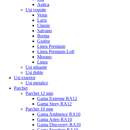
Antica
Usi vopsite
Venis
Larix
Classic
Salvano
Brenta
Grafen
Linea Premium
Linea Premium Loft
Morano
Linea
Usi glisante
Usi duble
Usi exterior
Usi metalice
Parchet
Parchet 12 mm
Gama Extreme RA12
Gama Story RA12
Parchet 10 mm
Gama Ambience RA10
Gama Arteo RA10
Gama Discovery RA10
Gama Freedom RA10