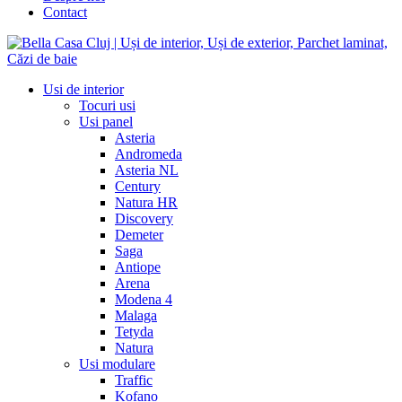
Contact
Usi de interior
Tocuri usi
Usi panel
Asteria
Andromeda
Asteria NL
Century
Natura HR
Discovery
Demeter
Saga
Antiope
Arena
Modena 4
Malaga
Tetyda
Natura
Usi modulare
Traffic
Kofano