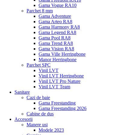
Gama Vogue RA10
Parchet 8 mm
Gama Adventure
Gama Arteo RA8
Gama Harmony RA8
Gama Legend RA8
Gama Pool RA8
Gama Trend RA8
Gama Vision RA8
Gama Ville Herringbone
Manor Herringbone
Parchet SPC
Vinil LVT
Vinil LVT Herringbone
Vinil LVT Pro Nature
Vinil LVT Team
Sanitare
Cazi de baie
Gama Freestanding
Gama Freestanding 2026
Cabine de dus
Accesorii
Manere usi
Modele 2023