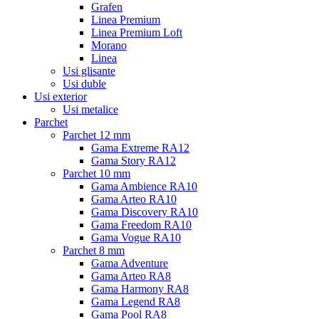
Grafen
Linea Premium
Linea Premium Loft
Morano
Linea
Usi glisante
Usi duble
Usi exterior
Usi metalice
Parchet
Parchet 12 mm
Gama Extreme RA12
Gama Story RA12
Parchet 10 mm
Gama Ambience RA10
Gama Arteo RA10
Gama Discovery RA10
Gama Freedom RA10
Gama Vogue RA10
Parchet 8 mm
Gama Adventure
Gama Arteo RA8
Gama Harmony RA8
Gama Legend RA8
Gama Pool RA8