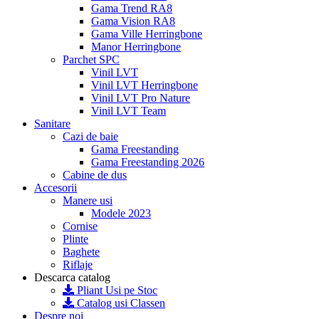
Gama Trend RA8
Gama Vision RA8
Gama Ville Herringbone
Manor Herringbone
Parchet SPC
Vinil LVT
Vinil LVT Herringbone
Vinil LVT Pro Nature
Vinil LVT Team
Sanitare
Cazi de baie
Gama Freestanding
Gama Freestanding 2026
Cabine de dus
Accesorii
Manere usi
Modele 2023
Cornise
Plinte
Baghete
Riflaje
Descarca catalog
Pliant Usi pe Stoc
Catalog usi Classen
Despre noi