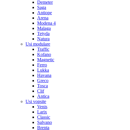
Demeter
Saga
Antiope
Arena
Modena 4
Malaga
Tetyda
Natura
Usi modulare
Traffic
Kofano
Magnetic
Ferro
Lukka
Havana
Greco
Tosca
Clif
Antica
Usi vopsite
Venis
Larix
Classic
Salvano
Brenta