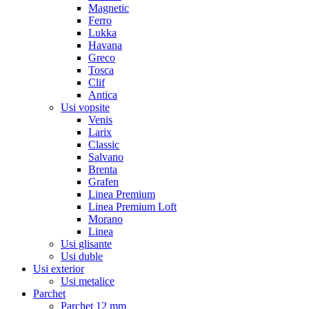
Magnetic
Ferro
Lukka
Havana
Greco
Tosca
Clif
Antica
Usi vopsite
Venis
Larix
Classic
Salvano
Brenta
Grafen
Linea Premium
Linea Premium Loft
Morano
Linea
Usi glisante
Usi duble
Usi exterior
Usi metalice
Parchet
Parchet 12 mm