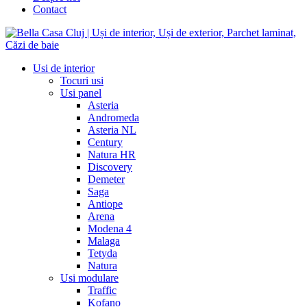
Contact
Usi de interior
Tocuri usi
Usi panel
Asteria
Andromeda
Asteria NL
Century
Natura HR
Discovery
Demeter
Saga
Antiope
Arena
Modena 4
Malaga
Tetyda
Natura
Usi modulare
Traffic
Kofano