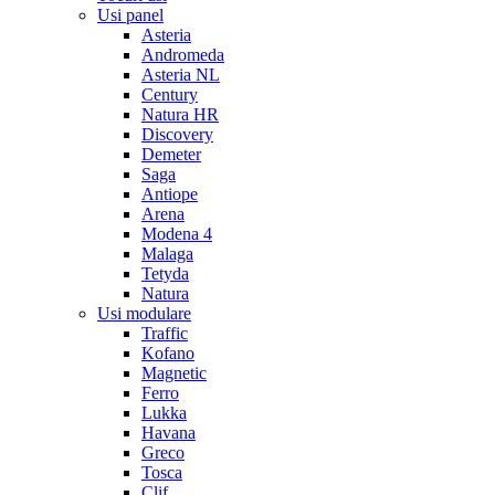
Usi panel
Asteria
Andromeda
Asteria NL
Century
Natura HR
Discovery
Demeter
Saga
Antiope
Arena
Modena 4
Malaga
Tetyda
Natura
Usi modulare
Traffic
Kofano
Magnetic
Ferro
Lukka
Havana
Greco
Tosca
Clif