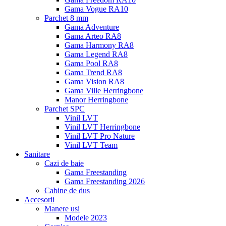
Gama Vogue RA10
Parchet 8 mm
Gama Adventure
Gama Arteo RA8
Gama Harmony RA8
Gama Legend RA8
Gama Pool RA8
Gama Trend RA8
Gama Vision RA8
Gama Ville Herringbone
Manor Herringbone
Parchet SPC
Vinil LVT
Vinil LVT Herringbone
Vinil LVT Pro Nature
Vinil LVT Team
Sanitare
Cazi de baie
Gama Freestanding
Gama Freestanding 2026
Cabine de dus
Accesorii
Manere usi
Modele 2023