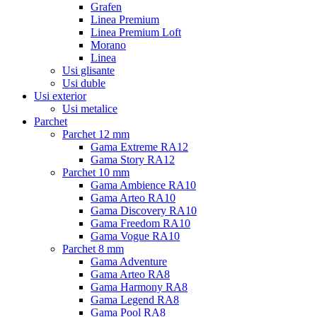
Grafen
Linea Premium
Linea Premium Loft
Morano
Linea
Usi glisante
Usi duble
Usi exterior
Usi metalice
Parchet
Parchet 12 mm
Gama Extreme RA12
Gama Story RA12
Parchet 10 mm
Gama Ambience RA10
Gama Arteo RA10
Gama Discovery RA10
Gama Freedom RA10
Gama Vogue RA10
Parchet 8 mm
Gama Adventure
Gama Arteo RA8
Gama Harmony RA8
Gama Legend RA8
Gama Pool RA8