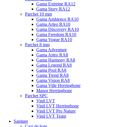
Gama Extreme RA12
Gama Story RA12
Parchet 10 mm
Gama Ambience RA10
Gama Arteo RA10
Gama Discovery RA10
Gama Freedom RA10
Gama Vogue RA10
Parchet 8 mm
Gama Adventure
Gama Arteo RA8
Gama Harmony RA8
Gama Legend RA8
Gama Pool RA8
Gama Trend RA8
Gama Vision RA8
Gama Ville Herringbone
Manor Herringbone
Parchet SPC
Vinil LVT
Vinil LVT Herringbone
Vinil LVT Pro Nature
Vinil LVT Team
Sanitare
Cazi de baie