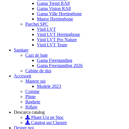
Gama Trend RA8
Gama Vision RA8
Gama Ville Herringbone
Manor Herringbone
Parchet SPC
Vinil LVT
Vinil LVT Herringbone
Vinil LVT Pro Nature
Vinil LVT Team
Sanitare
Cazi de baie
Gama Freestanding
Gama Freestanding 2026
Cabine de dus
Accesorii
Manere usi
Modele 2023
Cornise
Plinte
Baghete
Riflaje
Descarca catalog
Pliant Usi pe Stoc
Catalog usi Classen
Despre noi