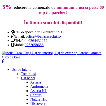
5%
reducere la comenzile de
minimum 5 uși și peste 60
mp de parchet!
În limita stocului disponibil!
Cluj-Napoca, Str. Bucuresti 55 B
Email:
office@bellacasacluj.ro
Telefon:
0264432272
Mobil:
0753058656
Usi de interior
Tocuri usi
Usi panel
Asteria
Andromeda
Asteria NL
Century
Natura HR
Discovery