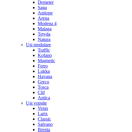
Demeter
Saga
Antiope
Arena
Modena 4
Malaga
Tetyda
Natura
Usi modulare
Traffic
Kofano
Magnetic
Ferro
Lukka
Havana
Greco
Tosca
Clif
Antica
Usi vopsite
Venis
Larix
Classic
Salvano
Brenta