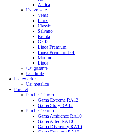
Antica
Usi vopsite
Venis
Larix
Classic
Salvano
Brenta
Grafen
Linea Premium
Linea Premium Loft
Morano
Linea
Usi glisante
Usi duble
Usi exterior
Usi metalice
Parchet
Parchet 12 mm
Gama Extreme RA12
Gama Story RA12
Parchet 10 mm
Gama Ambience RA10
Gama Arteo RA10
Gama Discovery RA10
Gama Freedom RA10