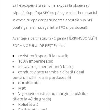
să fie acoperită și să nu fie expusă la ploaie sau
zăpadă. Suprafața SPC nu pățește nimic la contactul
în exces cu apa.dar pătrunderea acesteia sub SPC
poate genera mucegai între SPC și pardoseală.
Avantajele parchetului SPC gama HERRINGBONE(ÎN
FORMA OSULUI DE PEȘTE) sunt:
rezistență sporită la uzură;
100% impermeabil;
instalare și mentenanță facile;
conductivitate termică ridicată (ideal
pentru încălzirea în pardoseală)
durabilitate.
Mat
V-groove(rostul sau marginile plăcilor
tăiate la 45 de grade)
Reliefat 3D
Rezistent la apă