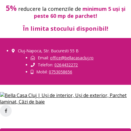
5%
reducere la comenzile de
minimum 5 uși și
peste 60 mp de parchet!
În limita stocului disponibil!
Cluj-Napoca, Str. Bucuresti 55 B
Email:
office@bellacasacluj.ro
Telefon:
0264432272
Mobil:
0753058656