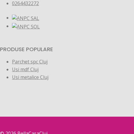
0264432272
PRODUSE POPULARE
Parchet spc Cluj
Usi mdf Cluj
Usi metalice Cluj
© 2026
BellaCasaCluj.