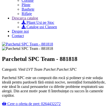
Cornise
Plinte
Baghete
Riflaje
Descarca catalog
Pliant Usi pe Stoc
Catalog usi Classen
Despre noi
Contact
Parchetul SPC Team - 881818
Categorii:
Vinil LVT Team
Parchet
Parchet SPC
Parchetul SPC este un compozit din rocă și polimer și este soluția
ideală pentru pardoseli fără emisii nocive, neemițînd formaldehyde,
este ideal în cazul persoanelor cu diferite probleme respiratorii sau
alergii. Din acest motiv poate fi întrebuințat cu succes în camerele
copiilor.
Cere o oferta de pret: 0264432272