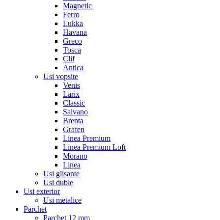
Magnetic
Ferro
Lukka
Havana
Greco
Tosca
Clif
Antica
Usi vopsite
Venis
Larix
Classic
Salvano
Brenta
Grafen
Linea Premium
Linea Premium Loft
Morano
Linea
Usi glisante
Usi duble
Usi exterior
Usi metalice
Parchet
Parchet 12 mm