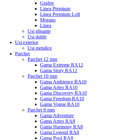
Grafen
Linea Premium
Linea Premium Loft
Morano
Linea
Usi glisante
Usi duble
Usi exterior
Usi metalice
Parchet
Parchet 12 mm
Gama Extreme RA12
Gama Story RA12
Parchet 10 mm
Gama Ambience RA10
Gama Arteo RA10
Gama Discovery RA10
Gama Freedom RA10
Gama Vogue RA10
Parchet 8 mm
Gama Adventure
Gama Arteo RA8
Gama Harmony RA8
Gama Legend RA8
Gama Pool RA8