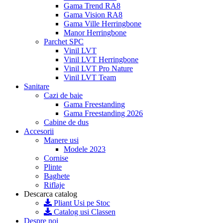
Gama Trend RA8
Gama Vision RA8
Gama Ville Herringbone
Manor Herringbone
Parchet SPC
Vinil LVT
Vinil LVT Herringbone
Vinil LVT Pro Nature
Vinil LVT Team
Sanitare
Cazi de baie
Gama Freestanding
Gama Freestanding 2026
Cabine de dus
Accesorii
Manere usi
Modele 2023
Cornise
Plinte
Baghete
Riflaje
Descarca catalog
Pliant Usi pe Stoc
Catalog usi Classen
Despre noi