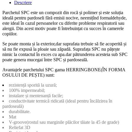
Descriere
Parchetul SPC este un compozit din rocă și polimer și este soluția
ideală pentru pardoseli fără emisii nocive, neemițînd formaldehyde,
este ideal în cazul persoanelor cu diferite probleme respiratorii sau
alergii. Din acest motiv poate fi întrebuințat cu succes în camerele
copiilor.
Se poate monta și la exterior,dar suprafata trebuie să fie acoperită și
să nu fie expusă la ploaie sau zăpadă. Suprafața SPC nu pățește
nimic la contactul în exces cu apa.dar pătrunderea acesteia sub SPC
poate genera mucegai între SPC și pardoseală.
Avantajele parchetului SPC gama HERRINGBONE(ÎN FORMA
OSULUI DE PEȘTE) sunt:
rezistență sporită la uzură;
100% impermeabil;
instalare și mentenanță facile;
conductivitate termică ridicată (ideal pentru încălzirea în
pardoseală)
durabilitate.
Mat
V-groove(rostul sau marginile plăcilor tăiate la 45 de grade)
Reliefat 3D