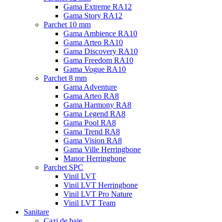
Gama Extreme RA12
Gama Story RA12
Parchet 10 mm
Gama Ambience RA10
Gama Arteo RA10
Gama Discovery RA10
Gama Freedom RA10
Gama Vogue RA10
Parchet 8 mm
Gama Adventure
Gama Arteo RA8
Gama Harmony RA8
Gama Legend RA8
Gama Pool RA8
Gama Trend RA8
Gama Vision RA8
Gama Ville Herringbone
Manor Herringbone
Parchet SPC
Vinil LVT
Vinil LVT Herringbone
Vinil LVT Pro Nature
Vinil LVT Team
Sanitare
Cazi de baie