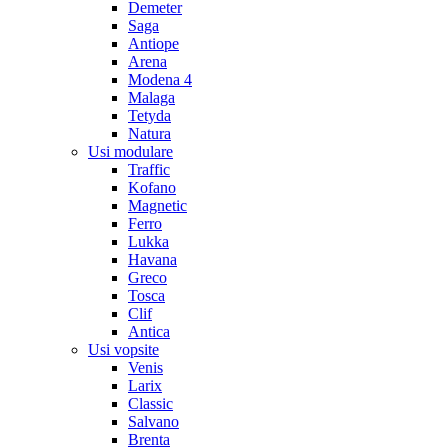
Demeter
Saga
Antiope
Arena
Modena 4
Malaga
Tetyda
Natura
Usi modulare
Traffic
Kofano
Magnetic
Ferro
Lukka
Havana
Greco
Tosca
Clif
Antica
Usi vopsite
Venis
Larix
Classic
Salvano
Brenta