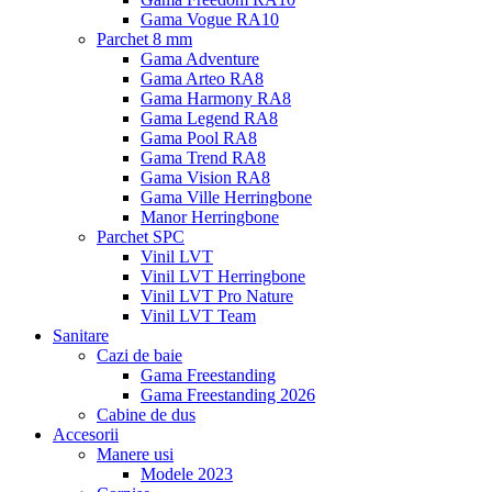
Gama Vogue RA10
Parchet 8 mm
Gama Adventure
Gama Arteo RA8
Gama Harmony RA8
Gama Legend RA8
Gama Pool RA8
Gama Trend RA8
Gama Vision RA8
Gama Ville Herringbone
Manor Herringbone
Parchet SPC
Vinil LVT
Vinil LVT Herringbone
Vinil LVT Pro Nature
Vinil LVT Team
Sanitare
Cazi de baie
Gama Freestanding
Gama Freestanding 2026
Cabine de dus
Accesorii
Manere usi
Modele 2023