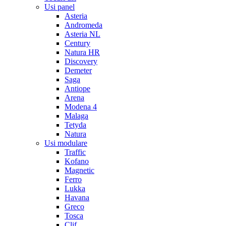
Usi panel
Asteria
Andromeda
Asteria NL
Century
Natura HR
Discovery
Demeter
Saga
Antiope
Arena
Modena 4
Malaga
Tetyda
Natura
Usi modulare
Traffic
Kofano
Magnetic
Ferro
Lukka
Havana
Greco
Tosca
Clif