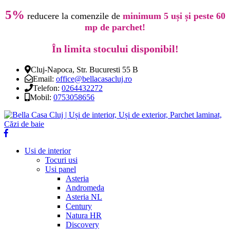
5%
reducere la comenzile de
minimum 5 uși și peste 60
mp de parchet!
În limita stocului disponibil!
Cluj-Napoca, Str. Bucuresti 55 B
Email:
office@bellacasacluj.ro
Telefon:
0264432272
Mobil:
0753058656
Usi de interior
Tocuri usi
Usi panel
Asteria
Andromeda
Asteria NL
Century
Natura HR
Discovery