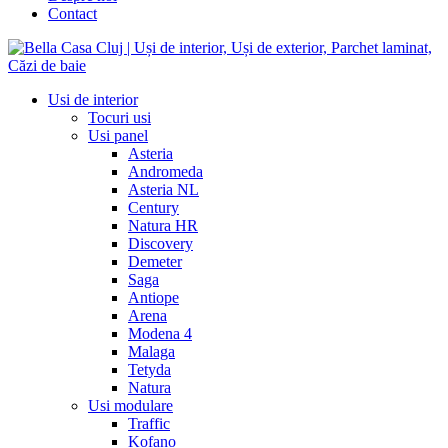
Contact
Usi de interior
Tocuri usi
Usi panel
Asteria
Andromeda
Asteria NL
Century
Natura HR
Discovery
Demeter
Saga
Antiope
Arena
Modena 4
Malaga
Tetyda
Natura
Usi modulare
Traffic
Kofano