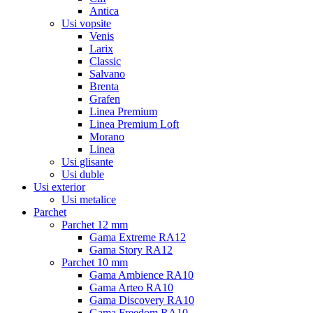
Antica
Usi vopsite
Venis
Larix
Classic
Salvano
Brenta
Grafen
Linea Premium
Linea Premium Loft
Morano
Linea
Usi glisante
Usi duble
Usi exterior
Usi metalice
Parchet
Parchet 12 mm
Gama Extreme RA12
Gama Story RA12
Parchet 10 mm
Gama Ambience RA10
Gama Arteo RA10
Gama Discovery RA10
Gama Freedom RA10