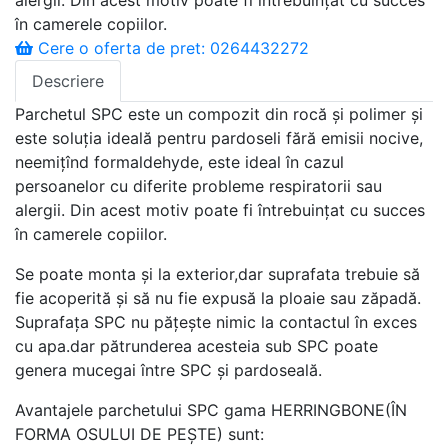
alergii. Din acest motiv poate fi întrebuințat cu succes
în camerele copiilor.
Cere o oferta de pret: 0264432272
Descriere
Parchetul SPC este un compozit din rocă și polimer și
este soluția ideală pentru pardoseli fără emisii nocive,
neemițînd formaldehyde, este ideal în cazul
persoanelor cu diferite probleme respiratorii sau
alergii. Din acest motiv poate fi întrebuințat cu succes
în camerele copiilor.
Se poate monta și la exterior,dar suprafata trebuie să
fie acoperită și să nu fie expusă la ploaie sau zăpadă.
Suprafața SPC nu pățește nimic la contactul în exces
cu apa.dar pătrunderea acesteia sub SPC poate
genera mucegai între SPC și pardoseală.
Avantajele parchetului SPC gama HERRINGBONE(ÎN
FORMA OSULUI DE PEȘTE) sunt: