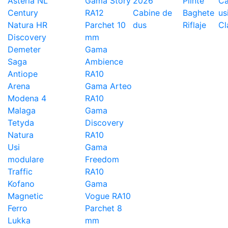
Asteria NL
Gama Story
2026
Plinte
Ca
Century
RA12
Cabine de
Baghete
us
Natura HR
Parchet 10
dus
Riflaje
Cl
Discovery
mm
Demeter
Gama
Saga
Ambience
Antiope
RA10
Arena
Gama Arteo
Modena 4
RA10
Malaga
Gama
Tetyda
Discovery
Natura
RA10
Usi
Gama
modulare
Freedom
Traffic
RA10
Kofano
Gama
Magnetic
Vogue RA10
Ferro
Parchet 8
Lukka
mm