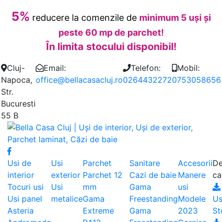
5%
reducere la comenzile de
minimum 5 uși și
peste 60 mp de parchet!
În limita stocului disponibil!
Cluj-
Email:
Telefon:
Mobil:
Napoca,
office@bellacasacluj.ro
0264432272
0753058656
Str.
Bucuresti
55 B
Usi de
Usi
Parchet
Sanitare
Accesorii
De
interior
exterior
Parchet 12
Cazi de baie
Manere
ca
Tocuri usi
Usi
mm
Gama
usi
Usi panel
metalice
Gama
Freestanding
Modele
Us
Asteria
Extreme
Gama
2023
St