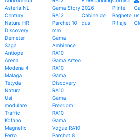
Andromeda
RA12
Freestanding
Cornise
Asteria NL
Gama Story
2026
Plinte
Ca
Century
RA12
Cabine de
Baghete
us
Natura HR
Parchet 10
dus
Riflaje
Cl
Discovery
mm
Demeter
Gama
Saga
Ambience
Antiope
RA10
Arena
Gama Arteo
Modena 4
RA10
Malaga
Gama
Tetyda
Discovery
Natura
RA10
Usi
Gama
modulare
Freedom
Traffic
RA10
Kofano
Gama
Magnetic
Vogue RA10
Ferro
Parchet 8