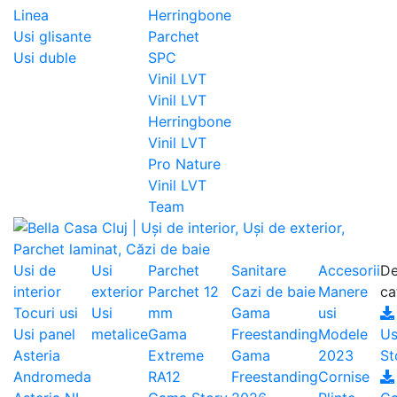
Linea
Herringbone
Usi glisante
Parchet
Usi duble
SPC
Vinil LVT
Vinil LVT
Herringbone
Vinil LVT
Pro Nature
Vinil LVT
Team
Usi de
Usi
Parchet
Sanitare
Accesorii
De
interior
exterior
Parchet 12
Cazi de baie
Manere
ca
Tocuri usi
Usi
mm
Gama
usi
Usi panel
metalice
Gama
Freestanding
Modele
Us
Asteria
Extreme
Gama
2023
St
Andromeda
RA12
Freestanding
Cornise