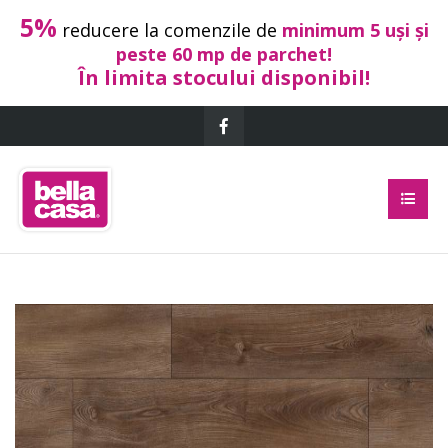
5%
reducere la comenzile de
minimum 5 uși și
peste 60 mp de parchet!
În limita stocului disponibil!