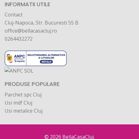
INFORMATII UTILE
Contact
Cluj-Napoca, Str. Bucuresti 55 B
office@bellacasacluj.ro
0264432272
PRODUSE POPULARE
Parchet spc Cluj
Usi mdf Cluj
Usi metalice Cluj
© 2026
BellaCasaCluj.