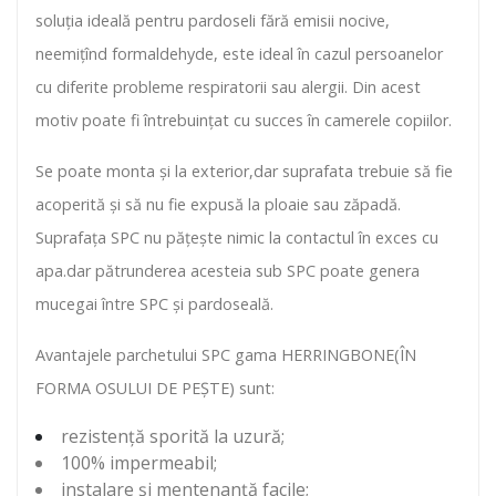
soluția ideală pentru pardoseli fără emisii nocive,
neemițînd formaldehyde, este ideal în cazul persoanelor
cu diferite probleme respiratorii sau alergii. Din acest
motiv poate fi întrebuințat cu succes în camerele copiilor.
Se poate monta și la exterior,dar suprafata trebuie să fie
acoperită și să nu fie expusă la ploaie sau zăpadă.
Suprafața SPC nu pățește nimic la contactul în exces cu
apa.dar pătrunderea acesteia sub SPC poate genera
mucegai între SPC și pardoseală.
Avantajele parchetului SPC gama HERRINGBONE(ÎN
FORMA OSULUI DE PEȘTE) sunt:
rezistență sporită la uzură;
100% impermeabil;
instalare și mentenanță facile;