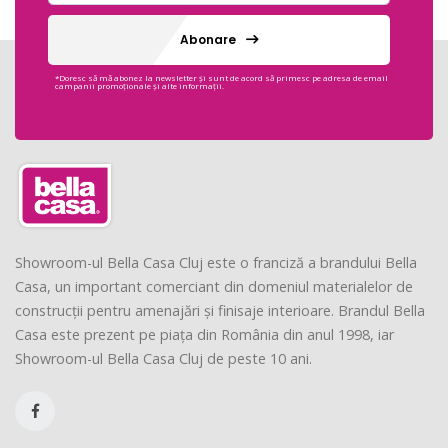
Abonare
*Doresc să mă abonez la newsletter și sunt de acord să primesc pe adresa de email
campanii promoționale și alte informații.
Showroom-ul Bella Casa Cluj este o franciză a brandului Bella
Casa, un important comerciant din domeniul materialelor de
construcții pentru amenajări și finisaje interioare. Brandul Bella
Casa este prezent pe piața din România din anul 1998, iar
Showroom-ul Bella Casa Cluj de peste 10 ani.