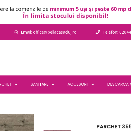
ere la comenzile de
minimum 5 uși și peste 60 mp d
În limita stocului disponibil!
Email:
office@bellacasacluj.ro
Telefon:
02644
RCHET
SANITARE
ACCESORII
DESCARCA 
PARCHET 355