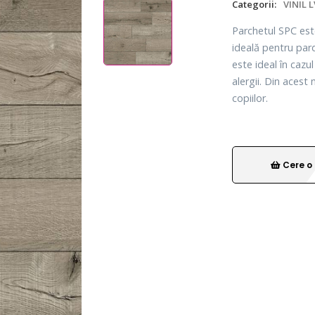
Categorii:
VINIL 
Parchetul SPC este
ideală pentru par
este ideal în cazu
alergii. Din acest
copiilor.
Cere o 