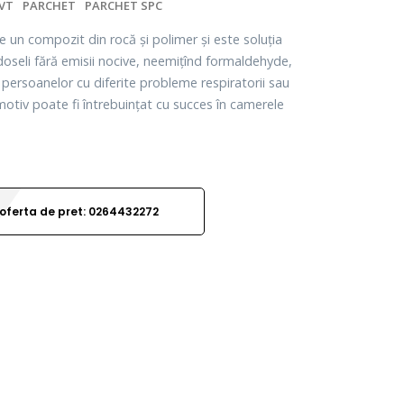
LVT
PARCHET
PARCHET SPC
 un compozit din rocă și polimer și este soluția
doseli fără emisii nocive, neemițînd formaldehyde,
l persoanelor cu diferite probleme respiratorii sau
 motiv poate fi întrebuințat cu succes în camerele
oferta de pret: 0264432272