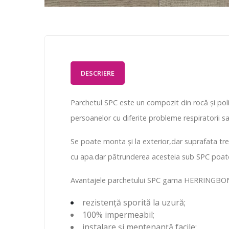
DESCRIERE
Parchetul SPC este un compozit din rocă și poli
persoanelor cu diferite probleme respiratorii sa
Se poate monta și la exterior,dar suprafata tre
cu apa.dar pătrunderea acesteia sub SPC poate
Avantajele parchetului SPC gama HERRINGBO
rezistență sporită la uzură;
100% impermeabil;
instalare și mentenanță facile;