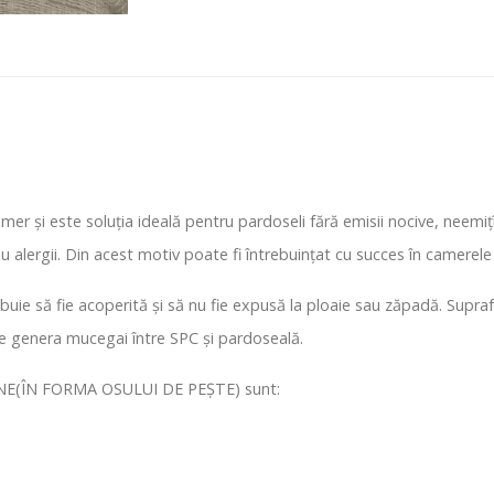
mer și este soluția ideală pentru pardoseli fără emisii nocive, neemiț
u alergii. Din acest motiv poate fi întrebuințat cu succes în camerele 
buie să fie acoperită și să nu fie expusă la ploaie sau zăpadă. Supra
 genera mucegai între SPC și pardoseală.
NE(ÎN FORMA OSULUI DE PEȘTE) sunt: