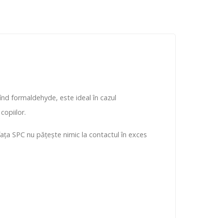
înd formaldehyde, este ideal în cazul
copiilor.
fața SPC nu pățește nimic la contactul în exces