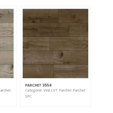
PARCHET 3554
PARCHE
Parchet
Categorie: Vinil LVT Parchet Parchet
Categor
SPC
SPC