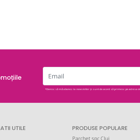
omoțiile
*Doresc să mă abonez la newsletter și sunt de acord să primesc pe adresa d
TII UTILE
PRODUSE POPULARE
Parchet spc Cluj