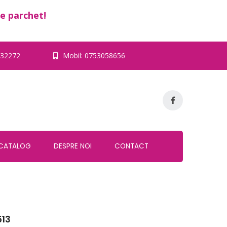
e parchet!
32272
Mobil:
0753058656
CATALOG
DESPRE NOI
CONTACT
13