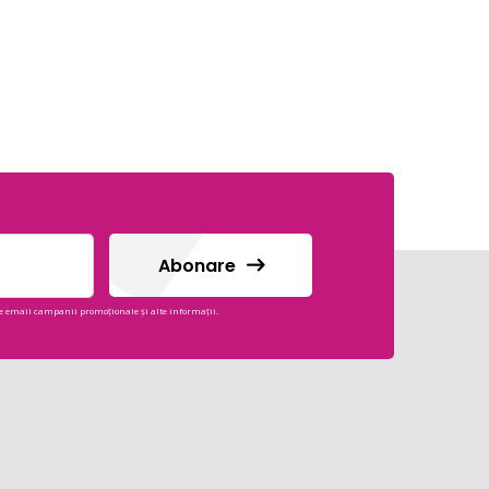
Abonare
e email campanii promoționale și alte informații.