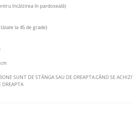
pentru încălzirea în pardoseală)
tăiate la 45 de grade)
ă
 cm
NGBONE SUNT DE STÂNGA SAU DE DREAPTA.CÂND SE ACHIZ
E DREAPTA