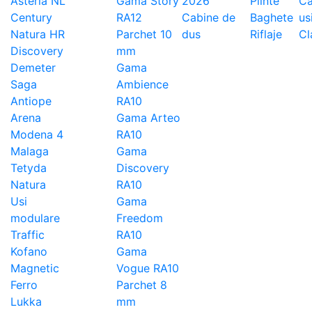
Asteria NL
Gama Story
2026
Plinte
Ca
Century
RA12
Cabine de
Baghete
us
Natura HR
Parchet 10
dus
Riflaje
Cl
Discovery
mm
Demeter
Gama
Saga
Ambience
Antiope
RA10
Arena
Gama Arteo
Modena 4
RA10
Malaga
Gama
Tetyda
Discovery
Natura
RA10
Usi
Gama
modulare
Freedom
Traffic
RA10
Kofano
Gama
Magnetic
Vogue RA10
Ferro
Parchet 8
Lukka
mm