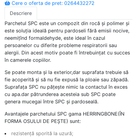
Cere o oferta de pret: 0264432272
Descriere
Parchetul SPC este un compozit din rocă și polimer și
este soluția ideală pentru pardoseli fără emisii nocive,
neemițînd formaldehyde, este ideal în cazul
persoanelor cu diferite probleme respiratorii sau
alergii. Din acest motiv poate fi întrebuințat cu succes
în camerele copiilor.
Se poate monta și la exterior,dar suprafata trebuie să
fie acoperită și să nu fie expusă la ploaie sau zăpadă.
Suprafața SPC nu pățește nimic la contactul în exces
cu apa.dar pătrunderea acesteia sub SPC poate
genera mucegai între SPC și pardoseală.
Avantajele parchetului SPC gama HERRINGBONE(ÎN
FORMA OSULUI DE PEȘTE) sunt:
rezistență sporită la uzură;