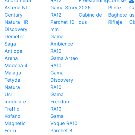
Andromeda
RA12
Freestanding
Cornise
Asteria NL
Gama Story
2026
Plinte
Ca
Century
RA12
Cabine de
Baghete
us
Natura HR
Parchet 10
dus
Riflaje
Cl
Discovery
mm
Demeter
Gama
Saga
Ambience
Antiope
RA10
Arena
Gama Arteo
Modena 4
RA10
Malaga
Gama
Tetyda
Discovery
Natura
RA10
Usi
Gama
modulare
Freedom
Traffic
RA10
Kofano
Gama
Magnetic
Vogue RA10
Ferro
Parchet 8