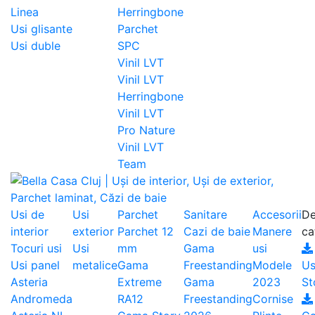
Linea
Herringbone
Usi glisante
Parchet
Usi duble
SPC
Vinil LVT
Vinil LVT
Herringbone
Vinil LVT
Pro Nature
Vinil LVT
Team
Usi de
Usi
Parchet
Sanitare
Accesorii
De
interior
exterior
Parchet 12
Cazi de baie
Manere
ca
Tocuri usi
Usi
mm
Gama
usi
Usi panel
metalice
Gama
Freestanding
Modele
Us
Asteria
Extreme
Gama
2023
St
Andromeda
RA12
Freestanding
Cornise