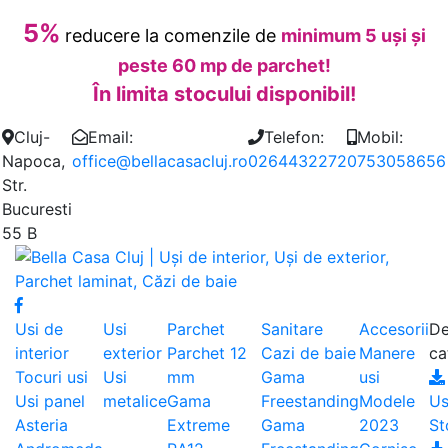
5%
reducere la comenzile de
minimum 5 uși și
peste 60 mp de parchet!
În limita stocului disponibil!
Cluj-
Email:
Telefon:
Mobil:
Napoca,
office@bellacasacluj.ro
0264432272
0753058656
Str.
Bucuresti
55 B
Usi de
Usi
Parchet
Sanitare
Accesorii
De
interior
exterior
Parchet 12
Cazi de baie
Manere
ca
Tocuri usi
Usi
mm
Gama
usi
Usi panel
metalice
Gama
Freestanding
Modele
Us
Asteria
Extreme
Gama
2023
St