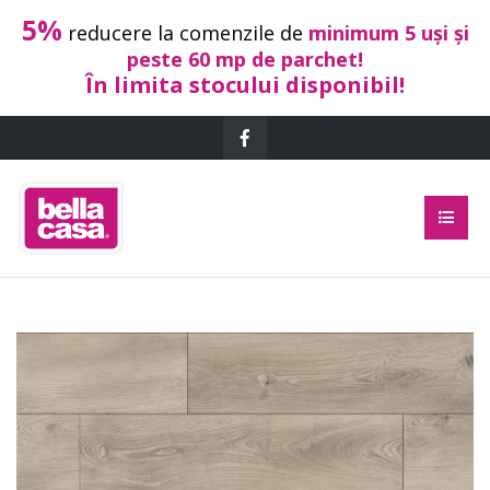
5%
reducere la comenzile de
minimum 5 uși și
peste 60 mp de parchet!
În limita stocului disponibil!