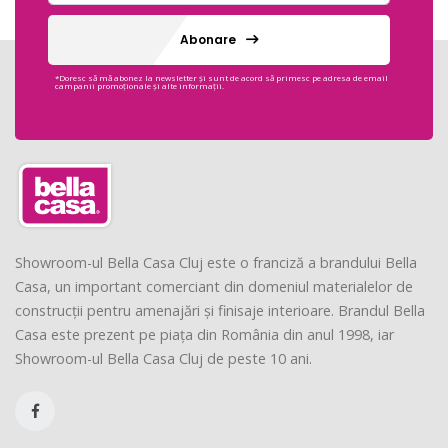
Abonare
*Doresc să mă abonez la newsletter și sunt de acord să primesc pe adresa de email
campanii promoționale și alte informații.
Showroom-ul Bella Casa Cluj este o franciză a brandului Bella
Casa, un important comerciant din domeniul materialelor de
construcții pentru amenajări și finisaje interioare. Brandul Bella
Casa este prezent pe piața din România din anul 1998, iar
Showroom-ul Bella Casa Cluj de peste 10 ani.