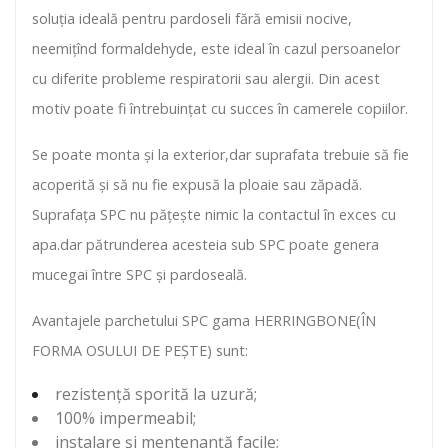
soluția ideală pentru pardoseli fără emisii nocive,
neemițînd formaldehyde, este ideal în cazul persoanelor
cu diferite probleme respiratorii sau alergii. Din acest
motiv poate fi întrebuințat cu succes în camerele copiilor.
Se poate monta și la exterior,dar suprafata trebuie să fie
acoperită și să nu fie expusă la ploaie sau zăpadă.
Suprafața SPC nu pățește nimic la contactul în exces cu
apa.dar pătrunderea acesteia sub SPC poate genera
mucegai între SPC și pardoseală.
Avantajele parchetului SPC gama HERRINGBONE(ÎN
FORMA OSULUI DE PEȘTE) sunt:
rezistență sporită la uzură;
100% impermeabil;
instalare și mentenanță facile;