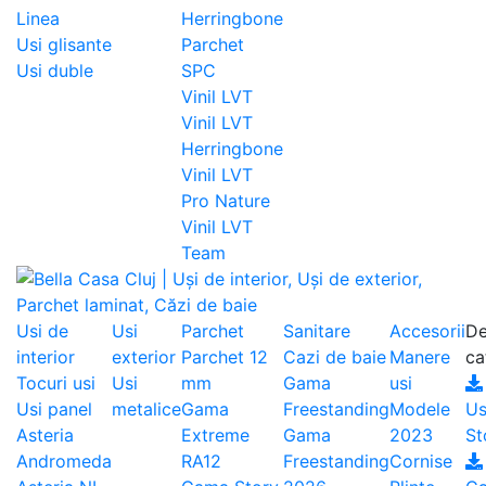
Linea
Herringbone
Usi glisante
Parchet
Usi duble
SPC
Vinil LVT
Vinil LVT
Herringbone
Vinil LVT
Pro Nature
Vinil LVT
Team
Usi de
Usi
Parchet
Sanitare
Accesorii
De
interior
exterior
Parchet 12
Cazi de baie
Manere
ca
Tocuri usi
Usi
mm
Gama
usi
Usi panel
metalice
Gama
Freestanding
Modele
Us
Asteria
Extreme
Gama
2023
St
Andromeda
RA12
Freestanding
Cornise