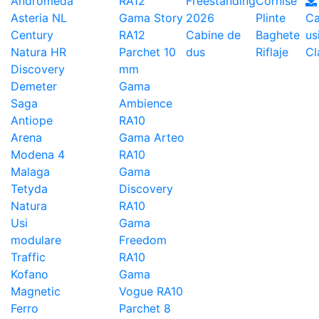
Andromeda
RA12
Freestanding
Cornise
Asteria NL
Gama Story
2026
Plinte
Ca
Century
RA12
Cabine de
Baghete
us
Natura HR
Parchet 10
dus
Riflaje
Cl
Discovery
mm
Demeter
Gama
Saga
Ambience
Antiope
RA10
Arena
Gama Arteo
Modena 4
RA10
Malaga
Gama
Tetyda
Discovery
Natura
RA10
Usi
Gama
modulare
Freedom
Traffic
RA10
Kofano
Gama
Magnetic
Vogue RA10
Ferro
Parchet 8