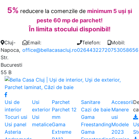
5%
reducere la comenzile de
minimum 5 uși și
peste 60 mp de parchet!
În limita stocului disponibil!
Cluj-
Email:
Telefon:
Mobil:
Napoca,
office@bellacasacluj.ro
0264432272
0753058656
Str.
Bucuresti
55 B
Usi de
Usi
Parchet
Sanitare
Accesorii
De
interior
exterior
Parchet 12
Cazi de baie
Manere
ca
Tocuri usi
Usi
mm
Gama
usi
Usi panel
metalice
Gama
Freestanding
Modele
Us
Asteria
Extreme
Gama
2023
St