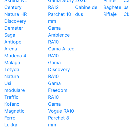
Asteria NL
Gama Story
2026
Plinte
Ca
Century
RA12
Cabine de
Baghete
us
Natura HR
Parchet 10
dus
Riflaje
Cl
Discovery
mm
Demeter
Gama
Saga
Ambience
Antiope
RA10
Arena
Gama Arteo
Modena 4
RA10
Malaga
Gama
Tetyda
Discovery
Natura
RA10
Usi
Gama
modulare
Freedom
Traffic
RA10
Kofano
Gama
Magnetic
Vogue RA10
Ferro
Parchet 8
Lukka
mm