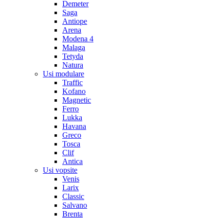
Demeter
Saga
Antiope
Arena
Modena 4
Malaga
Tetyda
Natura
Usi modulare
Traffic
Kofano
Magnetic
Ferro
Lukka
Havana
Greco
Tosca
Clif
Antica
Usi vopsite
Venis
Larix
Classic
Salvano
Brenta