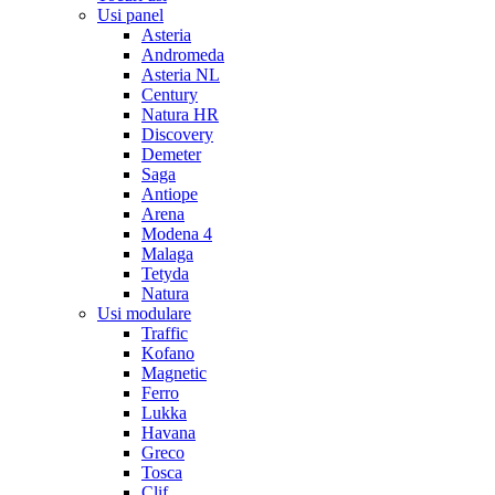
Usi panel
Asteria
Andromeda
Asteria NL
Century
Natura HR
Discovery
Demeter
Saga
Antiope
Arena
Modena 4
Malaga
Tetyda
Natura
Usi modulare
Traffic
Kofano
Magnetic
Ferro
Lukka
Havana
Greco
Tosca
Clif