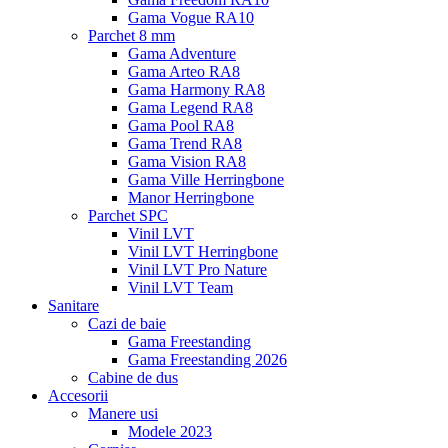
Gama Vogue RA10
Parchet 8 mm
Gama Adventure
Gama Arteo RA8
Gama Harmony RA8
Gama Legend RA8
Gama Pool RA8
Gama Trend RA8
Gama Vision RA8
Gama Ville Herringbone
Manor Herringbone
Parchet SPC
Vinil LVT
Vinil LVT Herringbone
Vinil LVT Pro Nature
Vinil LVT Team
Sanitare
Cazi de baie
Gama Freestanding
Gama Freestanding 2026
Cabine de dus
Accesorii
Manere usi
Modele 2023