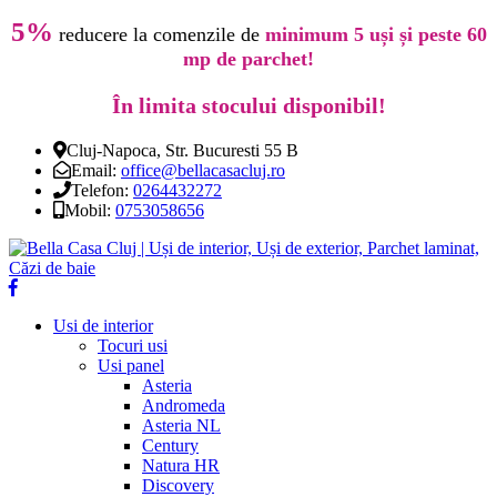
5%
reducere la comenzile de
minimum 5 uși și peste 60
mp de parchet!
În limita stocului disponibil!
Cluj-Napoca, Str. Bucuresti 55 B
Email:
office@bellacasacluj.ro
Telefon:
0264432272
Mobil:
0753058656
Usi de interior
Tocuri usi
Usi panel
Asteria
Andromeda
Asteria NL
Century
Natura HR
Discovery