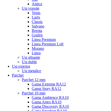
Antica
Usi vopsite
Venis
Larix
Classic
Salvano
Brenta
Grafen
Linea Premium
Linea Premium Loft
Morano
Linea
Usi glisante
Usi duble
Usi exterior
Usi metalice
Parchet
Parchet 12 mm
Gama Extreme RA12
Gama Story RA12
Parchet 10 mm
Gama Ambience RA10
Gama Arteo RA10
Gama Discovery RA10
Gama Freedom RA10