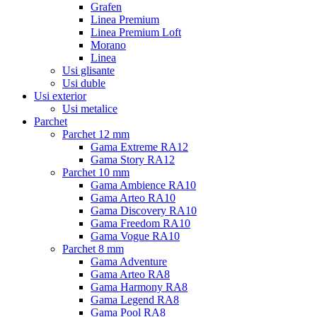
Grafen
Linea Premium
Linea Premium Loft
Morano
Linea
Usi glisante
Usi duble
Usi exterior
Usi metalice
Parchet
Parchet 12 mm
Gama Extreme RA12
Gama Story RA12
Parchet 10 mm
Gama Ambience RA10
Gama Arteo RA10
Gama Discovery RA10
Gama Freedom RA10
Gama Vogue RA10
Parchet 8 mm
Gama Adventure
Gama Arteo RA8
Gama Harmony RA8
Gama Legend RA8
Gama Pool RA8