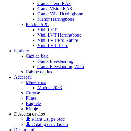
Gama Trend RA8
Gama Vision RA8
Gama Ville Herringbone
Manor Herringbone
Parchet SPC
Vinil LVT
Vinil LVT Herringbone
Vinil LVT Pro Nature
Vinil LVT Team
Sanitare
Cazi de baie
Gama Freestanding
Gama Freestanding 2026
Cabine de dus
Accesorii
Manere usi
Modele 2023
Cornise
Plinte
Baghete
Riflaje
Descarca catalog
Pliant Usi pe Stoc
Catalog usi Classen
Despre noi