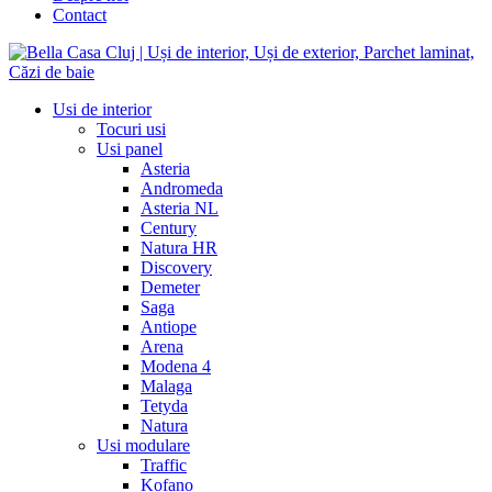
Contact
Usi de interior
Tocuri usi
Usi panel
Asteria
Andromeda
Asteria NL
Century
Natura HR
Discovery
Demeter
Saga
Antiope
Arena
Modena 4
Malaga
Tetyda
Natura
Usi modulare
Traffic
Kofano