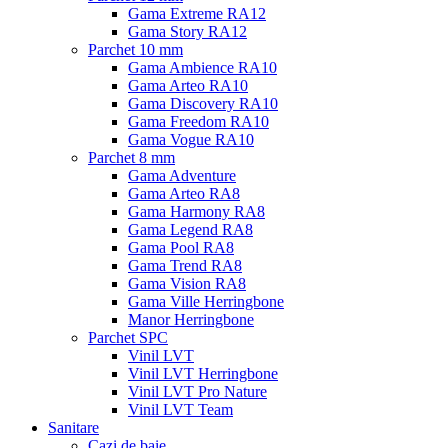
Gama Extreme RA12
Gama Story RA12
Parchet 10 mm
Gama Ambience RA10
Gama Arteo RA10
Gama Discovery RA10
Gama Freedom RA10
Gama Vogue RA10
Parchet 8 mm
Gama Adventure
Gama Arteo RA8
Gama Harmony RA8
Gama Legend RA8
Gama Pool RA8
Gama Trend RA8
Gama Vision RA8
Gama Ville Herringbone
Manor Herringbone
Parchet SPC
Vinil LVT
Vinil LVT Herringbone
Vinil LVT Pro Nature
Vinil LVT Team
Sanitare
Cazi de baie