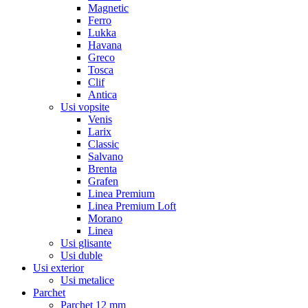
Magnetic
Ferro
Lukka
Havana
Greco
Tosca
Clif
Antica
Usi vopsite
Venis
Larix
Classic
Salvano
Brenta
Grafen
Linea Premium
Linea Premium Loft
Morano
Linea
Usi glisante
Usi duble
Usi exterior
Usi metalice
Parchet
Parchet 12 mm