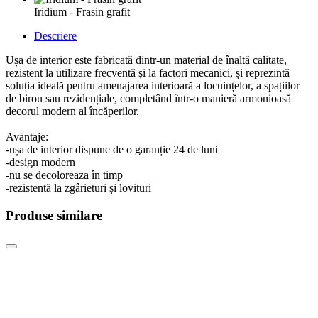
Iridium - Frasin grafit
Descriere
Ușa de interior este fabricată dintr-un material de înaltă calitate,
rezistent la utilizare frecventă și la factori mecanici, și reprezintă
soluția ideală pentru amenajarea interioară a locuințelor, a spațiilor
de birou sau rezidențiale, completând într-o manieră armonioasă
decorul modern al încăperilor.
Avantaje:
-ușa de interior dispune de o garanție 24 de luni
-design modern
-nu se decoloreaza în timp
-rezistentă la zgârieturi și lovituri
Produse similare