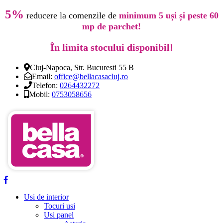
5%
reducere la comenzile de
minimum 5 uși și peste 60
mp de parchet!
În limita stocului disponibil!
Cluj-Napoca, Str. Bucuresti 55 B
Email:
office@bellacasacluj.ro
Telefon:
0264432272
Mobil:
0753058656
Usi de interior
Tocuri usi
Usi panel