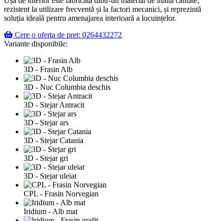
Ușa de interior este fabricată dintr-un material de înaltă calitate,
rezistent la utilizare frecventă și la factori mecanici, și reprezintă
soluția ideală pentru amenajarea interioară a locuințelor.
Cere o oferta de pret: 0264432272
Variante disponibile:
3D - Frasin Alb
3D - Nuc Columbia deschis
3D - Stejar Antracit
3D - Stejar ars
3D - Stejar Catania
3D - Stejar gri
3D - Stejar uleiat
CPL - Frasin Norvegian
Iridium - Alb mat