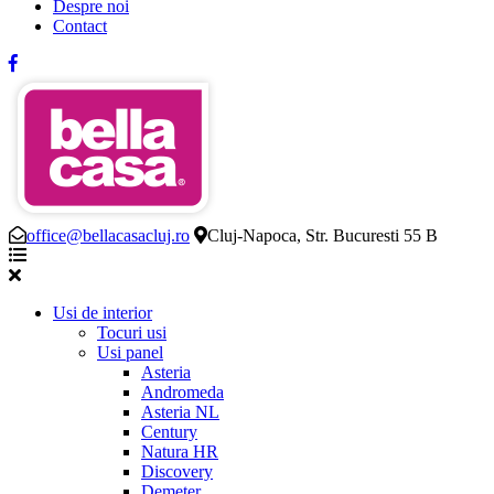
Despre noi
Contact
office@bellacasacluj.ro
Cluj-Napoca, Str. Bucuresti 55 B
Usi de interior
Tocuri usi
Usi panel
Asteria
Andromeda
Asteria NL
Century
Natura HR
Discovery
Demeter