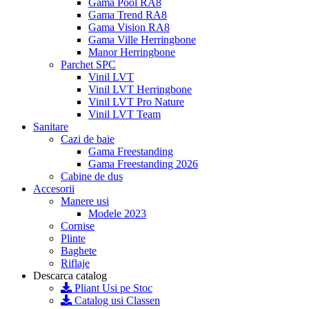
Gama Pool RA8
Gama Trend RA8
Gama Vision RA8
Gama Ville Herringbone
Manor Herringbone
Parchet SPC
Vinil LVT
Vinil LVT Herringbone
Vinil LVT Pro Nature
Vinil LVT Team
Sanitare
Cazi de baie
Gama Freestanding
Gama Freestanding 2026
Cabine de dus
Accesorii
Manere usi
Modele 2023
Cornise
Plinte
Baghete
Riflaje
Descarca catalog
Pliant Usi pe Stoc
Catalog usi Classen