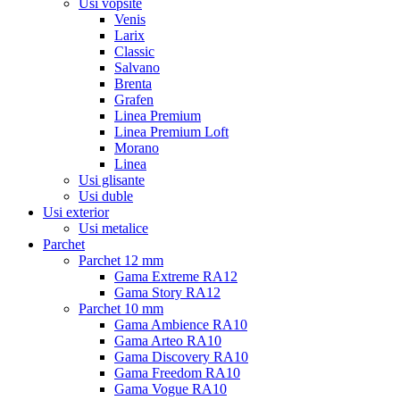
Usi vopsite
Venis
Larix
Classic
Salvano
Brenta
Grafen
Linea Premium
Linea Premium Loft
Morano
Linea
Usi glisante
Usi duble
Usi exterior
Usi metalice
Parchet
Parchet 12 mm
Gama Extreme RA12
Gama Story RA12
Parchet 10 mm
Gama Ambience RA10
Gama Arteo RA10
Gama Discovery RA10
Gama Freedom RA10
Gama Vogue RA10