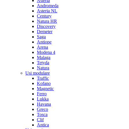
Asteria
Andromeda
Asteria NL
Century
Natura HR
Discovery
Demeter
Saga
Antiope
Arena
Modena 4
Malaga
Tetyda
Natura
Usi modulare
Traffic
Kofano
Magnetic
Ferro
Lukka
Havana
Greco
Tosca
Clif
Antica