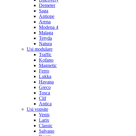
Demeter
Saga
Antiope
Arena
Modena 4
Malaga
Tetyda
Natura
Usi modulare
Traffic
Kofano
Magnetic
Ferro
Lukka
Havana
Greco
Tosca
Clif
Antica
Usi vopsite
Venis
Larix
Classic
Salvano