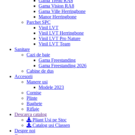
Gama Trend RA8
Gama Vision RA8
Gama Ville Herringbone
Manor Herringbone
Parchet SPC
Vinil LVT
Vinil LVT Herringbone
Vinil LVT Pro Nature
Vinil LVT Team
Sanitare
Cazi de baie
Gama Freestanding
Gama Freestanding 2026
Cabine de dus
Accesorii
Manere usi
Modele 2023
Cornise
Plinte
Baghete
Riflaje
Descarca catalog
Pliant Usi pe Stoc
Catalog usi Classen
Despre noi