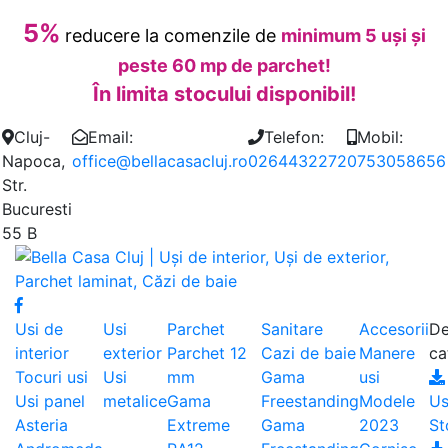
5%
reducere la comenzile de
minimum 5 uși și
peste 60 mp de parchet!
În limita stocului disponibil!
Cluj-
Email:
Telefon:
Mobil:
Napoca,
office@bellacasacluj.ro
0264432272
0753058656
Str.
Bucuresti
55 B
Usi de
Usi
Parchet
Sanitare
Accesorii
De
interior
exterior
Parchet 12
Cazi de baie
Manere
ca
Tocuri usi
Usi
mm
Gama
usi
Usi panel
metalice
Gama
Freestanding
Modele
Us
Asteria
Extreme
Gama
2023
St