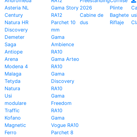
Andromeda
RA12
Freestanding
Cornise
Asteria NL
Gama Story
2026
Plinte
Ca
Century
RA12
Cabine de
Baghete
us
Natura HR
Parchet 10
dus
Riflaje
Cl
Discovery
mm
Demeter
Gama
Saga
Ambience
Antiope
RA10
Arena
Gama Arteo
Modena 4
RA10
Malaga
Gama
Tetyda
Discovery
Natura
RA10
Usi
Gama
modulare
Freedom
Traffic
RA10
Kofano
Gama
Magnetic
Vogue RA10
Ferro
Parchet 8