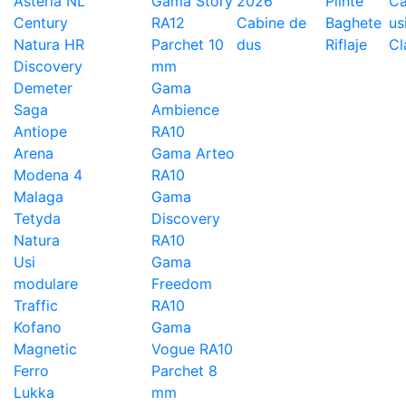
Asteria NL
Gama Story
2026
Plinte
Ca
Century
RA12
Cabine de
Baghete
us
Natura HR
Parchet 10
dus
Riflaje
Cl
Discovery
mm
Demeter
Gama
Saga
Ambience
Antiope
RA10
Arena
Gama Arteo
Modena 4
RA10
Malaga
Gama
Tetyda
Discovery
Natura
RA10
Usi
Gama
modulare
Freedom
Traffic
RA10
Kofano
Gama
Magnetic
Vogue RA10
Ferro
Parchet 8
Lukka
mm