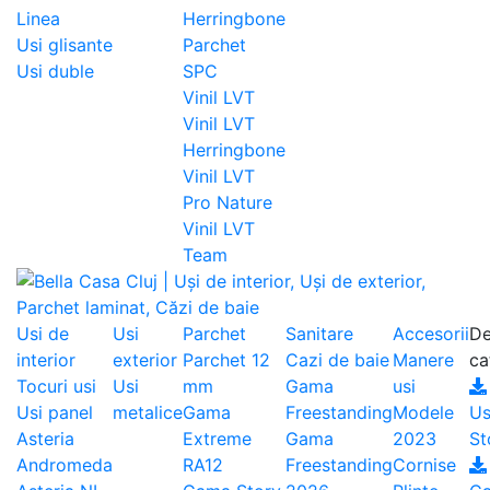
Linea
Herringbone
Usi glisante
Parchet
Usi duble
SPC
Vinil LVT
Vinil LVT
Herringbone
Vinil LVT
Pro Nature
Vinil LVT
Team
Usi de
Usi
Parchet
Sanitare
Accesorii
De
interior
exterior
Parchet 12
Cazi de baie
Manere
ca
Tocuri usi
Usi
mm
Gama
usi
Usi panel
metalice
Gama
Freestanding
Modele
Us
Asteria
Extreme
Gama
2023
St
Andromeda
RA12
Freestanding
Cornise