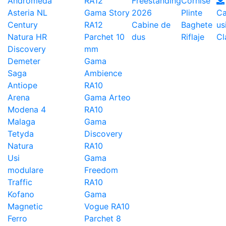
Andromeda
RA12
Freestanding
Cornise
Asteria NL
Gama Story
2026
Plinte
Ca
Century
RA12
Cabine de
Baghete
us
Natura HR
Parchet 10
dus
Riflaje
Cl
Discovery
mm
Demeter
Gama
Saga
Ambience
Antiope
RA10
Arena
Gama Arteo
Modena 4
RA10
Malaga
Gama
Tetyda
Discovery
Natura
RA10
Usi
Gama
modulare
Freedom
Traffic
RA10
Kofano
Gama
Magnetic
Vogue RA10
Ferro
Parchet 8