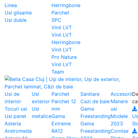
Linea
Herringbone
Usi glisante
Parchet
Usi duble
SPC
Vinil LVT
Vinil LVT
Herringbone
Vinil LVT
Pro Nature
Vinil LVT
Team
Usi de
Usi
Parchet
Sanitare
Accesorii
De
interior
exterior
Parchet 12
Cazi de baie
Manere
ca
Tocuri usi
Usi
mm
Gama
usi
Usi panel
metalice
Gama
Freestanding
Modele
Us
Asteria
Extreme
Gama
2023
St
Andromeda
RA12
Freestanding
Cornise