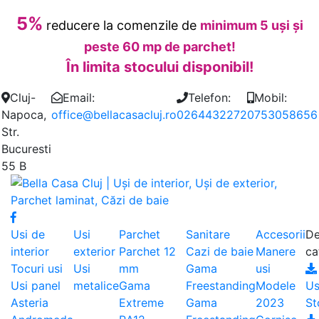
5%
reducere la comenzile de
minimum 5 uși și
peste 60 mp de parchet!
În limita stocului disponibil!
Cluj-
Email:
Telefon:
Mobil:
Napoca,
office@bellacasacluj.ro
0264432272
0753058656
Str.
Bucuresti
55 B
Usi de
Usi
Parchet
Sanitare
Accesorii
De
interior
exterior
Parchet 12
Cazi de baie
Manere
ca
Tocuri usi
Usi
mm
Gama
usi
Usi panel
metalice
Gama
Freestanding
Modele
Us
Asteria
Extreme
Gama
2023
St