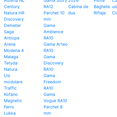
Asteria NL
Gama Story
2026
Plinte
Ca
Century
RA12
Cabine de
Baghete
us
Natura HR
Parchet 10
dus
Riflaje
Cl
Discovery
mm
Demeter
Gama
Saga
Ambience
Antiope
RA10
Arena
Gama Arteo
Modena 4
RA10
Malaga
Gama
Tetyda
Discovery
Natura
RA10
Usi
Gama
modulare
Freedom
Traffic
RA10
Kofano
Gama
Magnetic
Vogue RA10
Ferro
Parchet 8
Lukka
mm