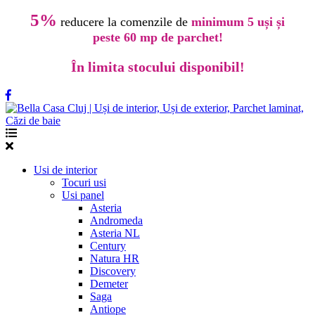
5%
reducere la comenzile de
minimum 5 uși și
peste 60 mp de parchet!
În limita stocului disponibil!
Usi de interior
Tocuri usi
Usi panel
Asteria
Andromeda
Asteria NL
Century
Natura HR
Discovery
Demeter
Saga
Antiope