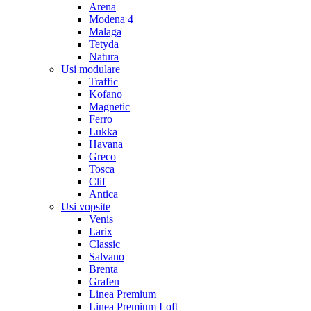
Arena
Modena 4
Malaga
Tetyda
Natura
Usi modulare
Traffic
Kofano
Magnetic
Ferro
Lukka
Havana
Greco
Tosca
Clif
Antica
Usi vopsite
Venis
Larix
Classic
Salvano
Brenta
Grafen
Linea Premium
Linea Premium Loft