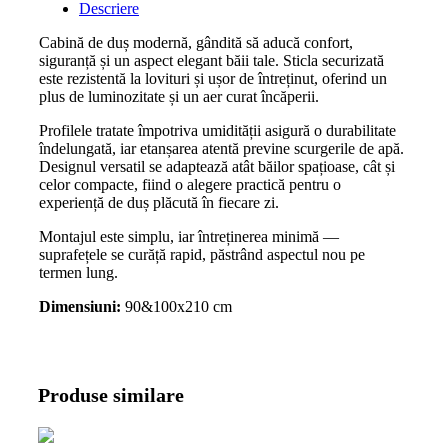
Descriere
Cabină de duș modernă, gândită să aducă confort,
siguranță și un aspect elegant băii tale. Sticla securizată
este rezistentă la lovituri și ușor de întreținut, oferind un
plus de luminozitate și un aer curat încăperii.
Profilele tratate împotriva umidității asigură o durabilitate
îndelungată, iar etanșarea atentă previne scurgerile de apă.
Designul versatil se adaptează atât băilor spațioase, cât și
celor compacte, fiind o alegere practică pentru o
experiență de duș plăcută în fiecare zi.
Montajul este simplu, iar întreținerea minimă —
suprafețele se curăță rapid, păstrând aspectul nou pe
termen lung.
Dimensiuni:
90&100x210 cm
Produse similare