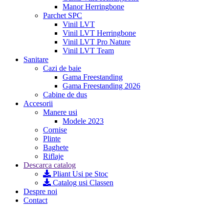
Manor Herringbone
Parchet SPC
Vinil LVT
Vinil LVT Herringbone
Vinil LVT Pro Nature
Vinil LVT Team
Sanitare
Cazi de baie
Gama Freestanding
Gama Freestanding 2026
Cabine de dus
Accesorii
Manere usi
Modele 2023
Cornise
Plinte
Baghete
Riflaje
Descarca catalog
Pliant Usi pe Stoc
Catalog usi Classen
Despre noi
Contact