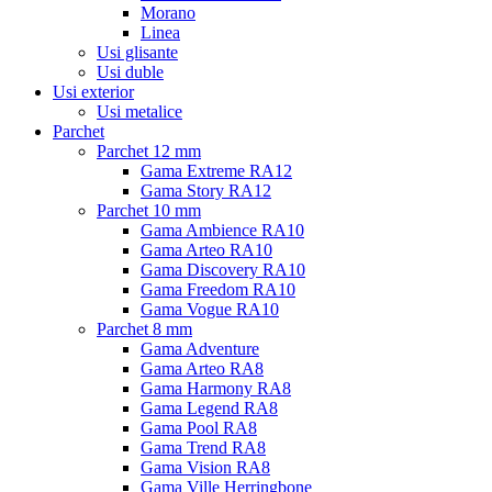
Morano
Linea
Usi glisante
Usi duble
Usi exterior
Usi metalice
Parchet
Parchet 12 mm
Gama Extreme RA12
Gama Story RA12
Parchet 10 mm
Gama Ambience RA10
Gama Arteo RA10
Gama Discovery RA10
Gama Freedom RA10
Gama Vogue RA10
Parchet 8 mm
Gama Adventure
Gama Arteo RA8
Gama Harmony RA8
Gama Legend RA8
Gama Pool RA8
Gama Trend RA8
Gama Vision RA8
Gama Ville Herringbone