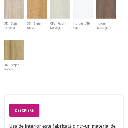
3D - Stejar
3D - Stejar
CPL - Frasin
Iridium - Alb
Iridium -
Sonoma
uleiat
Norvegian
mat
Frasin grafit
3D - Stejar
Riviera
DESCRIERE
Ușa de interior este fabricată dintr-un material de