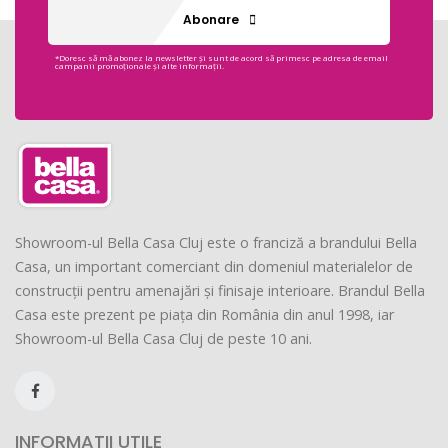
Abonare
*Doresc să mă abonez la newsletter și sunt de acord să primesc pe adresa de email
campanii promoționale și alte informații.
Showroom-ul Bella Casa Cluj este o franciză a brandului Bella
Casa, un important comerciant din domeniul materialelor de
construcții pentru amenajări și finisaje interioare. Brandul Bella
Casa este prezent pe piața din România din anul 1998, iar
Showroom-ul Bella Casa Cluj de peste 10 ani.
INFORMATII UTILE