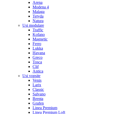
Arena
Modena 4
Malaga
Tetyda
Natura
Usi modulare
Traffic
Kofano
Magnetic
Ferro
Lukka
Havana
Greco
Tosca
Clif
Antica
Usi vopsite
Venis
Larix
Classic
Salvano
Brenta
Grafen
Linea Premium
Linea Premium Loft