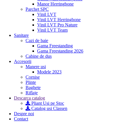
Manor Herringbone
Parchet SPC
Vinil LVT
Vinil LVT Herringbone
Vinil LVT Pro Nature
Vinil LVT Team
Sanitare
Cazi de baie
Gama Freestanding
Gama Freestanding 2026
Cabine de dus
Accesorii
Manere usi
Modele 2023
Cornise
Plinte
Baghete
Riflaje
Descarca catalog
Pliant Usi pe Stoc
Catalog usi Classen
Despre noi
Contact