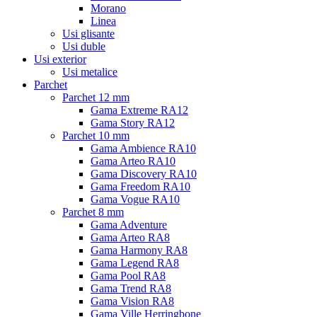
Morano
Linea
Usi glisante
Usi duble
Usi exterior
Usi metalice
Parchet
Parchet 12 mm
Gama Extreme RA12
Gama Story RA12
Parchet 10 mm
Gama Ambience RA10
Gama Arteo RA10
Gama Discovery RA10
Gama Freedom RA10
Gama Vogue RA10
Parchet 8 mm
Gama Adventure
Gama Arteo RA8
Gama Harmony RA8
Gama Legend RA8
Gama Pool RA8
Gama Trend RA8
Gama Vision RA8
Gama Ville Herringbone