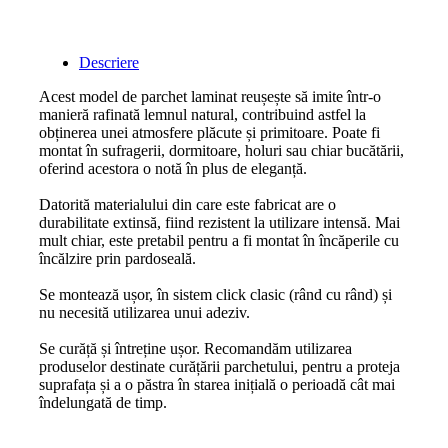
Descriere
Acest model de parchet laminat reușește să imite într-o
manieră rafinată lemnul natural, contribuind astfel la
obținerea unei atmosfere plăcute și primitoare. Poate fi
montat în sufragerii, dormitoare, holuri sau chiar bucătării,
oferind acestora o notă în plus de eleganță.
Datorită materialului din care este fabricat are o
durabilitate extinsă, fiind rezistent la utilizare intensă. Mai
mult chiar, este pretabil pentru a fi montat în încăperile cu
încălzire prin pardoseală.
Se montează ușor, în sistem click clasic (rând cu rând) și
nu necesită utilizarea unui adeziv.
Se curăță și întreține ușor. Recomandăm utilizarea
produselor destinate curățării parchetului, pentru a proteja
suprafața și a o păstra în starea inițială o perioadă cât mai
îndelungată de timp.