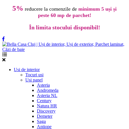
5%
reducere la comenzile de
minimum 5 uși și
peste 60 mp de parchet!
În limita stocului disponibil!
Usi de interior
Tocuri usi
Usi panel
Asteria
Andromeda
Asteria NL
Century
Natura HR
Discovery
Demeter
Saga
Antiope