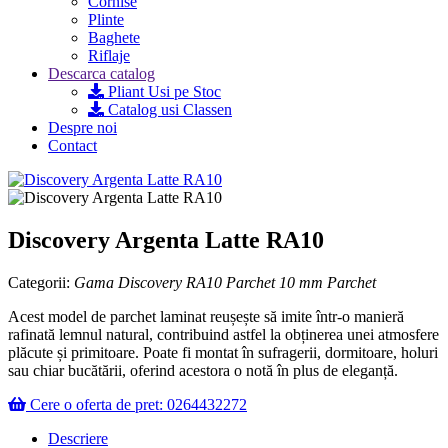
Cornise
Plinte
Baghete
Riflaje
Descarca catalog
Pliant Usi pe Stoc
Catalog usi Classen
Despre noi
Contact
Discovery Argenta Latte RA10
Categorii:
Gama Discovery RA10
Parchet 10 mm
Parchet
Acest model de parchet laminat reușește să imite într-o manieră
rafinată lemnul natural, contribuind astfel la obținerea unei atmosfere
plăcute și primitoare. Poate fi montat în sufragerii, dormitoare, holuri
sau chiar bucătării, oferind acestora o notă în plus de eleganță.
Cere o oferta de pret: 0264432272
Descriere