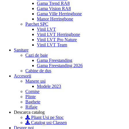
Gama Trend RA8
Gama Vision RA8
Gama Ville Herringbone
Manor Herringbone
Parchet SPC
Vinil LVT
Vinil LVT Herringbone
Vinil LVT Pro Nature
Vinil LVT Team
Sanitare
Cazi de baie
Gama Freestanding
Gama Freestanding 2026
Cabine de dus
Accesorii
Manere usi
Modele 2023
Cornise
Plinte
Baghete
Riflaje
Descarca catalog
Pliant Usi pe Stoc
Catalog usi Classen
Despre noi