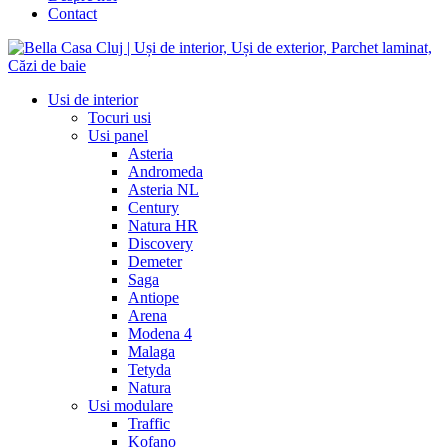
Contact
Usi de interior
Tocuri usi
Usi panel
Asteria
Andromeda
Asteria NL
Century
Natura HR
Discovery
Demeter
Saga
Antiope
Arena
Modena 4
Malaga
Tetyda
Natura
Usi modulare
Traffic
Kofano