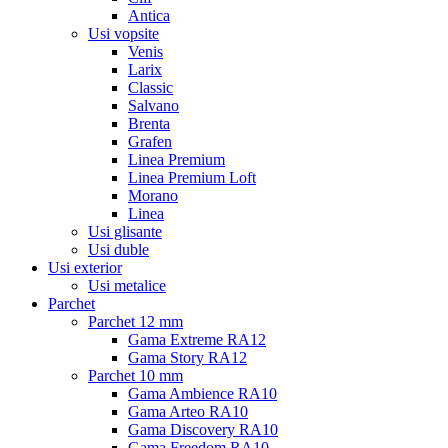
Antica
Usi vopsite
Venis
Larix
Classic
Salvano
Brenta
Grafen
Linea Premium
Linea Premium Loft
Morano
Linea
Usi glisante
Usi duble
Usi exterior
Usi metalice
Parchet
Parchet 12 mm
Gama Extreme RA12
Gama Story RA12
Parchet 10 mm
Gama Ambience RA10
Gama Arteo RA10
Gama Discovery RA10
Gama Freedom RA10