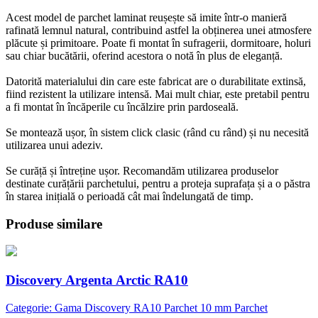
Acest model de parchet laminat reușește să imite într-o manieră
rafinată lemnul natural, contribuind astfel la obținerea unei atmosfere
plăcute și primitoare. Poate fi montat în sufragerii, dormitoare, holuri
sau chiar bucătării, oferind acestora o notă în plus de eleganță.
Datorită materialului din care este fabricat are o durabilitate extinsă,
fiind rezistent la utilizare intensă. Mai mult chiar, este pretabil pentru
a fi montat în încăperile cu încălzire prin pardoseală.
Se montează ușor, în sistem click clasic (rând cu rând) și nu necesită
utilizarea unui adeziv.
Se curăță și întreține ușor. Recomandăm utilizarea produselor
destinate curățării parchetului, pentru a proteja suprafața și a o păstra
în starea inițială o perioadă cât mai îndelungată de timp.
Produse similare
Discovery Argenta Arctic RA10
Categorie: Gama Discovery RA10 Parchet 10 mm Parchet