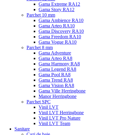
Gama Extreme RA12
Gama Story RA12
Parchet 10 mm
Gama Ambience RA10
Gama Arteo RA10
Gama Discovery RA10
Gama Freedom RA10
Gama Vogue RA10
Parchet 8 mm
Gama Adventure
Gama Arteo RA8
Gama Harmony RA8
Gama Legend RA8
Gama Pool RA8
Gama Trend RA8
Gama Vision RA8
Gama Ville Herringbone
Manor Herringbone
Parchet SPC
Vinil LVT
Vinil LVT Herringbone
Vinil LVT Pro Nature
Vinil LVT Team
Sanitare
Cazi de baie