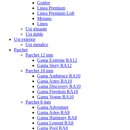
Grafen
Linea Premium
Linea Premium Loft
Morano
Linea
Usi glisante
Usi duble
Usi exterior
Usi metalice
Parchet
Parchet 12 mm
Gama Extreme RA12
Gama Story RA12
Parchet 10 mm
Gama Ambience RA10
Gama Arteo RA10
Gama Discovery RA10
Gama Freedom RA10
Gama Vogue RA10
Parchet 8 mm
Gama Adventure
Gama Arteo RA8
Gama Harmony RA8
Gama Legend RA8
Gama Pool RA8