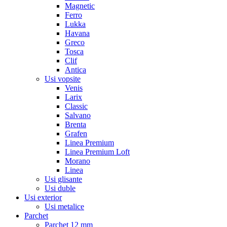
Magnetic
Ferro
Lukka
Havana
Greco
Tosca
Clif
Antica
Usi vopsite
Venis
Larix
Classic
Salvano
Brenta
Grafen
Linea Premium
Linea Premium Loft
Morano
Linea
Usi glisante
Usi duble
Usi exterior
Usi metalice
Parchet
Parchet 12 mm