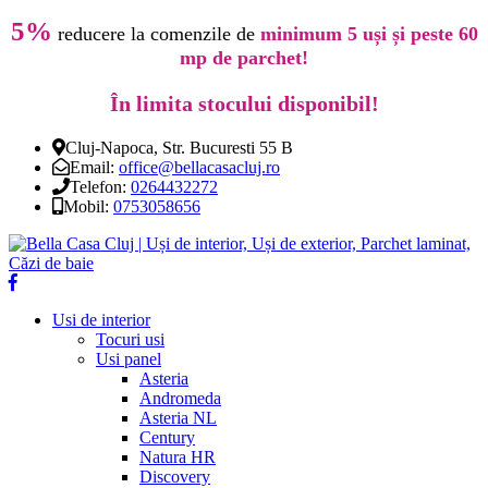
5%
reducere la comenzile de
minimum 5 uși și peste 60
mp de parchet!
În limita stocului disponibil!
Cluj-Napoca, Str. Bucuresti 55 B
Email:
office@bellacasacluj.ro
Telefon:
0264432272
Mobil:
0753058656
Usi de interior
Tocuri usi
Usi panel
Asteria
Andromeda
Asteria NL
Century
Natura HR
Discovery