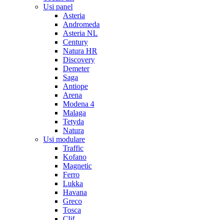
Usi panel
Asteria
Andromeda
Asteria NL
Century
Natura HR
Discovery
Demeter
Saga
Antiope
Arena
Modena 4
Malaga
Tetyda
Natura
Usi modulare
Traffic
Kofano
Magnetic
Ferro
Lukka
Havana
Greco
Tosca
Clif