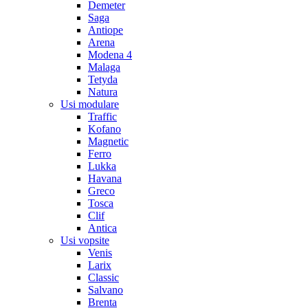
Demeter
Saga
Antiope
Arena
Modena 4
Malaga
Tetyda
Natura
Usi modulare
Traffic
Kofano
Magnetic
Ferro
Lukka
Havana
Greco
Tosca
Clif
Antica
Usi vopsite
Venis
Larix
Classic
Salvano
Brenta