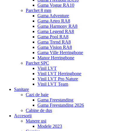
Gama Vogue RA10
Parchet 8 mm
Gama Adventure
Gama Arteo RA8
Gama Harmony RA8
Gama Legend RA8
Gama Pool RA8
Gama Trend RA8
Gama Vision RA8
Gama Ville Herringbone
Manor Herringbone
Parchet SPC
Vinil LVT
Vinil LVT Herringbone
Vinil LVT Pro Nature
Vinil LVT Team
Sanitare
Cazi de baie
Gama Freestanding
Gama Freestanding 2026
Cabine de dus
Accesorii
Manere usi
Modele 2023