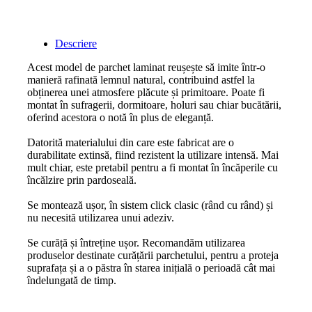
Descriere
Acest model de parchet laminat reușește să imite într-o
manieră rafinată lemnul natural, contribuind astfel la
obținerea unei atmosfere plăcute și primitoare. Poate fi
montat în sufragerii, dormitoare, holuri sau chiar bucătării,
oferind acestora o notă în plus de eleganță.
Datorită materialului din care este fabricat are o
durabilitate extinsă, fiind rezistent la utilizare intensă. Mai
mult chiar, este pretabil pentru a fi montat în încăperile cu
încălzire prin pardoseală.
Se montează ușor, în sistem click clasic (rând cu rând) și
nu necesită utilizarea unui adeziv.
Se curăță și întreține ușor. Recomandăm utilizarea
produselor destinate curățării parchetului, pentru a proteja
suprafața și a o păstra în starea inițială o perioadă cât mai
îndelungată de timp.