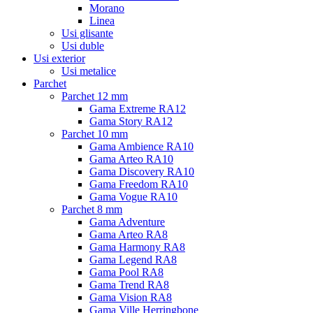
Morano
Linea
Usi glisante
Usi duble
Usi exterior
Usi metalice
Parchet
Parchet 12 mm
Gama Extreme RA12
Gama Story RA12
Parchet 10 mm
Gama Ambience RA10
Gama Arteo RA10
Gama Discovery RA10
Gama Freedom RA10
Gama Vogue RA10
Parchet 8 mm
Gama Adventure
Gama Arteo RA8
Gama Harmony RA8
Gama Legend RA8
Gama Pool RA8
Gama Trend RA8
Gama Vision RA8
Gama Ville Herringbone