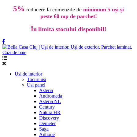
5%
reducere la comenzile de
minimum 5 uși și
peste 60 mp de parchet!
În limita stocului disponibil!
Usi de interior
Tocuri usi
Usi panel
Asteria
Andromeda
Asteria NL
Century
Natura HR
Discovery
Demeter
Saga
Antiope