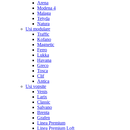
Arena
Modena 4
Malaga
Tetyda
Natura
Usi modulare
Traffic
Kofano
Magnetic
Ferro
Lukka
Havana
Greco
Tosca
Clif
Antica
Usi vopsite
Venis
Larix
Classic
Salvano
Brenta
Grafen
Linea Premium
Linea Premium Loft