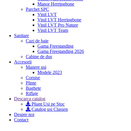
Manor Herringbone
Parchet SPC
Vinil LVT
Vinil LVT Herringbone
Vinil LVT Pro Nature
Vinil LVT Team
Sanitare
Cazi de baie
Gama Freestanding
Gama Freestanding 2026
Cabine de dus
Accesorii
Manere usi
Modele 2023
Cornise
Plinte
Baghete
Riflaje
Descarca catalog
Pliant Usi pe Stoc
Catalog usi Classen
Despre noi
Contact