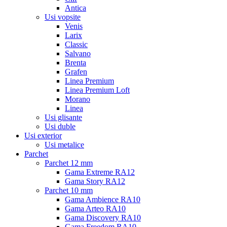
Antica
Usi vopsite
Venis
Larix
Classic
Salvano
Brenta
Grafen
Linea Premium
Linea Premium Loft
Morano
Linea
Usi glisante
Usi duble
Usi exterior
Usi metalice
Parchet
Parchet 12 mm
Gama Extreme RA12
Gama Story RA12
Parchet 10 mm
Gama Ambience RA10
Gama Arteo RA10
Gama Discovery RA10
Gama Freedom RA10