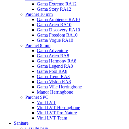
Gama Extreme RA12
Gama Story RA12
Parchet 10 mm
Gama Ambience RA10
Gama Arteo RA10
Gama Discovery RA10
Gama Freedom RA10
Gama Vogue RA10
Parchet 8 mm
Gama Adventure
Gama Arteo RA8
Gama Harmony RA8
Gama Legend RA8
Gama Pool RA8
Gama Trend RA8
Gama Vision RA8
Gama Ville Herringbone
Manor Herringbone
Parchet SPC
Vinil LVT
Vinil LVT Herringbone
Vinil LVT Pro Nature
Vinil LVT Team
Sanitare
Cazi de baie