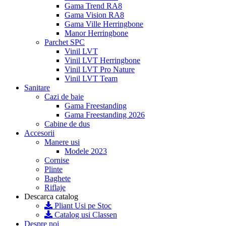
Gama Trend RA8
Gama Vision RA8
Gama Ville Herringbone
Manor Herringbone
Parchet SPC
Vinil LVT
Vinil LVT Herringbone
Vinil LVT Pro Nature
Vinil LVT Team
Sanitare
Cazi de baie
Gama Freestanding
Gama Freestanding 2026
Cabine de dus
Accesorii
Manere usi
Modele 2023
Cornise
Plinte
Baghete
Riflaje
Descarca catalog
Pliant Usi pe Stoc
Catalog usi Classen
Despre noi