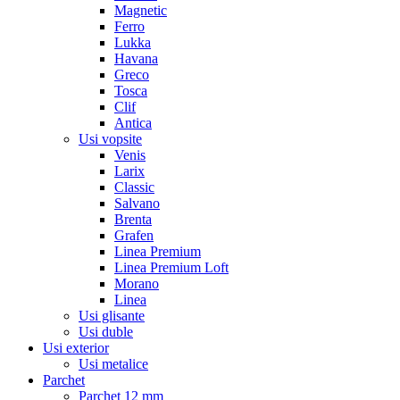
Magnetic
Ferro
Lukka
Havana
Greco
Tosca
Clif
Antica
Usi vopsite
Venis
Larix
Classic
Salvano
Brenta
Grafen
Linea Premium
Linea Premium Loft
Morano
Linea
Usi glisante
Usi duble
Usi exterior
Usi metalice
Parchet
Parchet 12 mm