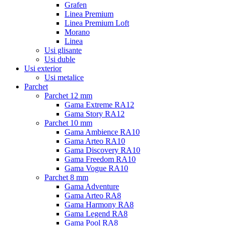
Grafen
Linea Premium
Linea Premium Loft
Morano
Linea
Usi glisante
Usi duble
Usi exterior
Usi metalice
Parchet
Parchet 12 mm
Gama Extreme RA12
Gama Story RA12
Parchet 10 mm
Gama Ambience RA10
Gama Arteo RA10
Gama Discovery RA10
Gama Freedom RA10
Gama Vogue RA10
Parchet 8 mm
Gama Adventure
Gama Arteo RA8
Gama Harmony RA8
Gama Legend RA8
Gama Pool RA8