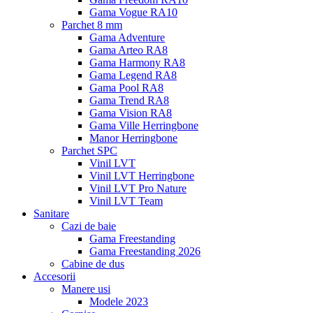
Gama Vogue RA10
Parchet 8 mm
Gama Adventure
Gama Arteo RA8
Gama Harmony RA8
Gama Legend RA8
Gama Pool RA8
Gama Trend RA8
Gama Vision RA8
Gama Ville Herringbone
Manor Herringbone
Parchet SPC
Vinil LVT
Vinil LVT Herringbone
Vinil LVT Pro Nature
Vinil LVT Team
Sanitare
Cazi de baie
Gama Freestanding
Gama Freestanding 2026
Cabine de dus
Accesorii
Manere usi
Modele 2023