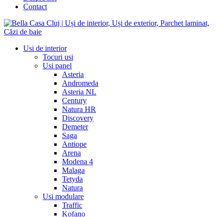
Contact
Usi de interior
Tocuri usi
Usi panel
Asteria
Andromeda
Asteria NL
Century
Natura HR
Discovery
Demeter
Saga
Antiope
Arena
Modena 4
Malaga
Tetyda
Natura
Usi modulare
Traffic
Kofano