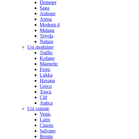
Demeter
Saga
Antiope
Arena
Modena 4
Malaga
Tetyda
Natura
Usi modulare
Traffic
Kofano
Magnetic
Ferro
Lukka
Havana
Greco
Tosca
Clif
Antica
Usi vopsite
Venis
Larix
Classic
Salvano
Brenta