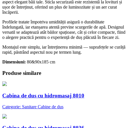
aspect elegant băii tale. Sticla securizată este rezistentă la lovituri și
ușor de întreținut, oferind un plus de luminozitate și un aer curat
încăperii.
Profilele tratate împotriva umidității asigură o durabilitate
îndelungată, iar etanșarea atentă previne scurgerile de apă. Designul
versatil se adaptează atât băilor spațioase, cât și celor compacte, fiind
o alegere practică pentru o experiență de duș plăcută în fiecare zi.
Montajul este simplu, iar întreținerea minimă — suprafețele se curăță
rapid, păstrând aspectul nou pe termen lung.
Dimensiuni:
80&90x185 cm
Produse similare
Cabina de dus cu hidromasaj 8010
Categorie: Sanitare Cabine de dus
Cabina de dus cu hidromasaj 8036