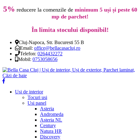
5%
reducere la comenzile de
minimum 5 uși și peste 60
mp de parchet!
În limita stocului disponibil!
Cluj-Napoca, Str. Bucuresti 55 B
Email:
office@bellacasacluj.ro
Telefon:
0264432272
Mobil:
0753058656
Usi de interior
Tocuri usi
Usi panel
Asteria
Andromeda
Asteria NL
Century
Natura HR
Discovery