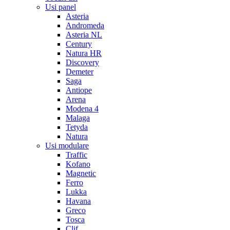
Usi panel
Asteria
Andromeda
Asteria NL
Century
Natura HR
Discovery
Demeter
Saga
Antiope
Arena
Modena 4
Malaga
Tetyda
Natura
Usi modulare
Traffic
Kofano
Magnetic
Ferro
Lukka
Havana
Greco
Tosca
Clif