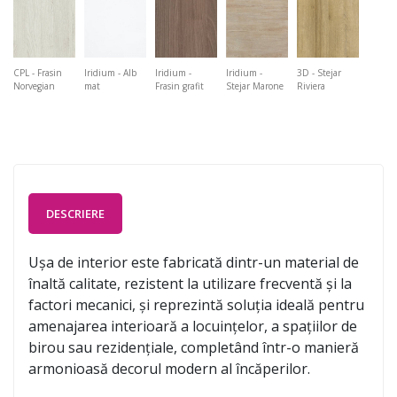
CPL - Frasin
Iridium - Alb
Iridium -
Iridium -
3D - Stejar
Norvegian
mat
Frasin grafit
Stejar Marone
Riviera
DESCRIERE
Ușa de interior este fabricată dintr-un material de
înaltă calitate, rezistent la utilizare frecventă și la
factori mecanici, și reprezintă soluția ideală pentru
amenajarea interioară a locuințelor, a spațiilor de
birou sau rezidențiale, completând într-o manieră
armonioasă decorul modern al încăperilor.