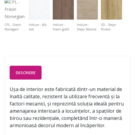
CPL - Frasin
Iridium - Alb
Iridium -
Iridium -
3D - Stejar
Norvegian
mat
Frasin grafit
Stejar Marone
Riviera
DESCRIERE
Ușa de interior este fabricată dintr-un material de
înaltă calitate, rezistent la utilizare frecventă și la
factori mecanici, și reprezintă soluția ideală pentru
amenajarea interioară a locuințelor, a spațiilor de
birou sau rezidențiale, completând într-o manieră
armonioasă decorul modern al încăperilor.