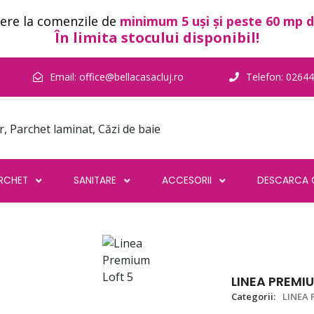
ere la comenzile de
minimum 5 uși și peste 60 mp d
În limita stocului disponibil!
Email:
office@bellacasacluj.ro
Telefon:
02644
RCHET
SANITARE
ACCESORII
DESCARCA 
LINEA PREMI
Categorii:
LINEA