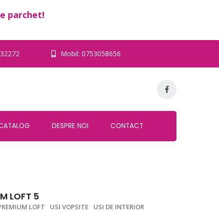
e parchet!
32272
Mobil:
0753058656
CATALOG
DESPRE NOI
CONTACT
UM LOFT 5
 PREMIUM LOFT
USI VOPSITE
USI DE INTERIOR