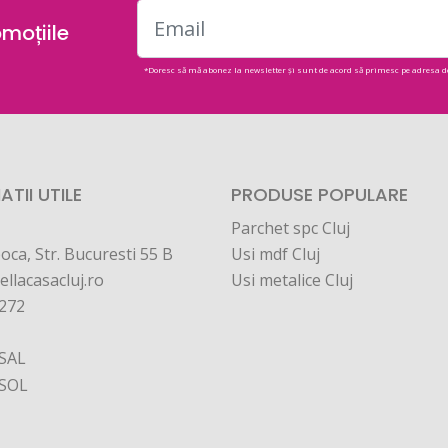
omoțiile
*Doresc să mă abonez la newsletter și sunt de acord să primesc pe adresa d
TII UTILE
PRODUSE POPULARE
Parchet spc Cluj
oca, Str. Bucuresti 55 B
Usi mdf Cluj
ellacasacluj.ro
Usi metalice Cluj
272