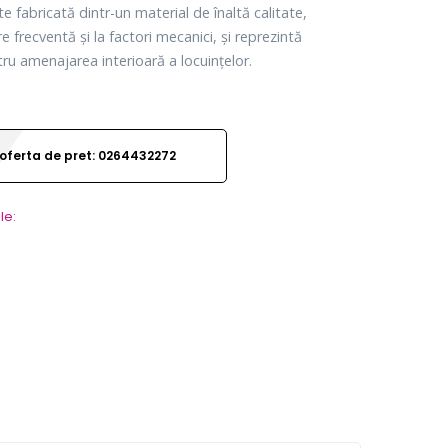
te fabricată dintr-un material de înaltă calitate,
are frecventă și la factori mecanici, și reprezintă
tru amenajarea interioară a locuințelor.
oferta de pret: 0264432272
le: