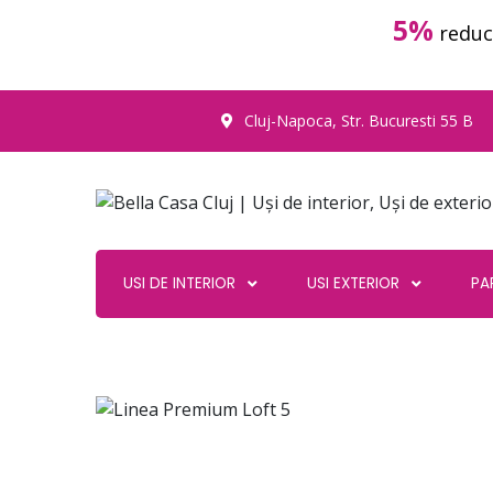
5%
reduc
Cluj-Napoca, Str. Bucuresti 55 B
USI DE INTERIOR
USI EXTERIOR
PA