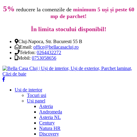
5%
reducere la comenzile de
minimum 5 uși și peste 60
mp de parchet!
În limita stocului disponibil!
Cluj-Napoca, Str. Bucuresti 55 B
Email:
office@bellacasacluj.ro
Telefon:
0264432272
Mobil:
0753058656
Usi de interior
Tocuri usi
Usi panel
Asteria
Andromeda
Asteria NL
Century
Natura HR
Discovery