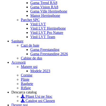
Gama Trend RA8
Gama Vision RA8
Gama Ville Herringbone
Manor Herringbone
Parchet SPC
Vinil LVT
Vinil LVT Herringbone
Vinil LVT Pro Nature
Vinil LVT Team
Sanitare
Cazi de baie
Gama Freestanding
Gama Freestanding 2026
Cabine de dus
Accesorii
Manere usi
Modele 2023
Cornise
Plinte
Baghete
Riflaje
Descarca catalog
Pliant Usi pe Stoc
Catalog usi Classen
Despre noi