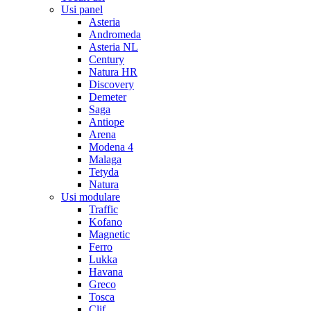
Usi panel
Asteria
Andromeda
Asteria NL
Century
Natura HR
Discovery
Demeter
Saga
Antiope
Arena
Modena 4
Malaga
Tetyda
Natura
Usi modulare
Traffic
Kofano
Magnetic
Ferro
Lukka
Havana
Greco
Tosca
Clif