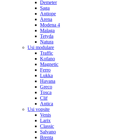
Demeter
Saga
Antiope
Arena
Modena 4
Malaga
Tetyda
Natura
Usi modulare
Traffic
Kofano
Magnetic
Ferro
Lukka
Havana
Greco
Tosca
Clif
Antica
Usi vopsite
Venis
Larix
Classic
Salvano
Brenta