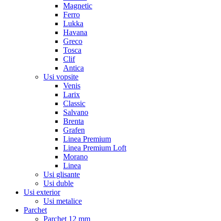
Magnetic
Ferro
Lukka
Havana
Greco
Tosca
Clif
Antica
Usi vopsite
Venis
Larix
Classic
Salvano
Brenta
Grafen
Linea Premium
Linea Premium Loft
Morano
Linea
Usi glisante
Usi duble
Usi exterior
Usi metalice
Parchet
Parchet 12 mm