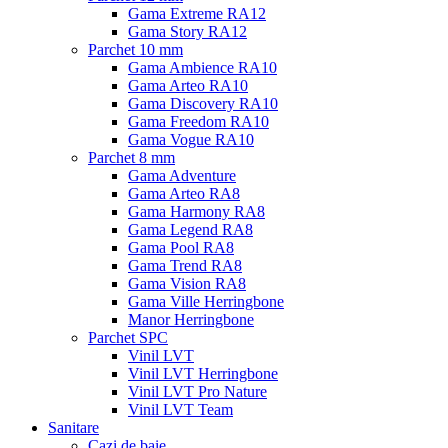
Gama Extreme RA12
Gama Story RA12
Parchet 10 mm
Gama Ambience RA10
Gama Arteo RA10
Gama Discovery RA10
Gama Freedom RA10
Gama Vogue RA10
Parchet 8 mm
Gama Adventure
Gama Arteo RA8
Gama Harmony RA8
Gama Legend RA8
Gama Pool RA8
Gama Trend RA8
Gama Vision RA8
Gama Ville Herringbone
Manor Herringbone
Parchet SPC
Vinil LVT
Vinil LVT Herringbone
Vinil LVT Pro Nature
Vinil LVT Team
Sanitare
Cazi de baie