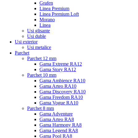
Grafen
Linea Premium
Linea Premium Loft
Morano
Linea
Usi glisante
Usi duble
Usi exterior
Usi metalice
Parchet
Parchet 12 mm
Gama Extreme RA12
Gama Story RA12
Parchet 10 mm
Gama Ambience RA10
Gama Arteo RA10
Gama Discovery RA10
Gama Freedom RA10
Gama Vogue RA10
Parchet 8 mm
Gama Adventure
Gama Arteo RA8
Gama Harmony RA8
Gama Legend RA8
Gama Pool RA8