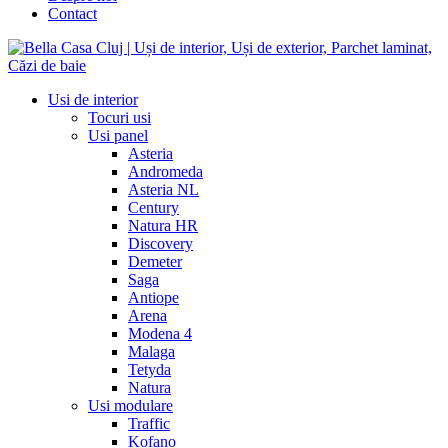
Contact
Usi de interior
Tocuri usi
Usi panel
Asteria
Andromeda
Asteria NL
Century
Natura HR
Discovery
Demeter
Saga
Antiope
Arena
Modena 4
Malaga
Tetyda
Natura
Usi modulare
Traffic
Kofano