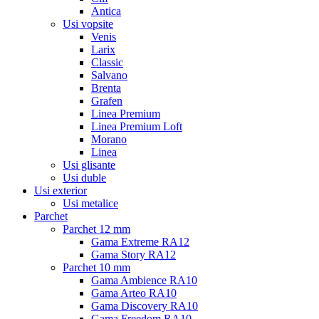
Antica
Usi vopsite
Venis
Larix
Classic
Salvano
Brenta
Grafen
Linea Premium
Linea Premium Loft
Morano
Linea
Usi glisante
Usi duble
Usi exterior
Usi metalice
Parchet
Parchet 12 mm
Gama Extreme RA12
Gama Story RA12
Parchet 10 mm
Gama Ambience RA10
Gama Arteo RA10
Gama Discovery RA10
Gama Freedom RA10