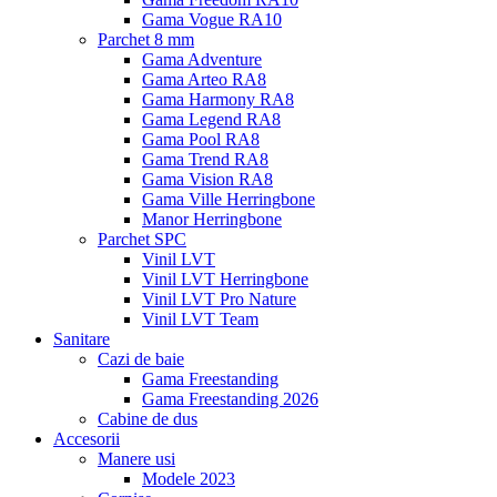
Gama Vogue RA10
Parchet 8 mm
Gama Adventure
Gama Arteo RA8
Gama Harmony RA8
Gama Legend RA8
Gama Pool RA8
Gama Trend RA8
Gama Vision RA8
Gama Ville Herringbone
Manor Herringbone
Parchet SPC
Vinil LVT
Vinil LVT Herringbone
Vinil LVT Pro Nature
Vinil LVT Team
Sanitare
Cazi de baie
Gama Freestanding
Gama Freestanding 2026
Cabine de dus
Accesorii
Manere usi
Modele 2023