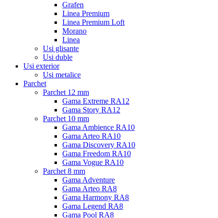
Grafen
Linea Premium
Linea Premium Loft
Morano
Linea
Usi glisante
Usi duble
Usi exterior
Usi metalice
Parchet
Parchet 12 mm
Gama Extreme RA12
Gama Story RA12
Parchet 10 mm
Gama Ambience RA10
Gama Arteo RA10
Gama Discovery RA10
Gama Freedom RA10
Gama Vogue RA10
Parchet 8 mm
Gama Adventure
Gama Arteo RA8
Gama Harmony RA8
Gama Legend RA8
Gama Pool RA8