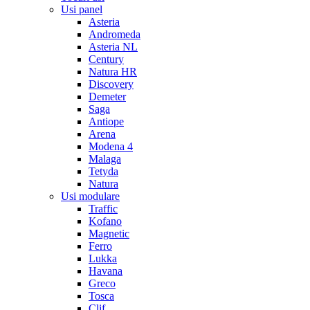
Usi panel
Asteria
Andromeda
Asteria NL
Century
Natura HR
Discovery
Demeter
Saga
Antiope
Arena
Modena 4
Malaga
Tetyda
Natura
Usi modulare
Traffic
Kofano
Magnetic
Ferro
Lukka
Havana
Greco
Tosca
Clif