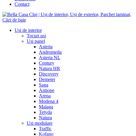
Contact
Usi de interior
Tocuri usi
Usi panel
Asteria
Andromeda
Asteria NL
Century
Natura HR
Discovery
Demeter
Saga
Antiope
Arena
Modena 4
Malaga
Tetyda
Natura
Usi modulare
Traffic
Kofano