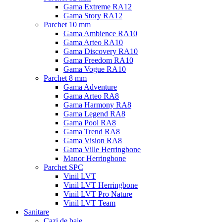
Gama Extreme RA12
Gama Story RA12
Parchet 10 mm
Gama Ambience RA10
Gama Arteo RA10
Gama Discovery RA10
Gama Freedom RA10
Gama Vogue RA10
Parchet 8 mm
Gama Adventure
Gama Arteo RA8
Gama Harmony RA8
Gama Legend RA8
Gama Pool RA8
Gama Trend RA8
Gama Vision RA8
Gama Ville Herringbone
Manor Herringbone
Parchet SPC
Vinil LVT
Vinil LVT Herringbone
Vinil LVT Pro Nature
Vinil LVT Team
Sanitare
Cazi de baie