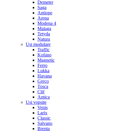
Demeter
Saga
Antiope
Arena
Modena 4
Malaga
Tetyda
Natura
Usi modulare
Traffic
Kofano
Magnetic
Ferro
Lukka
Havana
Greco
Tosca
Clif
Antica
Usi vopsite
Venis
Larix
Classic
Salvano
Brenta