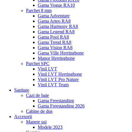
Gama Vogue RA10
Parchet 8 mm
Gama Adventure
Gama Arteo RA8
Gama Harmony RA8
Gama Legend RA8
Gama Pool RA8
Gama Trend RA8
Gama Vision RA8
Gama Ville Herringbone
Manor Herringbone
Parchet SPC
Vinil LVT
Vinil LVT Herringbone
Vinil LVT Pro Nature
Vinil LVT Team
Sanitare
Cazi de baie
Gama Freestanding
Gama Freestanding 2026
Cabine de dus
Accesorii
Manere usi
Modele 2023