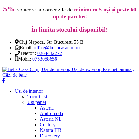
5%
reducere la comenzile de
minimum 5 uși și peste 60
mp de parchet!
În limita stocului disponibil!
Cluj-Napoca, Str. Bucuresti 55 B
Email:
office@bellacasacluj.ro
Telefon:
0264432272
Mobil:
0753058656
Usi de interior
Tocuri usi
Usi panel
Asteria
Andromeda
Asteria NL
Century
Natura HR
Discovery