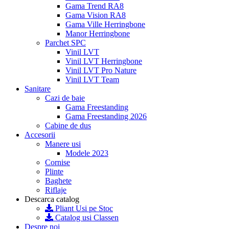
Gama Trend RA8
Gama Vision RA8
Gama Ville Herringbone
Manor Herringbone
Parchet SPC
Vinil LVT
Vinil LVT Herringbone
Vinil LVT Pro Nature
Vinil LVT Team
Sanitare
Cazi de baie
Gama Freestanding
Gama Freestanding 2026
Cabine de dus
Accesorii
Manere usi
Modele 2023
Cornise
Plinte
Baghete
Riflaje
Descarca catalog
Pliant Usi pe Stoc
Catalog usi Classen
Despre noi