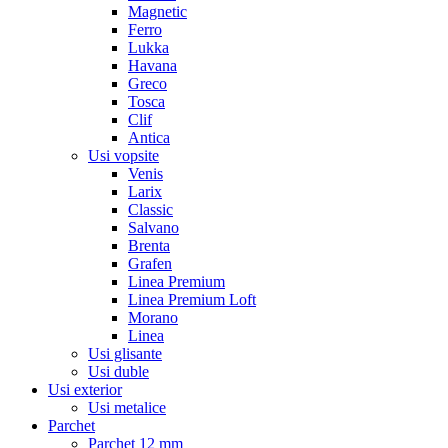
Magnetic
Ferro
Lukka
Havana
Greco
Tosca
Clif
Antica
Usi vopsite
Venis
Larix
Classic
Salvano
Brenta
Grafen
Linea Premium
Linea Premium Loft
Morano
Linea
Usi glisante
Usi duble
Usi exterior
Usi metalice
Parchet
Parchet 12 mm