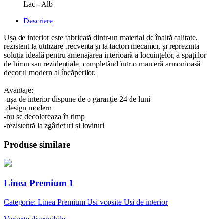
Lac - Alb
Descriere
Ușa de interior este fabricată dintr-un material de înaltă calitate,
rezistent la utilizare frecventă și la factori mecanici, și reprezintă
soluția ideală pentru amenajarea interioară a locuințelor, a spațiilor
de birou sau rezidențiale, completând într-o manieră armonioasă
decorul modern al încăperilor.
Avantaje:
-ușa de interior dispune de o garanție 24 de luni
-design modern
-nu se decoloreaza în timp
-rezistentă la zgârieturi și lovituri
Produse similare
Linea Premium 1
Categorie: Linea Premium Usi vopsite Usi de interior
Variante disponibile: