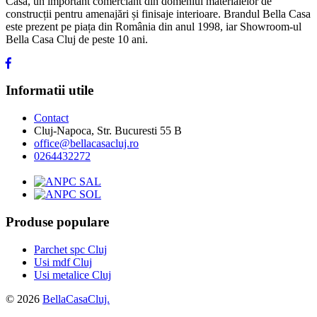
Casa, un important comerciant din domeniul materialelor de
construcții pentru amenajări și finisaje interioare. Brandul Bella Casa
este prezent pe piața din România din anul 1998, iar Showroom-ul
Bella Casa Cluj de peste 10 ani.
Informatii utile
Contact
Cluj-Napoca, Str. Bucuresti 55 B
office@bellacasacluj.ro
0264432272
Produse populare
Parchet spc Cluj
Usi mdf Cluj
Usi metalice Cluj
© 2026
BellaCasaCluj.