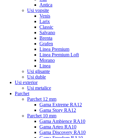
Antica
Usi vopsite
Venis
Larix
Classic
Salvano
Brenta
Grafen
Linea Premium
Linea Premium Loft
Morano
Linea
Usi glisante
Usi duble
Usi exterior
Usi metalice
Parchet
Parchet 12 mm
Gama Extreme RA12
Gama Story RA12
Parchet 10 mm
Gama Ambience RA10
Gama Arteo RA10
Gama Discovery RA10
Gama Freedom RA10