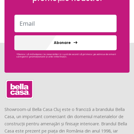
Abonare
*Doresc să mă abonez la newsletter și sunt de acord să primesc pe adresa de email
campanii promoționale și alte informații.
Showroom-ul Bella Casa Cluj este o franciză a brandului Bella
Casa, un important comerciant din domeniul materialelor de
construcții pentru amenajări și finisaje interioare. Brandul Bella
Casa este prezent pe piața din România din anul 1998, iar