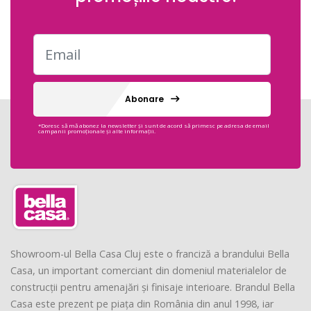
Abonare
*Doresc să mă abonez la newsletter și sunt de acord să primesc pe adresa de email
campanii promoționale și alte informații.
Showroom-ul Bella Casa Cluj este o franciză a brandului Bella
Casa, un important comerciant din domeniul materialelor de
construcții pentru amenajări și finisaje interioare. Brandul Bella
Casa este prezent pe piața din România din anul 1998, iar