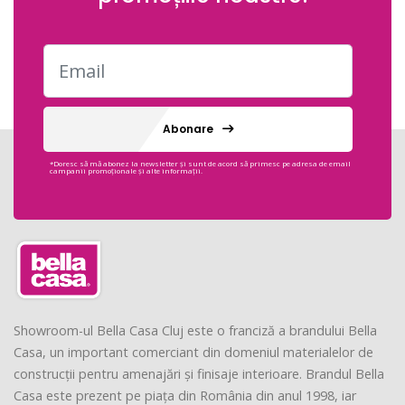
Abonare
*Doresc să mă abonez la newsletter și sunt de acord să primesc pe adresa de email
campanii promoționale și alte informații.
Showroom-ul Bella Casa Cluj este o franciză a brandului Bella
Casa, un important comerciant din domeniul materialelor de
construcții pentru amenajări și finisaje interioare. Brandul Bella
Casa este prezent pe piața din România din anul 1998, iar