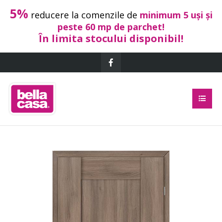
5%
reducere la comenzile de
minimum 5 uși și
peste 60 mp de parchet!
În limita stocului disponibil!