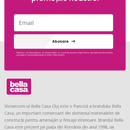
Abonare
*Doresc să mă abonez la newsletter și sunt de acord să primesc pe adresa de email
campanii promoționale și alte informații.
Showroom-ul Bella Casa Cluj este o franciză a brandului Bella
Casa, un important comerciant din domeniul materialelor de
construcții pentru amenajări și finisaje interioare. Brandul Bella
Casa este prezent pe piața din România din anul 1998, iar