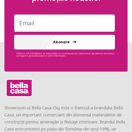
Abonare
*Doresc să mă abonez la newsletter și sunt de acord să primesc pe adresa de email
campanii promoționale și alte informații.
Showroom-ul Bella Casa Cluj este o franciză a brandului Bella
Casa, un important comerciant din domeniul materialelor de
construcții pentru amenajări și finisaje interioare. Brandul Bella
Casa este prezent pe piața din România din anul 1998, iar