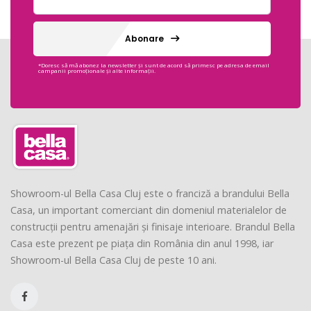
Abonare
*Doresc să mă abonez la newsletter și sunt de acord să primesc pe adresa de email
campanii promoționale și alte informații.
Showroom-ul Bella Casa Cluj este o franciză a brandului Bella
Casa, un important comerciant din domeniul materialelor de
construcții pentru amenajări și finisaje interioare. Brandul Bella
Casa este prezent pe piața din România din anul 1998, iar
Showroom-ul Bella Casa Cluj de peste 10 ani.