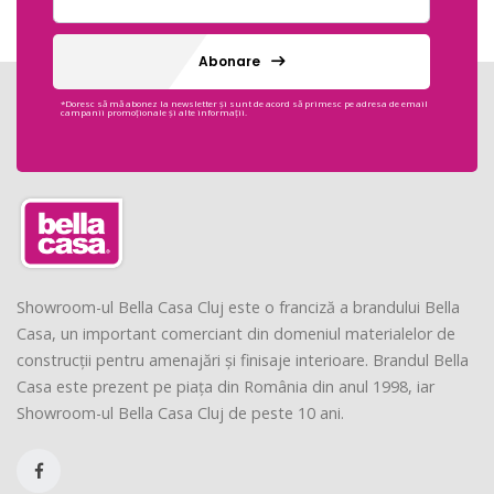
Abonare
*Doresc să mă abonez la newsletter și sunt de acord să primesc pe adresa de email
campanii promoționale și alte informații.
Showroom-ul Bella Casa Cluj este o franciză a brandului Bella
Casa, un important comerciant din domeniul materialelor de
construcții pentru amenajări și finisaje interioare. Brandul Bella
Casa este prezent pe piața din România din anul 1998, iar
Showroom-ul Bella Casa Cluj de peste 10 ani.