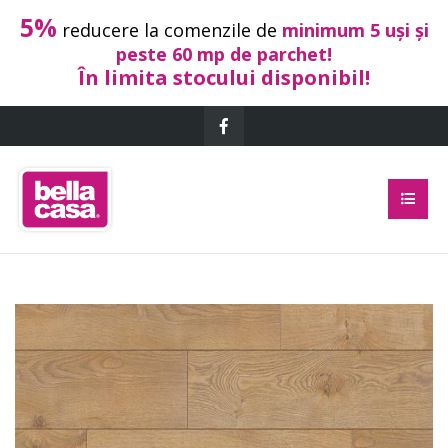
5%
reducere la comenzile de
minimum 5 uși și
peste 60 mp de parchet!
În limita stocului disponibil!