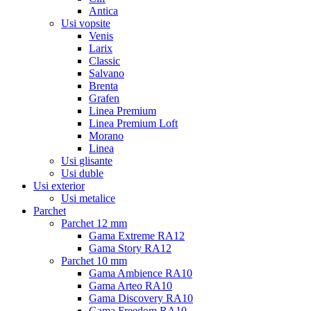
Antica
Usi vopsite
Venis
Larix
Classic
Salvano
Brenta
Grafen
Linea Premium
Linea Premium Loft
Morano
Linea
Usi glisante
Usi duble
Usi exterior
Usi metalice
Parchet
Parchet 12 mm
Gama Extreme RA12
Gama Story RA12
Parchet 10 mm
Gama Ambience RA10
Gama Arteo RA10
Gama Discovery RA10
Gama Freedom RA10