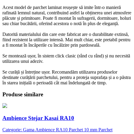
Acest model de parchet laminat reușește să imite într-o manieră
rafinată lemnul natural, contribuind astfel la obținerea unei atmosfere
plăcute și primitoare. Poate fi montat în sufragerii, dormitoare, holuri
sau chiar bucătării, oferind acestora o notă în plus de eleganță.
Datorită materialului din care este fabricat are o durabilitate extinsă,
fiind rezistent la utilizare intensă. Mai mult chiar, este pretabil pentru
a fi montat în încăperile cu încălzire prin pardoseală.
Se montează ușor, în sistem click clasic (rând cu rând) și nu necesită
utilizarea unui adeziv.
Se curăță și întreține ușor. Recomandăm utilizarea produselor
destinate curățării parchetului, pentru a proteja suprafața și a o păstra
în starea inițială o perioadă cât mai îndelungată de timp.
Produse similare
Ambience Stejar Kasai RA10
Categorie: Gama Ambience RA10 Parchet 10 mm Parchet