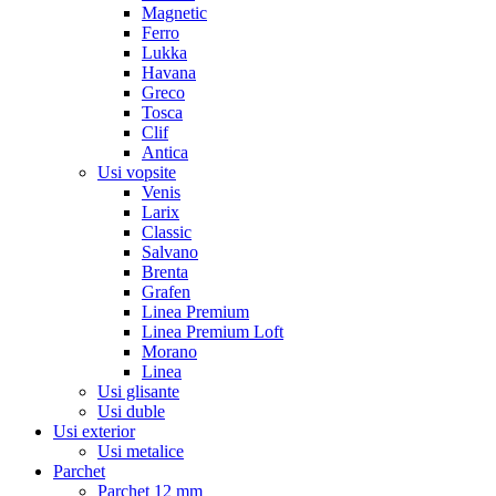
Magnetic
Ferro
Lukka
Havana
Greco
Tosca
Clif
Antica
Usi vopsite
Venis
Larix
Classic
Salvano
Brenta
Grafen
Linea Premium
Linea Premium Loft
Morano
Linea
Usi glisante
Usi duble
Usi exterior
Usi metalice
Parchet
Parchet 12 mm