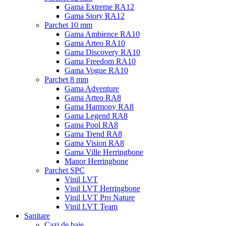
Gama Extreme RA12
Gama Story RA12
Parchet 10 mm
Gama Ambience RA10
Gama Arteo RA10
Gama Discovery RA10
Gama Freedom RA10
Gama Vogue RA10
Parchet 8 mm
Gama Adventure
Gama Arteo RA8
Gama Harmony RA8
Gama Legend RA8
Gama Pool RA8
Gama Trend RA8
Gama Vision RA8
Gama Ville Herringbone
Manor Herringbone
Parchet SPC
Vinil LVT
Vinil LVT Herringbone
Vinil LVT Pro Nature
Vinil LVT Team
Sanitare
Cazi de baie