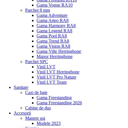
Gama Vogue RA10
Parchet 8 mm
Gama Adventure
Gama Arteo RA8
Gama Harmony RA8
Gama Legend RA8
Gama Pool RA8
Gama Trend RA8
Gama Vision RA8
Gama Ville Herringbone
Manor Herringbone
Parchet SPC
Vinil LVT
Vinil LVT Herringbone
Vinil LVT Pro Nature
Vinil LVT Team
Sanitare
Cazi de baie
Gama Freestanding
Gama Freestanding 2026
Cabine de dus
Accesorii
Manere usi
Modele 2023