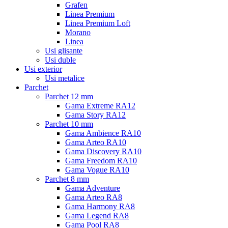
Grafen
Linea Premium
Linea Premium Loft
Morano
Linea
Usi glisante
Usi duble
Usi exterior
Usi metalice
Parchet
Parchet 12 mm
Gama Extreme RA12
Gama Story RA12
Parchet 10 mm
Gama Ambience RA10
Gama Arteo RA10
Gama Discovery RA10
Gama Freedom RA10
Gama Vogue RA10
Parchet 8 mm
Gama Adventure
Gama Arteo RA8
Gama Harmony RA8
Gama Legend RA8
Gama Pool RA8