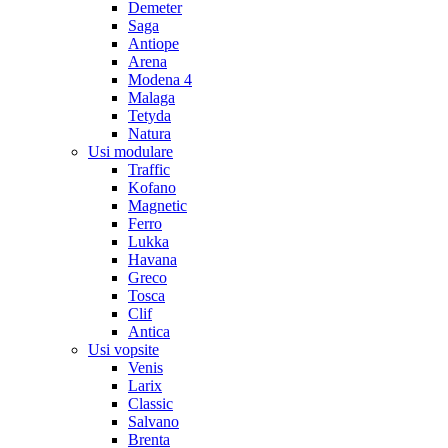
Demeter
Saga
Antiope
Arena
Modena 4
Malaga
Tetyda
Natura
Usi modulare
Traffic
Kofano
Magnetic
Ferro
Lukka
Havana
Greco
Tosca
Clif
Antica
Usi vopsite
Venis
Larix
Classic
Salvano
Brenta