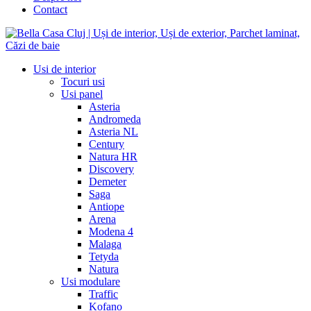
Contact
Usi de interior
Tocuri usi
Usi panel
Asteria
Andromeda
Asteria NL
Century
Natura HR
Discovery
Demeter
Saga
Antiope
Arena
Modena 4
Malaga
Tetyda
Natura
Usi modulare
Traffic
Kofano