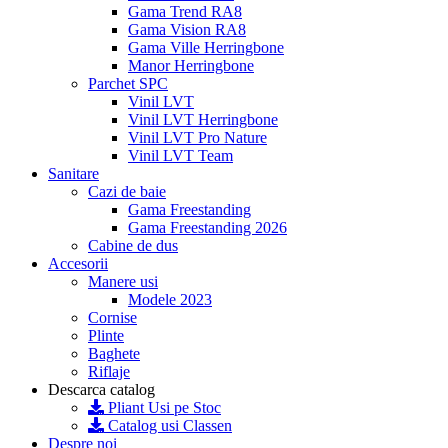
Gama Trend RA8
Gama Vision RA8
Gama Ville Herringbone
Manor Herringbone
Parchet SPC
Vinil LVT
Vinil LVT Herringbone
Vinil LVT Pro Nature
Vinil LVT Team
Sanitare
Cazi de baie
Gama Freestanding
Gama Freestanding 2026
Cabine de dus
Accesorii
Manere usi
Modele 2023
Cornise
Plinte
Baghete
Riflaje
Descarca catalog
Pliant Usi pe Stoc
Catalog usi Classen
Despre noi