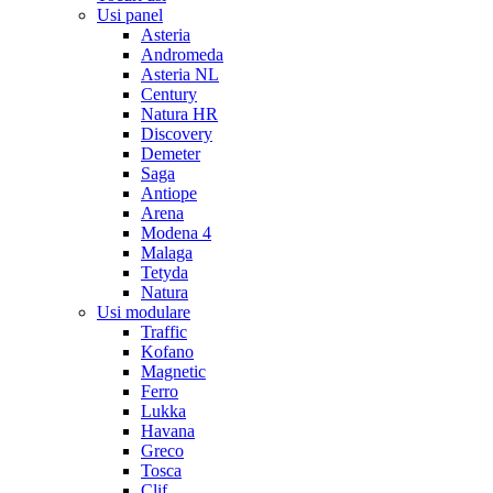
Usi panel
Asteria
Andromeda
Asteria NL
Century
Natura HR
Discovery
Demeter
Saga
Antiope
Arena
Modena 4
Malaga
Tetyda
Natura
Usi modulare
Traffic
Kofano
Magnetic
Ferro
Lukka
Havana
Greco
Tosca
Clif