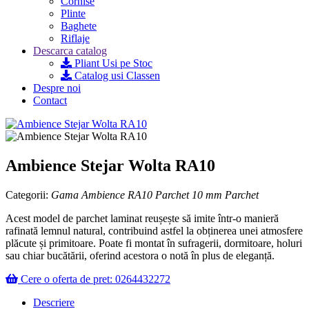
Cornise
Plinte
Baghete
Riflaje
Descarca catalog
Pliant Usi pe Stoc
Catalog usi Classen
Despre noi
Contact
Ambience Stejar Wolta RA10
Categorii:
Gama Ambience RA10
Parchet 10 mm
Parchet
Acest model de parchet laminat reușește să imite într-o manieră
rafinată lemnul natural, contribuind astfel la obținerea unei atmosfere
plăcute și primitoare. Poate fi montat în sufragerii, dormitoare, holuri
sau chiar bucătării, oferind acestora o notă în plus de eleganță.
Cere o oferta de pret: 0264432272
Descriere