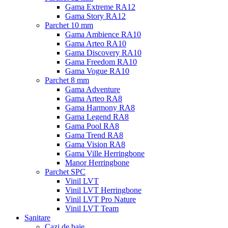
Gama Extreme RA12
Gama Story RA12
Parchet 10 mm
Gama Ambience RA10
Gama Arteo RA10
Gama Discovery RA10
Gama Freedom RA10
Gama Vogue RA10
Parchet 8 mm
Gama Adventure
Gama Arteo RA8
Gama Harmony RA8
Gama Legend RA8
Gama Pool RA8
Gama Trend RA8
Gama Vision RA8
Gama Ville Herringbone
Manor Herringbone
Parchet SPC
Vinil LVT
Vinil LVT Herringbone
Vinil LVT Pro Nature
Vinil LVT Team
Sanitare
Cazi de baie