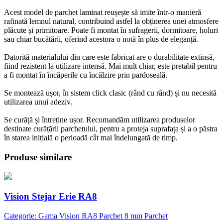
Acest model de parchet laminat reușește să imite într-o manieră
rafinată lemnul natural, contribuind astfel la obținerea unei atmosfere
plăcute și primitoare. Poate fi montat în sufragerii, dormitoare, holuri
sau chiar bucătării, oferind acestora o notă în plus de eleganță.
Datorită materialului din care este fabricat are o durabilitate extinsă,
fiind rezistent la utilizare intensă. Mai mult chiar, este pretabil pentru
a fi montat în încăperile cu încălzire prin pardoseală.
Se montează ușor, în sistem click clasic (rând cu rând) și nu necesită
utilizarea unui adeziv.
Se curăță și întreține ușor. Recomandăm utilizarea produselor
destinate curățării parchetului, pentru a proteja suprafața și a o păstra
în starea inițială o perioadă cât mai îndelungată de timp.
Produse similare
Vision Stejar Erie RA8
Categorie: Gama Vision RA8 Parchet 8 mm Parchet