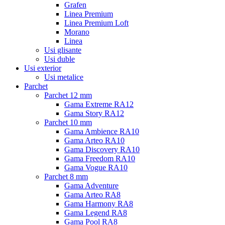
Grafen
Linea Premium
Linea Premium Loft
Morano
Linea
Usi glisante
Usi duble
Usi exterior
Usi metalice
Parchet
Parchet 12 mm
Gama Extreme RA12
Gama Story RA12
Parchet 10 mm
Gama Ambience RA10
Gama Arteo RA10
Gama Discovery RA10
Gama Freedom RA10
Gama Vogue RA10
Parchet 8 mm
Gama Adventure
Gama Arteo RA8
Gama Harmony RA8
Gama Legend RA8
Gama Pool RA8