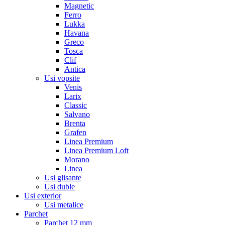
Magnetic
Ferro
Lukka
Havana
Greco
Tosca
Clif
Antica
Usi vopsite
Venis
Larix
Classic
Salvano
Brenta
Grafen
Linea Premium
Linea Premium Loft
Morano
Linea
Usi glisante
Usi duble
Usi exterior
Usi metalice
Parchet
Parchet 12 mm