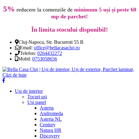
5%
reducere la comenzile de
minimum 5 uși și peste 60
mp de parchet!
În limita stocului disponibil!
Cluj-Napoca, Str. Bucuresti 55 B
Email:
office@bellacasacluj.ro
Telefon:
0264432272
Mobil:
0753058656
Usi de interior
Tocuri usi
Usi panel
Asteria
Andromeda
Asteria NL
Century
Natura HR
Discovery