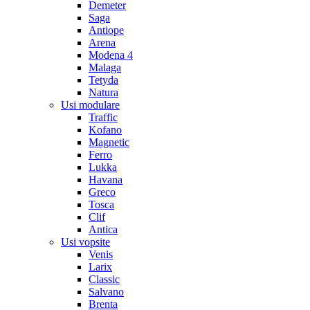
Demeter
Saga
Antiope
Arena
Modena 4
Malaga
Tetyda
Natura
Usi modulare
Traffic
Kofano
Magnetic
Ferro
Lukka
Havana
Greco
Tosca
Clif
Antica
Usi vopsite
Venis
Larix
Classic
Salvano
Brenta