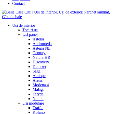
Contact
Usi de interior
Tocuri usi
Usi panel
Asteria
Andromeda
Asteria NL
Century
Natura HR
Discovery
Demeter
Saga
Antiope
Arena
Modena 4
Malaga
Tetyda
Natura
Usi modulare
Traffic
Kofano