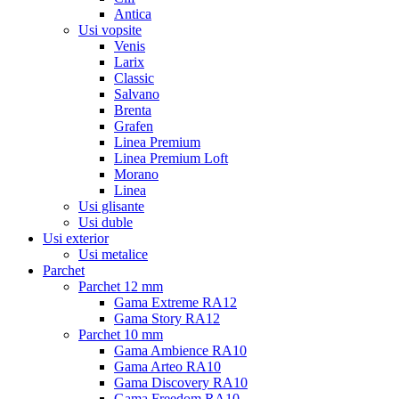
Antica
Usi vopsite
Venis
Larix
Classic
Salvano
Brenta
Grafen
Linea Premium
Linea Premium Loft
Morano
Linea
Usi glisante
Usi duble
Usi exterior
Usi metalice
Parchet
Parchet 12 mm
Gama Extreme RA12
Gama Story RA12
Parchet 10 mm
Gama Ambience RA10
Gama Arteo RA10
Gama Discovery RA10
Gama Freedom RA10