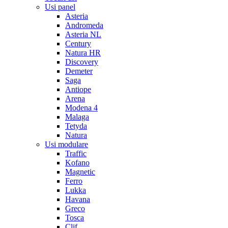
Usi panel
Asteria
Andromeda
Asteria NL
Century
Natura HR
Discovery
Demeter
Saga
Antiope
Arena
Modena 4
Malaga
Tetyda
Natura
Usi modulare
Traffic
Kofano
Magnetic
Ferro
Lukka
Havana
Greco
Tosca
Clif