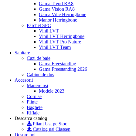
Gama Trend RA8
Gama Vision RA8
Gama Ville Herringbone
Manor Herringbone
Parchet SPC
Vinil LVT
Vinil LVT Herringbone
Vinil LVT Pro Nature
Vinil LVT Team
Sanitare
Cazi de baie
Gama Freestanding
Gama Freestanding 2026
Cabine de dus
Accesorii
Manere usi
Modele 2023
Cornise
Plinte
Baghete
Riflaje
Descarca catalog
Pliant Usi pe Stoc
Catalog usi Classen
Despre noi