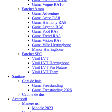
Gama Vogue RA10
Parchet 8 mm
Gama Adventure
Gama Arteo RA8
Gama Harmony RA8
Gama Legend RA8
Gama Pool RA8
Gama Trend RA8
Gama Vision RA8
Gama Ville Herringbone
Manor Herringbone
Parchet SPC
Vinil LVT
Vinil LVT Herringbone
Vinil LVT Pro Nature
Vinil LVT Team
Sanitare
Cazi de baie
Gama Freestanding
Gama Freestanding 2026
Cabine de dus
Accesorii
Manere usi
Modele 2023