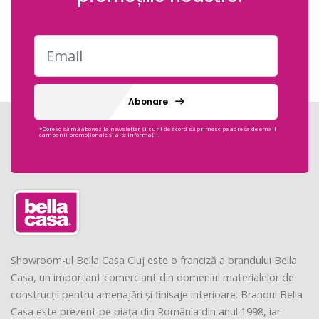
Abonare
*Doresc să mă abonez la newsletter și sunt de acord să primesc pe adresa de email
campanii promoționale și alte informații.
Showroom-ul Bella Casa Cluj este o franciză a brandului Bella
Casa, un important comerciant din domeniul materialelor de
construcții pentru amenajări și finisaje interioare. Brandul Bella
Casa este prezent pe piața din România din anul 1998, iar