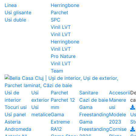
Linea
Herringbone
Usi glisante
Parchet
Usi duble
SPC
Vinil LVT
Vinil LVT
Herringbone
Vinil LVT
Pro Nature
Vinil LVT
Team
Usi de
Usi
Parchet
Sanitare
Accesorii
De
interior
exterior
Parchet 12
Cazi de baie
Manere
ca
Tocuri usi
Usi
mm
Gama
usi
Usi panel
metalice
Gama
Freestanding
Modele
Us
Asteria
Extreme
Gama
2023
St
Andromeda
RA12
Freestanding
Cornise