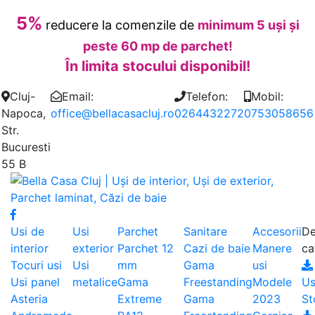
5%
reducere la comenzile de
minimum 5 uși și
peste 60 mp de parchet!
În limita stocului disponibil!
Cluj-
Email:
Telefon:
Mobil:
Napoca,
office@bellacasacluj.ro
0264432272
0753058656
Str.
Bucuresti
55 B
Usi de
Usi
Parchet
Sanitare
Accesorii
De
interior
exterior
Parchet 12
Cazi de baie
Manere
ca
Tocuri usi
Usi
mm
Gama
usi
Usi panel
metalice
Gama
Freestanding
Modele
Us
Asteria
Extreme
Gama
2023
St