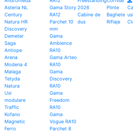
Andromeda
RA12
Freestanding
Cornise
Asteria NL
Gama Story
2026
Plinte
Ca
Century
RA12
Cabine de
Baghete
us
Natura HR
Parchet 10
dus
Riflaje
Cl
Discovery
mm
Demeter
Gama
Saga
Ambience
Antiope
RA10
Arena
Gama Arteo
Modena 4
RA10
Malaga
Gama
Tetyda
Discovery
Natura
RA10
Usi
Gama
modulare
Freedom
Traffic
RA10
Kofano
Gama
Magnetic
Vogue RA10
Ferro
Parchet 8