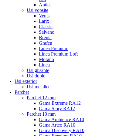
Antica
Usi vopsite
Venis
Larix
Classic
Salvano
Brenta
Grafen
Linea Premium
Linea Premium Loft
Morano
Linea
Usi glisante
Usi duble
Usi exterior
Usi metalice
Parchet
Parchet 12 mm
Gama Extreme RA12
Gama Story RA12
Parchet 10 mm
Gama Ambience RA10
Gama Arteo RA10
Gama Discovery RA10
Gama Freedom RA10