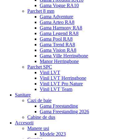
Gama Vogue RA10
Parchet 8 mm
Gama Adventure
Gama Arteo RA8
Gama Harmony RA8
Gama Legend RA8
Gama Pool RA8
Gama Trend RA8
Gama Vision RA8
Gama Ville Herringbone
Manor Herringbone
Parchet SPC
Vinil LVT
Vinil LVT Herringbone
Vinil LVT Pro Nature
Vinil LVT Team
Sanitare
Cazi de baie
Gama Freestanding
Gama Freestanding 2026
Cabine de dus
Accesorii
Manere usi
Modele 2023