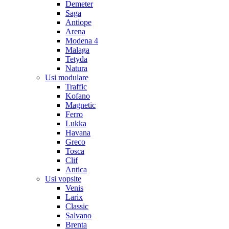
Demeter
Saga
Antiope
Arena
Modena 4
Malaga
Tetyda
Natura
Usi modulare
Traffic
Kofano
Magnetic
Ferro
Lukka
Havana
Greco
Tosca
Clif
Antica
Usi vopsite
Venis
Larix
Classic
Salvano
Brenta