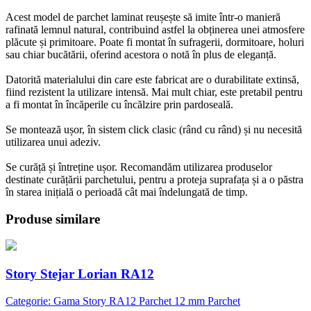
Acest model de parchet laminat reușește să imite într-o manieră
rafinată lemnul natural, contribuind astfel la obținerea unei atmosfere
plăcute și primitoare. Poate fi montat în sufragerii, dormitoare, holuri
sau chiar bucătării, oferind acestora o notă în plus de eleganță.
Datorită materialului din care este fabricat are o durabilitate extinsă,
fiind rezistent la utilizare intensă. Mai mult chiar, este pretabil pentru
a fi montat în încăperile cu încălzire prin pardoseală.
Se montează ușor, în sistem click clasic (rând cu rând) și nu necesită
utilizarea unui adeziv.
Se curăță și întreține ușor. Recomandăm utilizarea produselor
destinate curățării parchetului, pentru a proteja suprafața și a o păstra
în starea inițială o perioadă cât mai îndelungată de timp.
Produse similare
Story Stejar Lorian RA12
Categorie: Gama Story RA12 Parchet 12 mm Parchet