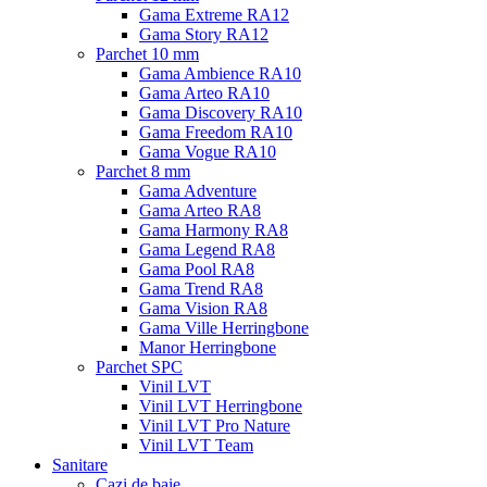
Gama Extreme RA12
Gama Story RA12
Parchet 10 mm
Gama Ambience RA10
Gama Arteo RA10
Gama Discovery RA10
Gama Freedom RA10
Gama Vogue RA10
Parchet 8 mm
Gama Adventure
Gama Arteo RA8
Gama Harmony RA8
Gama Legend RA8
Gama Pool RA8
Gama Trend RA8
Gama Vision RA8
Gama Ville Herringbone
Manor Herringbone
Parchet SPC
Vinil LVT
Vinil LVT Herringbone
Vinil LVT Pro Nature
Vinil LVT Team
Sanitare
Cazi de baie