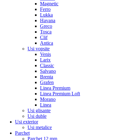
Magnetic
Ferro
Lukka
Havana
Greco
Tosca
Clif
Antica
Usi vopsite
Venis
Larix
Classic
Salvano
Brenta
Grafen
Linea Premium
Linea Premium Loft
Morano
Linea
Usi glisante
Usi duble
Usi exterior
Usi metalice
Parchet
Parchet 12 mm