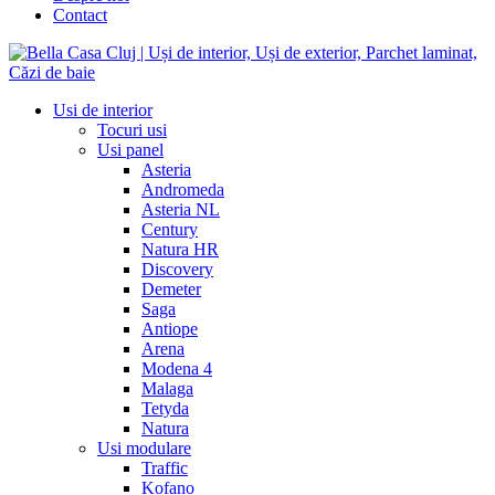
Contact
Usi de interior
Tocuri usi
Usi panel
Asteria
Andromeda
Asteria NL
Century
Natura HR
Discovery
Demeter
Saga
Antiope
Arena
Modena 4
Malaga
Tetyda
Natura
Usi modulare
Traffic
Kofano