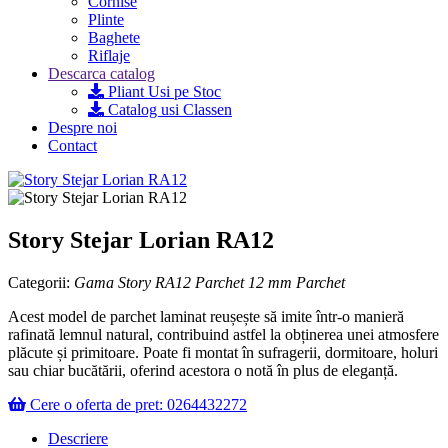
Cornise
Plinte
Baghete
Riflaje
Descarca catalog
Pliant Usi pe Stoc
Catalog usi Classen
Despre noi
Contact
Story Stejar Lorian RA12
Categorii:
Gama Story RA12
Parchet 12 mm
Parchet
Acest model de parchet laminat reușește să imite într-o manieră
rafinată lemnul natural, contribuind astfel la obținerea unei atmosfere
plăcute și primitoare. Poate fi montat în sufragerii, dormitoare, holuri
sau chiar bucătării, oferind acestora o notă în plus de eleganță.
Cere o oferta de pret: 0264432272
Descriere