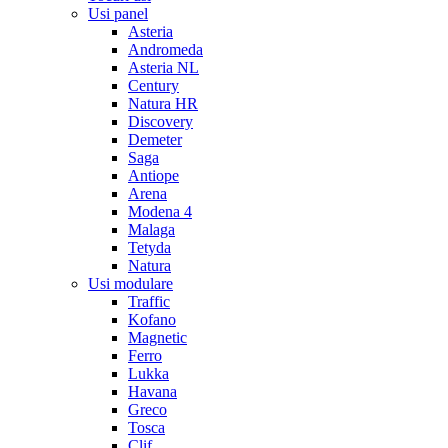
Usi panel
Asteria
Andromeda
Asteria NL
Century
Natura HR
Discovery
Demeter
Saga
Antiope
Arena
Modena 4
Malaga
Tetyda
Natura
Usi modulare
Traffic
Kofano
Magnetic
Ferro
Lukka
Havana
Greco
Tosca
Clif