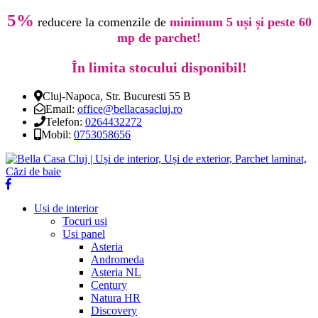
5%
reducere la comenzile de
minimum 5 uși și peste 60
mp de parchet!
În limita stocului disponibil!
Cluj-Napoca, Str. Bucuresti 55 B
Email:
office@bellacasacluj.ro
Telefon:
0264432272
Mobil:
0753058656
Usi de interior
Tocuri usi
Usi panel
Asteria
Andromeda
Asteria NL
Century
Natura HR
Discovery