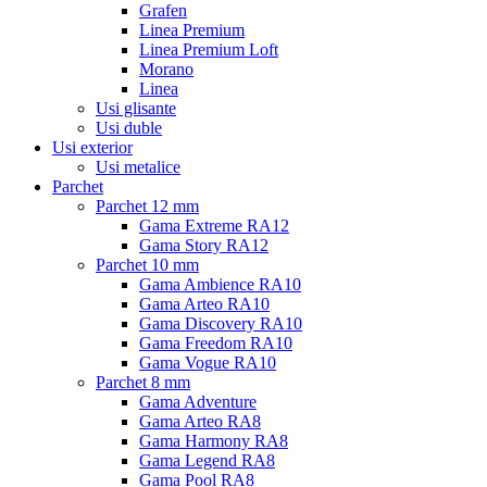
Grafen
Linea Premium
Linea Premium Loft
Morano
Linea
Usi glisante
Usi duble
Usi exterior
Usi metalice
Parchet
Parchet 12 mm
Gama Extreme RA12
Gama Story RA12
Parchet 10 mm
Gama Ambience RA10
Gama Arteo RA10
Gama Discovery RA10
Gama Freedom RA10
Gama Vogue RA10
Parchet 8 mm
Gama Adventure
Gama Arteo RA8
Gama Harmony RA8
Gama Legend RA8
Gama Pool RA8