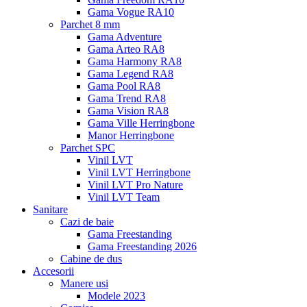
Gama Vogue RA10
Parchet 8 mm
Gama Adventure
Gama Arteo RA8
Gama Harmony RA8
Gama Legend RA8
Gama Pool RA8
Gama Trend RA8
Gama Vision RA8
Gama Ville Herringbone
Manor Herringbone
Parchet SPC
Vinil LVT
Vinil LVT Herringbone
Vinil LVT Pro Nature
Vinil LVT Team
Sanitare
Cazi de baie
Gama Freestanding
Gama Freestanding 2026
Cabine de dus
Accesorii
Manere usi
Modele 2023