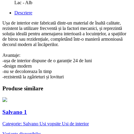
Lac - Alb
Descriere
Ușa de interior este fabricată dintr-un material de înaltă calitate,
rezistent la utilizare frecventă și la factori mecanici, și reprezintă
soluția ideală pentru amenajarea interioară a locuințelor, a spațiilor
de birou sau rezidențiale, completând într-o manieră armonioasă
decorul modern al încăperilor.
Avantaje:
-ușa de interior dispune de o garanție 24 de luni
-design modern
-nu se decoloreaza în timp
-rezistentă la zgârieturi și lovituri
Produse similare
Salvano 1
Categorie: Salvano Usi vopsite Usi de interior
Variante disponibile: