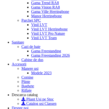
Gama Trend RA8
Gama Vision RA8
Gama Ville Herringbone
Manor Herringbone
Parchet SPC
Vinil LVT
Vinil LVT Herringbone
Vinil LVT Pro Nature
Vinil LVT Team
Sanitare
Cazi de baie
Gama Freestanding
Gama Freestanding 2026
Cabine de dus
Accesorii
Manere usi
Modele 2023
Cornise
Plinte
Baghete
Riflaje
Descarca catalog
Pliant Usi pe Stoc
Catalog usi Classen
Despre noi