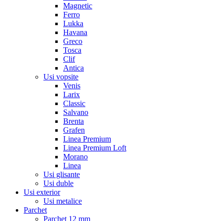
Magnetic
Ferro
Lukka
Havana
Greco
Tosca
Clif
Antica
Usi vopsite
Venis
Larix
Classic
Salvano
Brenta
Grafen
Linea Premium
Linea Premium Loft
Morano
Linea
Usi glisante
Usi duble
Usi exterior
Usi metalice
Parchet
Parchet 12 mm