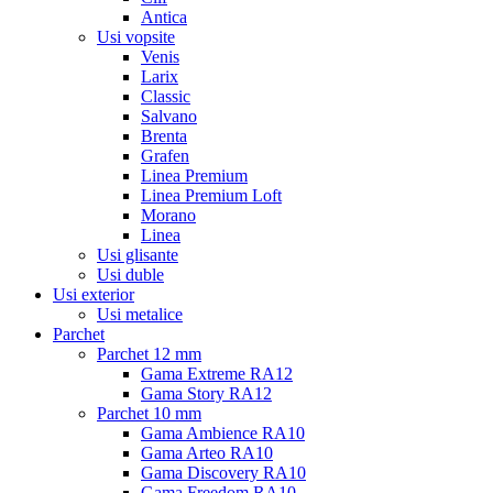
Antica
Usi vopsite
Venis
Larix
Classic
Salvano
Brenta
Grafen
Linea Premium
Linea Premium Loft
Morano
Linea
Usi glisante
Usi duble
Usi exterior
Usi metalice
Parchet
Parchet 12 mm
Gama Extreme RA12
Gama Story RA12
Parchet 10 mm
Gama Ambience RA10
Gama Arteo RA10
Gama Discovery RA10
Gama Freedom RA10