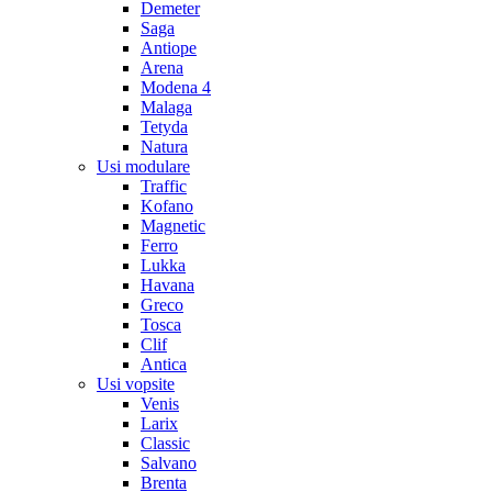
Demeter
Saga
Antiope
Arena
Modena 4
Malaga
Tetyda
Natura
Usi modulare
Traffic
Kofano
Magnetic
Ferro
Lukka
Havana
Greco
Tosca
Clif
Antica
Usi vopsite
Venis
Larix
Classic
Salvano
Brenta