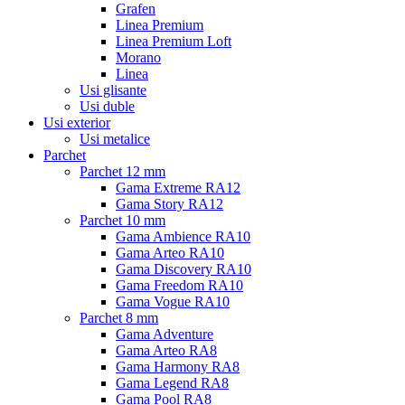
Grafen
Linea Premium
Linea Premium Loft
Morano
Linea
Usi glisante
Usi duble
Usi exterior
Usi metalice
Parchet
Parchet 12 mm
Gama Extreme RA12
Gama Story RA12
Parchet 10 mm
Gama Ambience RA10
Gama Arteo RA10
Gama Discovery RA10
Gama Freedom RA10
Gama Vogue RA10
Parchet 8 mm
Gama Adventure
Gama Arteo RA8
Gama Harmony RA8
Gama Legend RA8
Gama Pool RA8