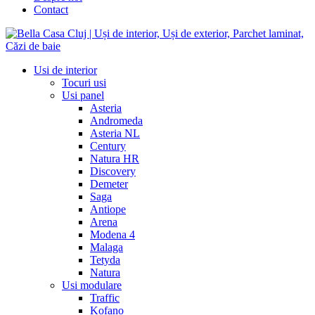
Contact
Usi de interior
Tocuri usi
Usi panel
Asteria
Andromeda
Asteria NL
Century
Natura HR
Discovery
Demeter
Saga
Antiope
Arena
Modena 4
Malaga
Tetyda
Natura
Usi modulare
Traffic
Kofano