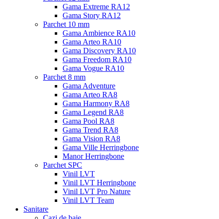
Gama Extreme RA12
Gama Story RA12
Parchet 10 mm
Gama Ambience RA10
Gama Arteo RA10
Gama Discovery RA10
Gama Freedom RA10
Gama Vogue RA10
Parchet 8 mm
Gama Adventure
Gama Arteo RA8
Gama Harmony RA8
Gama Legend RA8
Gama Pool RA8
Gama Trend RA8
Gama Vision RA8
Gama Ville Herringbone
Manor Herringbone
Parchet SPC
Vinil LVT
Vinil LVT Herringbone
Vinil LVT Pro Nature
Vinil LVT Team
Sanitare
Cazi de baie