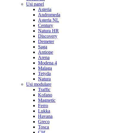
Usi panel
Asteria
Andromeda
Asteria NL
Century
Natura HR
Discovery
Demeter
Saga
Antiope
Arena
Modena 4
Malaga
Tetyda
Natura
Usi modulare
Traffic
Kofano
Magnetic
Ferro
Lukka
Havana
Greco
Tosca
Clif