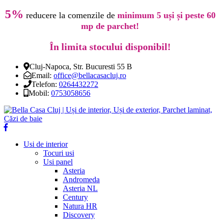
5%
reducere la comenzile de
minimum 5 uși și peste 60
mp de parchet!
În limita stocului disponibil!
Cluj-Napoca, Str. Bucuresti 55 B
Email:
office@bellacasacluj.ro
Telefon:
0264432272
Mobil:
0753058656
Usi de interior
Tocuri usi
Usi panel
Asteria
Andromeda
Asteria NL
Century
Natura HR
Discovery