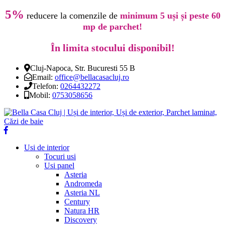
5%
reducere la comenzile de
minimum 5 uși și peste 60
mp de parchet!
În limita stocului disponibil!
Cluj-Napoca, Str. Bucuresti 55 B
Email:
office@bellacasacluj.ro
Telefon:
0264432272
Mobil:
0753058656
Usi de interior
Tocuri usi
Usi panel
Asteria
Andromeda
Asteria NL
Century
Natura HR
Discovery