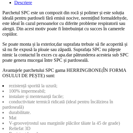
Descriere
Parchetul SPC este un compozit din rocă și polimer și este soluția
ideală pentru pardoseli fără emisii nocive, neemițînd formaldehyde,
este ideal în cazul persoanelor cu diferite probleme respiratorii sau
alergii. Din acest motiv poate fi întrebuințat cu succes în camerele
copiilor.
Se poate monta și la exterior,dar suprafata trebuie să fie acoperită și
să nu fie expusă la ploaie sau zăpadă. Suprafața SPC nu pățește
nimic la contactul în exces cu apa.dar pătrunderea acesteia sub SPC
poate genera mucegai între SPC și pardoseală.
Avantajele parchetului SPC gama HERRINGBONE(ÎN FORMA
OSULUI DE PEȘTE) sunt:
rezistență sporită la uzură;
100% impermeabil;
instalare și mentenanță facile;
conductivitate termică ridicată (ideal pentru încălzirea în
pardoseală)
durabilitate.
Mat
V-groove(rostul sau marginile plăcilor tăiate la 45 de grade)
Reliefat 3D