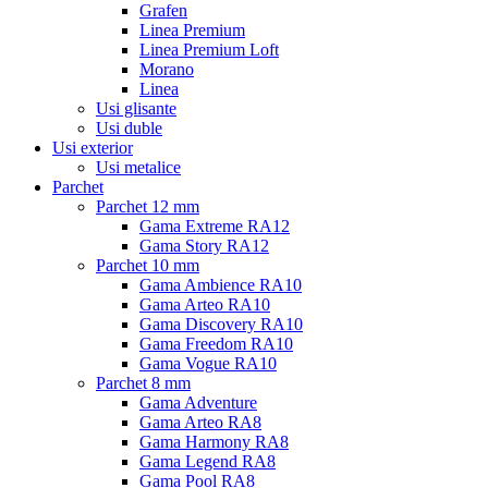
Grafen
Linea Premium
Linea Premium Loft
Morano
Linea
Usi glisante
Usi duble
Usi exterior
Usi metalice
Parchet
Parchet 12 mm
Gama Extreme RA12
Gama Story RA12
Parchet 10 mm
Gama Ambience RA10
Gama Arteo RA10
Gama Discovery RA10
Gama Freedom RA10
Gama Vogue RA10
Parchet 8 mm
Gama Adventure
Gama Arteo RA8
Gama Harmony RA8
Gama Legend RA8
Gama Pool RA8