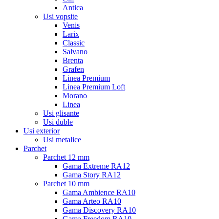
Antica
Usi vopsite
Venis
Larix
Classic
Salvano
Brenta
Grafen
Linea Premium
Linea Premium Loft
Morano
Linea
Usi glisante
Usi duble
Usi exterior
Usi metalice
Parchet
Parchet 12 mm
Gama Extreme RA12
Gama Story RA12
Parchet 10 mm
Gama Ambience RA10
Gama Arteo RA10
Gama Discovery RA10
Gama Freedom RA10