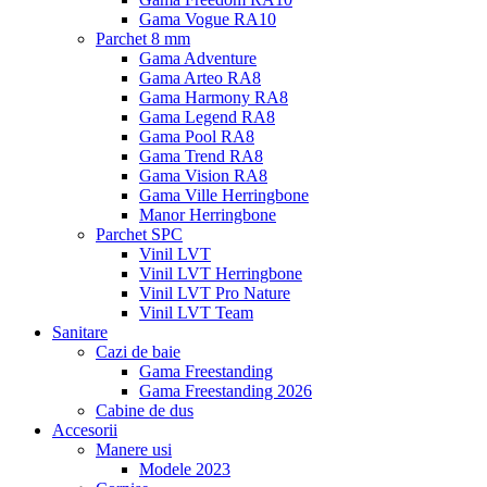
Gama Vogue RA10
Parchet 8 mm
Gama Adventure
Gama Arteo RA8
Gama Harmony RA8
Gama Legend RA8
Gama Pool RA8
Gama Trend RA8
Gama Vision RA8
Gama Ville Herringbone
Manor Herringbone
Parchet SPC
Vinil LVT
Vinil LVT Herringbone
Vinil LVT Pro Nature
Vinil LVT Team
Sanitare
Cazi de baie
Gama Freestanding
Gama Freestanding 2026
Cabine de dus
Accesorii
Manere usi
Modele 2023