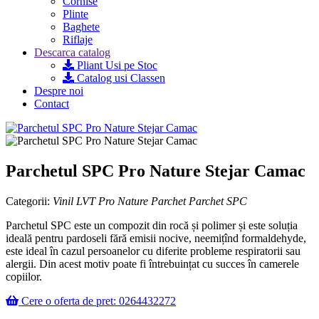
Cornise
Plinte
Baghete
Riflaje
Descarca catalog
Pliant Usi pe Stoc
Catalog usi Classen
Despre noi
Contact
Parchetul SPC Pro Nature Stejar Camac
Categorii:
Vinil LVT Pro Nature
Parchet
Parchet SPC
Parchetul SPC este un compozit din rocă și polimer și este soluția
ideală pentru pardoseli fără emisii nocive, neemițînd formaldehyde,
este ideal în cazul persoanelor cu diferite probleme respiratorii sau
alergii. Din acest motiv poate fi întrebuințat cu succes în camerele
copiilor.
Cere o oferta de pret: 0264432272