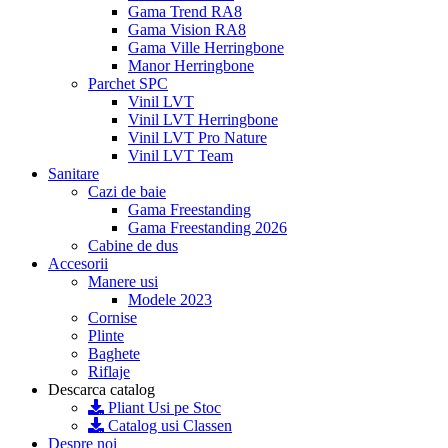
Gama Trend RA8
Gama Vision RA8
Gama Ville Herringbone
Manor Herringbone
Parchet SPC
Vinil LVT
Vinil LVT Herringbone
Vinil LVT Pro Nature
Vinil LVT Team
Sanitare
Cazi de baie
Gama Freestanding
Gama Freestanding 2026
Cabine de dus
Accesorii
Manere usi
Modele 2023
Cornise
Plinte
Baghete
Riflaje
Descarca catalog
Pliant Usi pe Stoc
Catalog usi Classen
Despre noi