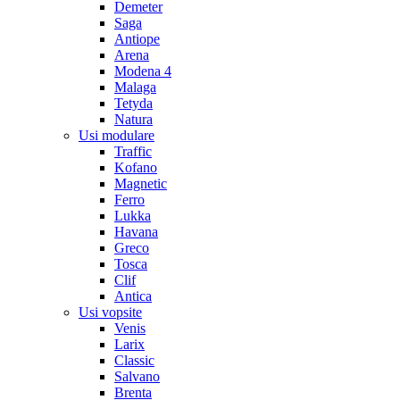
Demeter
Saga
Antiope
Arena
Modena 4
Malaga
Tetyda
Natura
Usi modulare
Traffic
Kofano
Magnetic
Ferro
Lukka
Havana
Greco
Tosca
Clif
Antica
Usi vopsite
Venis
Larix
Classic
Salvano
Brenta