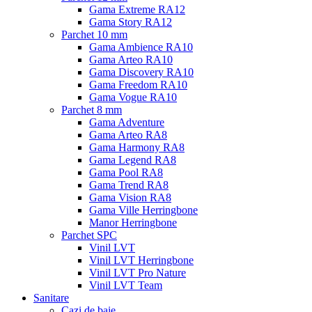
Gama Extreme RA12
Gama Story RA12
Parchet 10 mm
Gama Ambience RA10
Gama Arteo RA10
Gama Discovery RA10
Gama Freedom RA10
Gama Vogue RA10
Parchet 8 mm
Gama Adventure
Gama Arteo RA8
Gama Harmony RA8
Gama Legend RA8
Gama Pool RA8
Gama Trend RA8
Gama Vision RA8
Gama Ville Herringbone
Manor Herringbone
Parchet SPC
Vinil LVT
Vinil LVT Herringbone
Vinil LVT Pro Nature
Vinil LVT Team
Sanitare
Cazi de baie