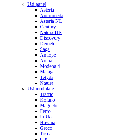
Usi panel
Asteria
Andromeda
Asteria NL
Century
Natura HR
Discovery
Demeter
Saga
Antiope
Arena
Modena 4
Malaga
Tetyda
Natura
Usi modulare
Traffic
Kofano
Magnetic
Ferro
Lukka
Havana
Greco
Tosca
Clif