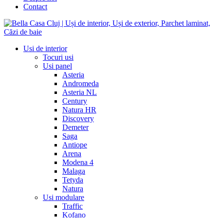
Contact
Usi de interior
Tocuri usi
Usi panel
Asteria
Andromeda
Asteria NL
Century
Natura HR
Discovery
Demeter
Saga
Antiope
Arena
Modena 4
Malaga
Tetyda
Natura
Usi modulare
Traffic
Kofano