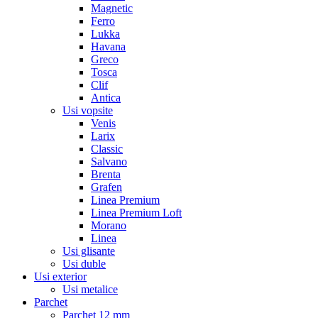
Magnetic
Ferro
Lukka
Havana
Greco
Tosca
Clif
Antica
Usi vopsite
Venis
Larix
Classic
Salvano
Brenta
Grafen
Linea Premium
Linea Premium Loft
Morano
Linea
Usi glisante
Usi duble
Usi exterior
Usi metalice
Parchet
Parchet 12 mm