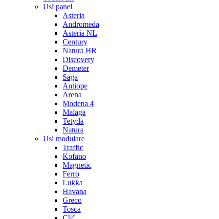
Usi panel
Asteria
Andromeda
Asteria NL
Century
Natura HR
Discovery
Demeter
Saga
Antiope
Arena
Modena 4
Malaga
Tetyda
Natura
Usi modulare
Traffic
Kofano
Magnetic
Ferro
Lukka
Havana
Greco
Tosca
Clif