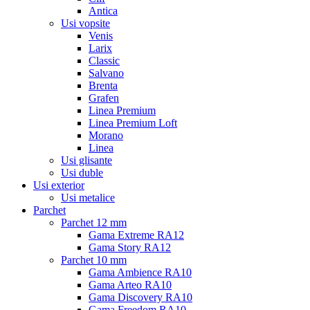
Antica
Usi vopsite
Venis
Larix
Classic
Salvano
Brenta
Grafen
Linea Premium
Linea Premium Loft
Morano
Linea
Usi glisante
Usi duble
Usi exterior
Usi metalice
Parchet
Parchet 12 mm
Gama Extreme RA12
Gama Story RA12
Parchet 10 mm
Gama Ambience RA10
Gama Arteo RA10
Gama Discovery RA10
Gama Freedom RA10