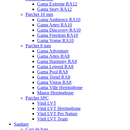
Gama Extreme RA12
Gama Story RA12
Parchet 10 mm
Gama Ambience RA10
Gama Arteo RA10
Gama Discovery RA10
Gama Freedom RA10
Gama Vogue RA10
Parchet 8 mm
Gama Adventure
Gama Arteo RA8
Gama Harmony RA8
Gama Legend RA8
Gama Pool RA8
Gama Trend RA8
Gama Vision RA8
Gama Ville Herringbone
Manor Herringbone
Parchet SPC
Vinil LVT
Vinil LVT Herringbone
Vinil LVT Pro Nature
Vinil LVT Team
Sanitare
Cazi de baie