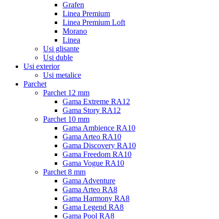
Grafen
Linea Premium
Linea Premium Loft
Morano
Linea
Usi glisante
Usi duble
Usi exterior
Usi metalice
Parchet
Parchet 12 mm
Gama Extreme RA12
Gama Story RA12
Parchet 10 mm
Gama Ambience RA10
Gama Arteo RA10
Gama Discovery RA10
Gama Freedom RA10
Gama Vogue RA10
Parchet 8 mm
Gama Adventure
Gama Arteo RA8
Gama Harmony RA8
Gama Legend RA8
Gama Pool RA8