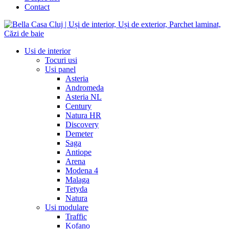
Contact
Usi de interior
Tocuri usi
Usi panel
Asteria
Andromeda
Asteria NL
Century
Natura HR
Discovery
Demeter
Saga
Antiope
Arena
Modena 4
Malaga
Tetyda
Natura
Usi modulare
Traffic
Kofano