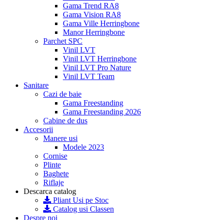
Gama Trend RA8
Gama Vision RA8
Gama Ville Herringbone
Manor Herringbone
Parchet SPC
Vinil LVT
Vinil LVT Herringbone
Vinil LVT Pro Nature
Vinil LVT Team
Sanitare
Cazi de baie
Gama Freestanding
Gama Freestanding 2026
Cabine de dus
Accesorii
Manere usi
Modele 2023
Cornise
Plinte
Baghete
Riflaje
Descarca catalog
Pliant Usi pe Stoc
Catalog usi Classen
Despre noi