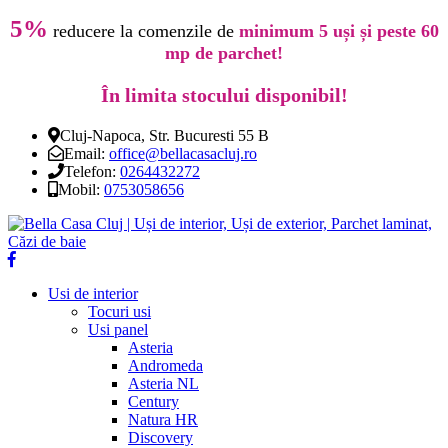
5%
reducere la comenzile de
minimum 5 uși și peste 60
mp de parchet!
În limita stocului disponibil!
Cluj-Napoca, Str. Bucuresti 55 B
Email:
office@bellacasacluj.ro
Telefon:
0264432272
Mobil:
0753058656
Usi de interior
Tocuri usi
Usi panel
Asteria
Andromeda
Asteria NL
Century
Natura HR
Discovery