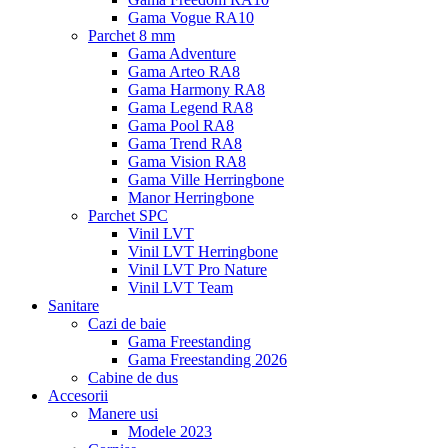
Gama Vogue RA10
Parchet 8 mm
Gama Adventure
Gama Arteo RA8
Gama Harmony RA8
Gama Legend RA8
Gama Pool RA8
Gama Trend RA8
Gama Vision RA8
Gama Ville Herringbone
Manor Herringbone
Parchet SPC
Vinil LVT
Vinil LVT Herringbone
Vinil LVT Pro Nature
Vinil LVT Team
Sanitare
Cazi de baie
Gama Freestanding
Gama Freestanding 2026
Cabine de dus
Accesorii
Manere usi
Modele 2023