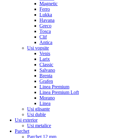
Magnetic
Ferro
Lukka
Havana
Greco
Tosca
Clif
Antica
Usi vopsite
Venis
Larix
Classic
Salvano
Brenta
Grafen
Linea Premium
Linea Premium Loft
Morano
Linea
Usi glisante
Usi duble
Usi exterior
Usi metalice
Parchet
Parchet 12 mm