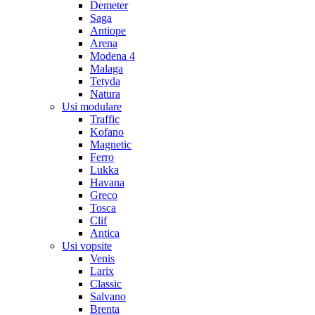
Demeter
Saga
Antiope
Arena
Modena 4
Malaga
Tetyda
Natura
Usi modulare
Traffic
Kofano
Magnetic
Ferro
Lukka
Havana
Greco
Tosca
Clif
Antica
Usi vopsite
Venis
Larix
Classic
Salvano
Brenta