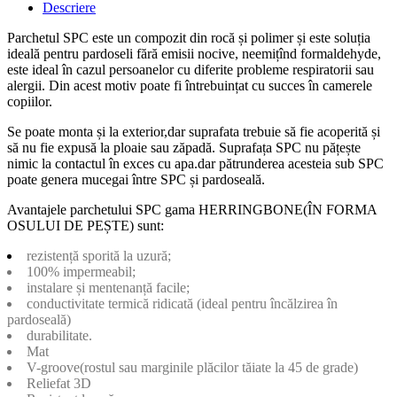
Descriere
Parchetul SPC este un compozit din rocă și polimer și este soluția
ideală pentru pardoseli fără emisii nocive, neemițînd formaldehyde,
este ideal în cazul persoanelor cu diferite probleme respiratorii sau
alergii. Din acest motiv poate fi întrebuințat cu succes în camerele
copiilor.
Se poate monta și la exterior,dar suprafata trebuie să fie acoperită și
să nu fie expusă la ploaie sau zăpadă. Suprafața SPC nu pățește
nimic la contactul în exces cu apa.dar pătrunderea acesteia sub SPC
poate genera mucegai între SPC și pardoseală.
Avantajele parchetului SPC gama HERRINGBONE(ÎN FORMA
OSULUI DE PEȘTE) sunt:
rezistență sporită la uzură;
100% impermeabil;
instalare și mentenanță facile;
conductivitate termică ridicată (ideal pentru încălzirea în
pardoseală)
durabilitate.
Mat
V-groove(rostul sau marginile plăcilor tăiate la 45 de grade)
Reliefat 3D