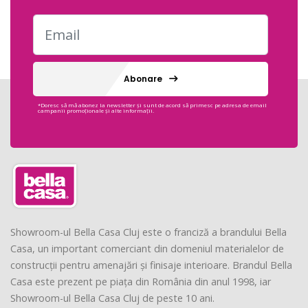
Abonare
*Doresc să mă abonez la newsletter și sunt de acord să primesc pe adresa de email
campanii promoționale și alte informații.
Showroom-ul Bella Casa Cluj este o franciză a brandului Bella
Casa, un important comerciant din domeniul materialelor de
construcții pentru amenajări și finisaje interioare. Brandul Bella
Casa este prezent pe piața din România din anul 1998, iar
Showroom-ul Bella Casa Cluj de peste 10 ani.