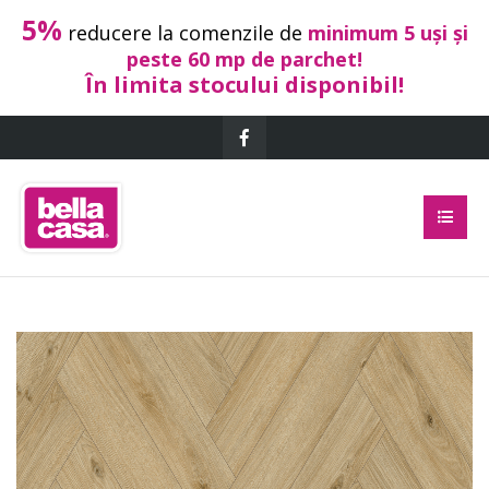
5%
reducere la comenzile de
minimum 5 uși și
peste 60 mp de parchet!
În limita stocului disponibil!