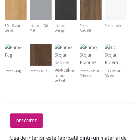
3D - Stejar
Iridium - Gri
Iridium -
Primo -
Primo - Alb
uleiat
Mat
Wenge
AcaciaSt
Primo - Fag
Primo - Nuc
Primo - Stejar
Primo - Stejar
3D - Stejar
natural
Polonez
Riviera
vertical
DESCRIERE
Ușa de interior este fabricată dintr-un material de