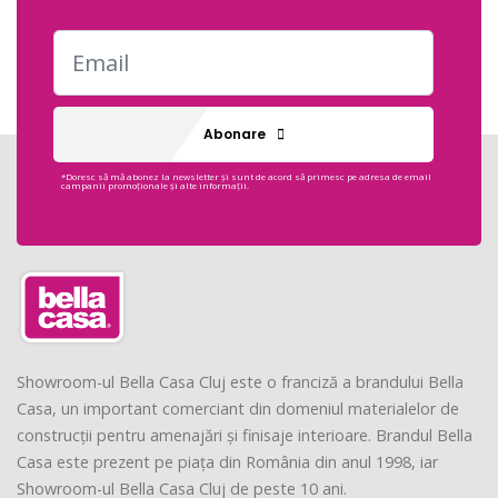
Abonare
*Doresc să mă abonez la newsletter și sunt de acord să primesc pe adresa de email
campanii promoționale și alte informații.
Showroom-ul Bella Casa Cluj este o franciză a brandului Bella
Casa, un important comerciant din domeniul materialelor de
construcții pentru amenajări și finisaje interioare. Brandul Bella
Casa este prezent pe piața din România din anul 1998, iar
Showroom-ul Bella Casa Cluj de peste 10 ani.