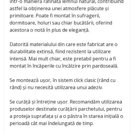
într-o manieră rafinată lemnul natural, contribuind
astfel la obținerea unei atmosfere plăcute și
primitoare. Poate fi montat în sufragerii,
dormitoare, holuri sau chiar bucătării, oferind
acestora o notă în plus de eleganță.
Datorită materialului din care este fabricat are o
durabilitate extinsă, fiind rezistent la utilizare
intensă. Mai mult chiar, este pretabil pentru a fi
montat în încăperile cu încălzire prin pardoseală.
Se montează ușor, în sistem click clasic (rând cu
rând) și nu necesită utilizarea unui adeziv.
Se curăță și întreține ușor. Recomandăm utilizarea
produselor destinate curățării parchetului, pentru
a proteja suprafața și a o păstra în starea inițială o
perioadă cât mai îndelungată de timp.