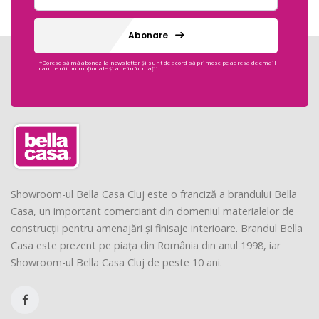
Abonare
*Doresc să mă abonez la newsletter și sunt de acord să primesc pe adresa de email
campanii promoționale și alte informații.
Showroom-ul Bella Casa Cluj este o franciză a brandului Bella
Casa, un important comerciant din domeniul materialelor de
construcții pentru amenajări și finisaje interioare. Brandul Bella
Casa este prezent pe piața din România din anul 1998, iar
Showroom-ul Bella Casa Cluj de peste 10 ani.