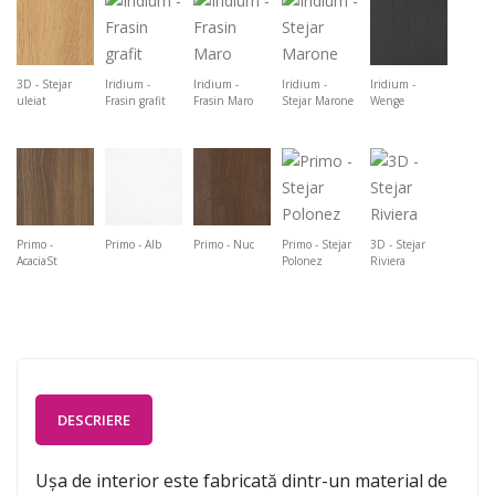
3D - Stejar
Iridium -
Iridium -
Iridium -
Iridium -
uleiat
Frasin grafit
Frasin Maro
Stejar Marone
Wenge
Primo -
Primo - Alb
Primo - Nuc
Primo - Stejar
3D - Stejar
AcaciaSt
Polonez
Riviera
DESCRIERE
Ușa de interior este fabricată dintr-un material de