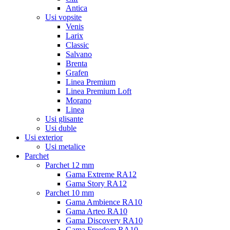
Antica
Usi vopsite
Venis
Larix
Classic
Salvano
Brenta
Grafen
Linea Premium
Linea Premium Loft
Morano
Linea
Usi glisante
Usi duble
Usi exterior
Usi metalice
Parchet
Parchet 12 mm
Gama Extreme RA12
Gama Story RA12
Parchet 10 mm
Gama Ambience RA10
Gama Arteo RA10
Gama Discovery RA10
Gama Freedom RA10