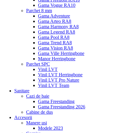
Gama Vogue RA10
Parchet 8 mm
Gama Adventure
Gama Arteo RA8
Gama Harmony RA8
Gama Legend RA8
Gama Pool RA8
Gama Trend RA8
Gama Vision RA8
Gama Ville Herringbone
Manor Herringbone
Parchet SPC
Vinil LVT
Vinil LVT Herringbone
Vinil LVT Pro Nature
Vinil LVT Team
Sanitare
Cazi de baie
Gama Freestanding
Gama Freestanding 2026
Cabine de dus
Accesorii
Manere usi
Modele 2023