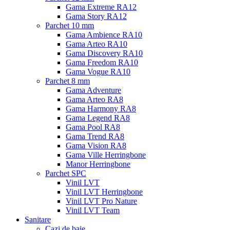
Gama Extreme RA12
Gama Story RA12
Parchet 10 mm
Gama Ambience RA10
Gama Arteo RA10
Gama Discovery RA10
Gama Freedom RA10
Gama Vogue RA10
Parchet 8 mm
Gama Adventure
Gama Arteo RA8
Gama Harmony RA8
Gama Legend RA8
Gama Pool RA8
Gama Trend RA8
Gama Vision RA8
Gama Ville Herringbone
Manor Herringbone
Parchet SPC
Vinil LVT
Vinil LVT Herringbone
Vinil LVT Pro Nature
Vinil LVT Team
Sanitare
Cazi de baie