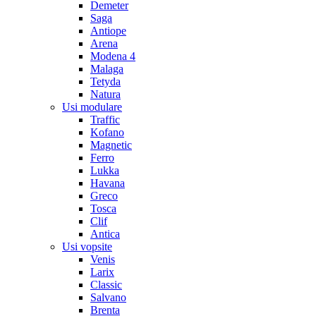
Demeter
Saga
Antiope
Arena
Modena 4
Malaga
Tetyda
Natura
Usi modulare
Traffic
Kofano
Magnetic
Ferro
Lukka
Havana
Greco
Tosca
Clif
Antica
Usi vopsite
Venis
Larix
Classic
Salvano
Brenta