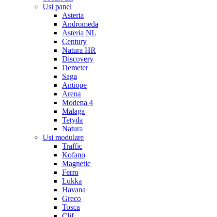
Usi panel
Asteria
Andromeda
Asteria NL
Century
Natura HR
Discovery
Demeter
Saga
Antiope
Arena
Modena 4
Malaga
Tetyda
Natura
Usi modulare
Traffic
Kofano
Magnetic
Ferro
Lukka
Havana
Greco
Tosca
Clif