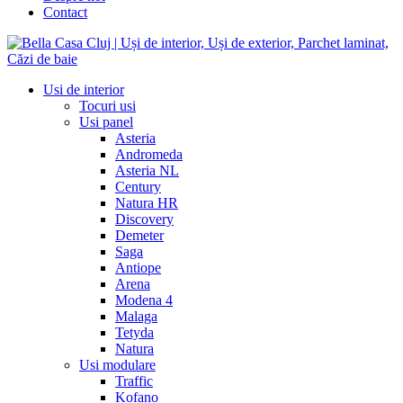
Contact
Usi de interior
Tocuri usi
Usi panel
Asteria
Andromeda
Asteria NL
Century
Natura HR
Discovery
Demeter
Saga
Antiope
Arena
Modena 4
Malaga
Tetyda
Natura
Usi modulare
Traffic
Kofano