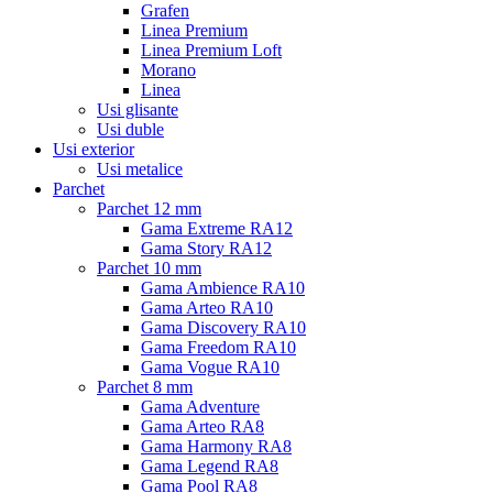
Grafen
Linea Premium
Linea Premium Loft
Morano
Linea
Usi glisante
Usi duble
Usi exterior
Usi metalice
Parchet
Parchet 12 mm
Gama Extreme RA12
Gama Story RA12
Parchet 10 mm
Gama Ambience RA10
Gama Arteo RA10
Gama Discovery RA10
Gama Freedom RA10
Gama Vogue RA10
Parchet 8 mm
Gama Adventure
Gama Arteo RA8
Gama Harmony RA8
Gama Legend RA8
Gama Pool RA8