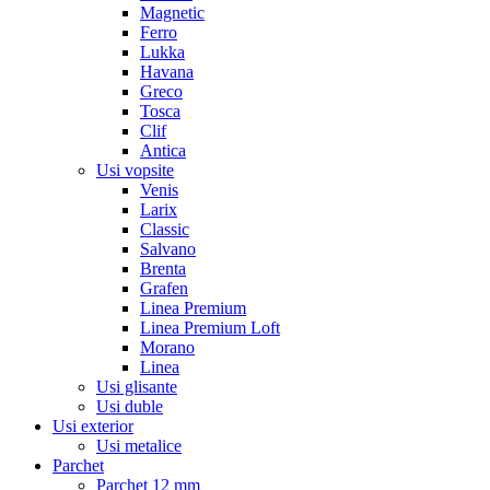
Magnetic
Ferro
Lukka
Havana
Greco
Tosca
Clif
Antica
Usi vopsite
Venis
Larix
Classic
Salvano
Brenta
Grafen
Linea Premium
Linea Premium Loft
Morano
Linea
Usi glisante
Usi duble
Usi exterior
Usi metalice
Parchet
Parchet 12 mm