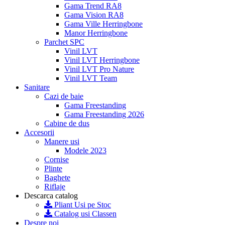
Gama Trend RA8
Gama Vision RA8
Gama Ville Herringbone
Manor Herringbone
Parchet SPC
Vinil LVT
Vinil LVT Herringbone
Vinil LVT Pro Nature
Vinil LVT Team
Sanitare
Cazi de baie
Gama Freestanding
Gama Freestanding 2026
Cabine de dus
Accesorii
Manere usi
Modele 2023
Cornise
Plinte
Baghete
Riflaje
Descarca catalog
Pliant Usi pe Stoc
Catalog usi Classen
Despre noi