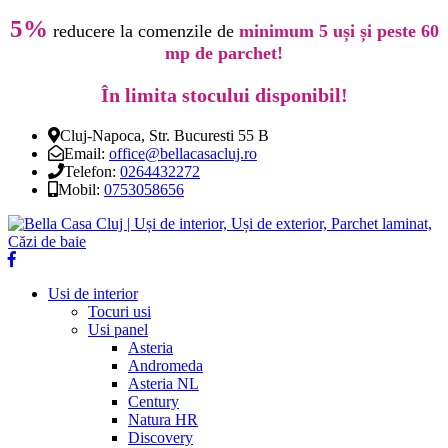
5%
reducere la comenzile de
minimum 5 uși și peste 60
mp de parchet!
În limita stocului disponibil!
Cluj-Napoca, Str. Bucuresti 55 B
Email:
office@bellacasacluj.ro
Telefon:
0264432272
Mobil:
0753058656
Usi de interior
Tocuri usi
Usi panel
Asteria
Andromeda
Asteria NL
Century
Natura HR
Discovery