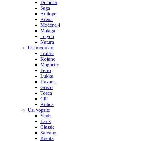
Demeter
Saga
Antiope
Arena
Modena 4
Malaga
Tetyda
Natura
Usi modulare
Traffic
Kofano
Magnetic
Ferro
Lukka
Havana
Greco
Tosca
Clif
Antica
Usi vopsite
Venis
Larix
Classic
Salvano
Brenta