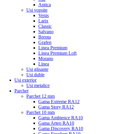
Antica
Usi vopsite
Venis
Larix
Classic
Salvano
Brenta
Grafen
Linea Premium
Linea Premium Loft
Morano
Linea
Usi glisante
Usi duble
Usi exterior
Usi metalice
Parchet
Parchet 12 mm
Gama Extreme RA12
Gama Story RA12
Parchet 10 mm
Gama Ambience RA10
Gama Arteo RA10
Gama Discovery RA10
Gama Freedom RA10