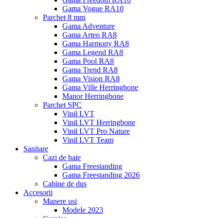
Gama Vogue RA10
Parchet 8 mm
Gama Adventure
Gama Arteo RA8
Gama Harmony RA8
Gama Legend RA8
Gama Pool RA8
Gama Trend RA8
Gama Vision RA8
Gama Ville Herringbone
Manor Herringbone
Parchet SPC
Vinil LVT
Vinil LVT Herringbone
Vinil LVT Pro Nature
Vinil LVT Team
Sanitare
Cazi de baie
Gama Freestanding
Gama Freestanding 2026
Cabine de dus
Accesorii
Manere usi
Modele 2023