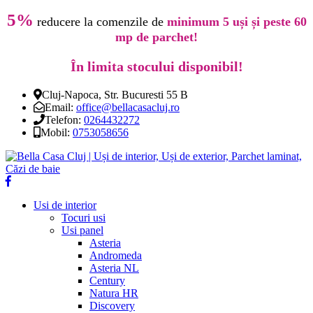
5%
reducere la comenzile de
minimum 5 uși și peste 60
mp de parchet!
În limita stocului disponibil!
Cluj-Napoca, Str. Bucuresti 55 B
Email:
office@bellacasacluj.ro
Telefon:
0264432272
Mobil:
0753058656
Usi de interior
Tocuri usi
Usi panel
Asteria
Andromeda
Asteria NL
Century
Natura HR
Discovery