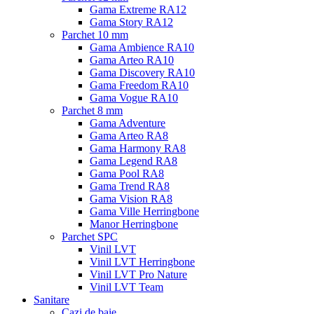
Gama Extreme RA12
Gama Story RA12
Parchet 10 mm
Gama Ambience RA10
Gama Arteo RA10
Gama Discovery RA10
Gama Freedom RA10
Gama Vogue RA10
Parchet 8 mm
Gama Adventure
Gama Arteo RA8
Gama Harmony RA8
Gama Legend RA8
Gama Pool RA8
Gama Trend RA8
Gama Vision RA8
Gama Ville Herringbone
Manor Herringbone
Parchet SPC
Vinil LVT
Vinil LVT Herringbone
Vinil LVT Pro Nature
Vinil LVT Team
Sanitare
Cazi de baie