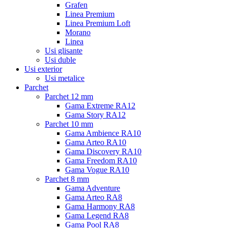
Grafen
Linea Premium
Linea Premium Loft
Morano
Linea
Usi glisante
Usi duble
Usi exterior
Usi metalice
Parchet
Parchet 12 mm
Gama Extreme RA12
Gama Story RA12
Parchet 10 mm
Gama Ambience RA10
Gama Arteo RA10
Gama Discovery RA10
Gama Freedom RA10
Gama Vogue RA10
Parchet 8 mm
Gama Adventure
Gama Arteo RA8
Gama Harmony RA8
Gama Legend RA8
Gama Pool RA8