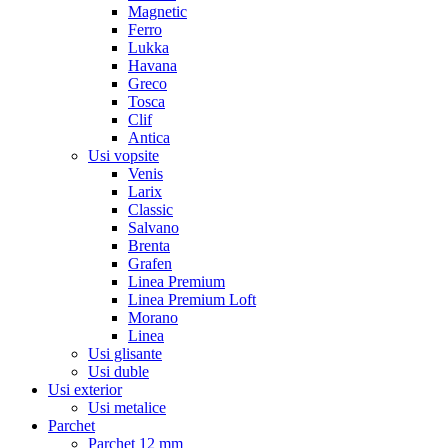
Magnetic
Ferro
Lukka
Havana
Greco
Tosca
Clif
Antica
Usi vopsite
Venis
Larix
Classic
Salvano
Brenta
Grafen
Linea Premium
Linea Premium Loft
Morano
Linea
Usi glisante
Usi duble
Usi exterior
Usi metalice
Parchet
Parchet 12 mm