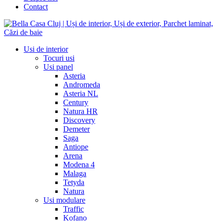
Contact
Usi de interior
Tocuri usi
Usi panel
Asteria
Andromeda
Asteria NL
Century
Natura HR
Discovery
Demeter
Saga
Antiope
Arena
Modena 4
Malaga
Tetyda
Natura
Usi modulare
Traffic
Kofano