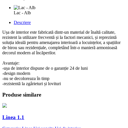
Lac - Alb
Descriere
Ușa de interior este fabricată dintr-un material de înaltă calitate,
rezistent la utilizare frecventă și la factori mecanici, și reprezintă
soluția ideală pentru amenajarea interioară a locuințelor, a spațiilor
de birou sau rezidențiale, completând într-o manieră armonioasă
decorul modern al încăperilor.
Avantaje:
-ușa de interior dispune de o garanție 24 de luni
-design modern
-nu se decoloreaza în timp
-rezistentă la zgârieturi și lovituri
Produse similare
Linea 1.1