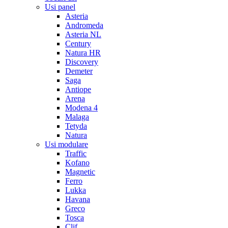
Usi panel
Asteria
Andromeda
Asteria NL
Century
Natura HR
Discovery
Demeter
Saga
Antiope
Arena
Modena 4
Malaga
Tetyda
Natura
Usi modulare
Traffic
Kofano
Magnetic
Ferro
Lukka
Havana
Greco
Tosca
Clif