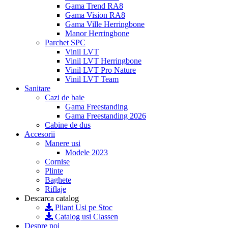
Gama Trend RA8
Gama Vision RA8
Gama Ville Herringbone
Manor Herringbone
Parchet SPC
Vinil LVT
Vinil LVT Herringbone
Vinil LVT Pro Nature
Vinil LVT Team
Sanitare
Cazi de baie
Gama Freestanding
Gama Freestanding 2026
Cabine de dus
Accesorii
Manere usi
Modele 2023
Cornise
Plinte
Baghete
Riflaje
Descarca catalog
Pliant Usi pe Stoc
Catalog usi Classen
Despre noi