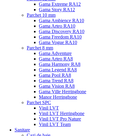
Gama Extreme RA12
Gama Story RA12
Parchet 10 mm
Gama Ambience RA10
Gama Arteo RA10
Gama Discovery RA10
Gama Freedom RA10
Gama Vogue RA10
Parchet 8 mm
Gama Adventure
Gama Arteo RA8
Gama Harmony RA8
Gama Legend RA8
Gama Pool RA8
Gama Trend RA8
Gama Vision RA8
Gama Ville Herringbone
Manor Herringbone
Parchet SPC
Vinil LVT
Vinil LVT Herringbone
Vinil LVT Pro Nature
Vinil LVT Team
Sanitare
Cazi de baie