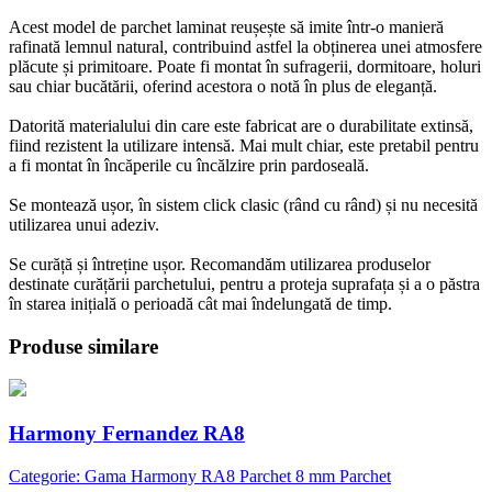
Acest model de parchet laminat reușește să imite într-o manieră
rafinată lemnul natural, contribuind astfel la obținerea unei atmosfere
plăcute și primitoare. Poate fi montat în sufragerii, dormitoare, holuri
sau chiar bucătării, oferind acestora o notă în plus de eleganță.
Datorită materialului din care este fabricat are o durabilitate extinsă,
fiind rezistent la utilizare intensă. Mai mult chiar, este pretabil pentru
a fi montat în încăperile cu încălzire prin pardoseală.
Se montează ușor, în sistem click clasic (rând cu rând) și nu necesită
utilizarea unui adeziv.
Se curăță și întreține ușor. Recomandăm utilizarea produselor
destinate curățării parchetului, pentru a proteja suprafața și a o păstra
în starea inițială o perioadă cât mai îndelungată de timp.
Produse similare
Harmony Fernandez RA8
Categorie: Gama Harmony RA8 Parchet 8 mm Parchet