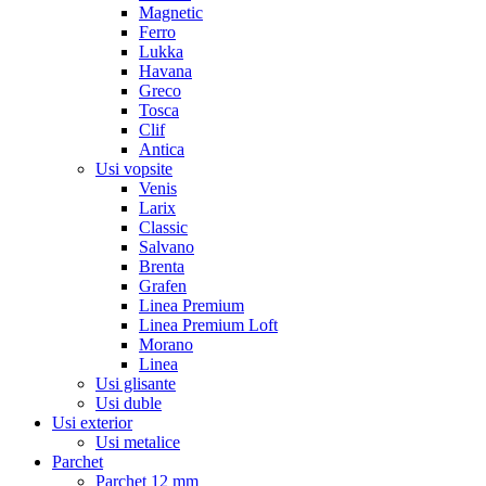
Magnetic
Ferro
Lukka
Havana
Greco
Tosca
Clif
Antica
Usi vopsite
Venis
Larix
Classic
Salvano
Brenta
Grafen
Linea Premium
Linea Premium Loft
Morano
Linea
Usi glisante
Usi duble
Usi exterior
Usi metalice
Parchet
Parchet 12 mm