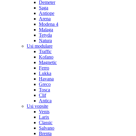
Demeter
Saga
Antiope
Arena
Modena 4
Malaga
Tetyda
Natura
Usi modulare
Traffic
Kofano
Magnetic
Ferro
Lukka
Havana
Greco
Tosca
Clif
Antica
Usi vopsite
Venis
Larix
Classic
Salvano
Brenta