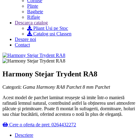
Cornise
Plinte
Baghete
Riflaje
Descarca catalog
Pliant Usi pe Stoc
Catalog usi Classen
Despre noi
Contact
Harmony Stejar Trydent RA8
Categorii:
Gama Harmony RA8
Parchet 8 mm
Parchet
Acest model de parchet laminat reușește să imite într-o manieră
rafinată lemnul natural, contribuind astfel la obținerea unei atmosfere
plăcute și primitoare. Poate fi montat în sufragerii, dormitoare, holuri
sau chiar bucătării, oferind acestora o notă în plus de eleganță.
Cere o oferta de pret: 0264432272
Descriere