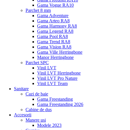
Gama Vogue RA10
Parchet 8 mm
Gama Adventure
Gama Arteo RA8
Gama Harmony RA8
Gama Legend RA8
Gama Pool RA8
Gama Trend RA8
Gama Vision RA8
Gama Ville Herringbone
Manor Herringbone
Parchet SPC
Vinil LVT
Vinil LVT Herringbone
Vinil LVT Pro Nature
Vinil LVT Team
Sanitare
Cazi de baie
Gama Freestanding
Gama Freestanding 2026
Cabine de dus
Accesorii
Manere usi
Modele 2023