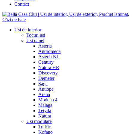
Contact
Usi de interior
Tocuri usi
Usi panel
Asteria
Andromeda
Asteria NL
Century
Natura HR
Discovery
Demeter
Saga
Antiope
Arena
Modena 4
Malaga
Tetyda
Natura
Usi modulare
Traffic
Kofano