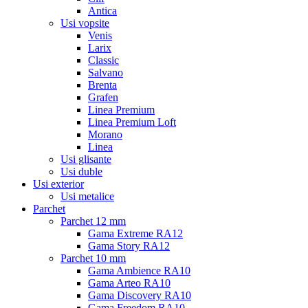
Antica
Usi vopsite
Venis
Larix
Classic
Salvano
Brenta
Grafen
Linea Premium
Linea Premium Loft
Morano
Linea
Usi glisante
Usi duble
Usi exterior
Usi metalice
Parchet
Parchet 12 mm
Gama Extreme RA12
Gama Story RA12
Parchet 10 mm
Gama Ambience RA10
Gama Arteo RA10
Gama Discovery RA10
Gama Freedom RA10