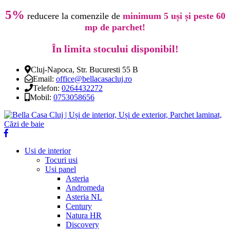
5%
reducere la comenzile de
minimum 5 uși și peste 60
mp de parchet!
În limita stocului disponibil!
Cluj-Napoca, Str. Bucuresti 55 B
Email:
office@bellacasacluj.ro
Telefon:
0264432272
Mobil:
0753058656
Usi de interior
Tocuri usi
Usi panel
Asteria
Andromeda
Asteria NL
Century
Natura HR
Discovery