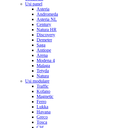
Usi panel
Asteria
Andromeda
Asteria NL
Century
Natura HR
Discovery
Demeter
Saga
Antiope
Arena
Modena 4
Malaga
Tetyda
Natura
Usi modulare
Traffic
Kofano
Magnetic
Ferro
Lukka
Havana
Greco
Tosca
Clif