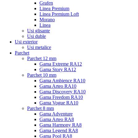
Grafen
Linea Premium
Linea Premium Loft
Morano
Linea
Usi glisante
Usi duble
Usi exterior
Usi metalice
Parchet
Parchet 12 mm
Gama Extreme RA12
Gama Story RA12
Parchet 10 mm
Gama Ambience RA10
Gama Arteo RA10
Gama Discovery RA10
Gama Freedom RA10
Gama Vogue RA10
Parchet 8 mm
Gama Adventure
Gama Arteo RA8
Gama Harmony RA8
Gama Legend RA8
Gama Pool RA8