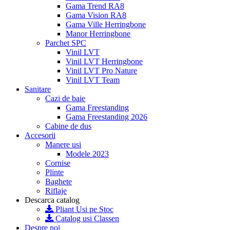
Gama Trend RA8
Gama Vision RA8
Gama Ville Herringbone
Manor Herringbone
Parchet SPC
Vinil LVT
Vinil LVT Herringbone
Vinil LVT Pro Nature
Vinil LVT Team
Sanitare
Cazi de baie
Gama Freestanding
Gama Freestanding 2026
Cabine de dus
Accesorii
Manere usi
Modele 2023
Cornise
Plinte
Baghete
Riflaje
Descarca catalog
Pliant Usi pe Stoc
Catalog usi Classen
Despre noi